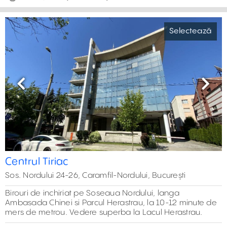
Selectează
Previous
Next
Centrul Tiriac
Sos. Nordului 24-26, Caramfil-Nordului, București
Birouri de inchiriat pe Soseaua Nordului, langa
Ambasada Chinei si Parcul Herastrau, la 10-12 minute de
mers de metrou. Vedere superba la Lacul Herastrau.