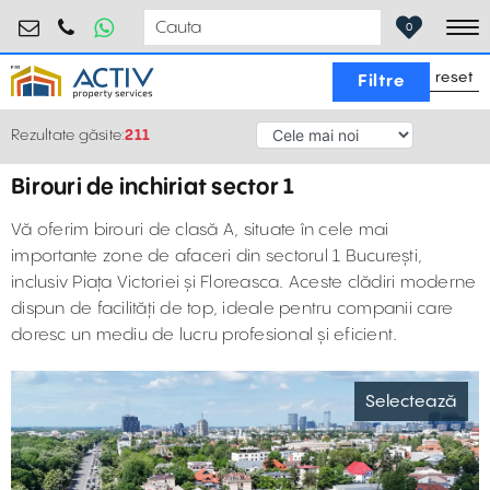
birouri@activpropertyservices.ro
0724.584.442
0
To
reset
Filtre
Rezultate găsite:
211
Birouri de inchiriat sector 1
Vă oferim birouri de clasă A, situate în cele mai
importante zone de afaceri din sectorul 1 București,
inclusiv Piața Victoriei și Floreasca. Aceste clădiri moderne
dispun de facilități de top, ideale pentru companii care
doresc un mediu de lucru profesional și eficient.
Selectează