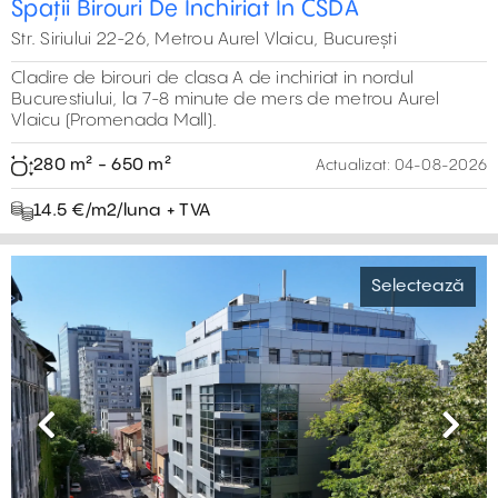
Spații Birouri De Închiriat În CSDA
Str. Siriului 22-26, Metrou Aurel Vlaicu, București
Cladire de birouri de clasa A de inchiriat in nordul
Bucurestiului, la 7-8 minute de mers de metrou Aurel
Vlaicu (Promenada Mall).
280 m² - 650 m²
Actualizat:
04-08-2026
14.5 €/m2/luna + TVA
Selectează
Previous
Next