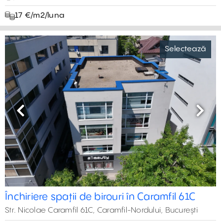
17 €/m2/luna
Selectează
Previous
Next
Închiriere spații de birouri în Caramfil 61C
Str. Nicolae Caramfil 61C, Caramfil-Nordului, București