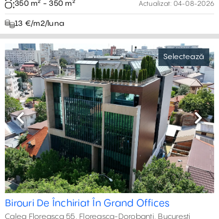
350 m² - 350 m²
Actualizat:
04-08-2026
13 €/m2/luna
Selectează
Previous
Next
Birouri De Închiriat În Grand Offices
Calea Floreasca 55, Floreasca-Dorobanți, București