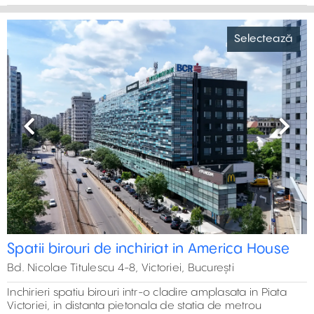
0 m²
12
8
15
6
30000 m²
11
14
Selectează
12
3
5
17
Previous
Next
Spatii birouri de inchiriat in America House
Bd. Nicolae Titulescu 4-8, Victoriei, București
Inchirieri spatiu birouri intr-o cladire amplasata in Piata
Victoriei, in distanta pietonala de statia de metrou