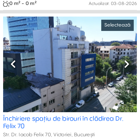
0 m² - 0 m²
Actualizat:
03-08-2026
Selectează
Previous
Next
Închiriere spațiu de birouri în clădirea Dr.
Felix 70
Str. Dr. Iacob Felix 70, Victoriei, București