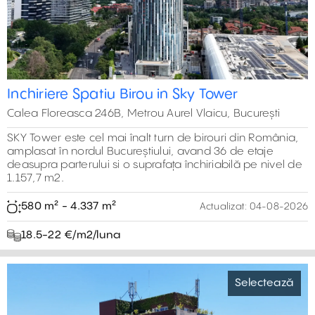
Inchiriere Spatiu Birou in Sky Tower
Calea Floreasca 246B, Metrou Aurel Vlaicu, București
SKY Tower este cel mai înalt turn de birouri din România,
amplasat în nordul Bucureștiului, avand 36 de etaje
deasupra parterului si o suprafața închiriabilă pe nivel de
1.157,7 m2.
580 m² - 4.337 m²
Actualizat:
04-08-2026
18.5-22 €/m2/luna
Selectează