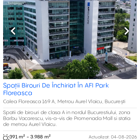
Previous
Next
Spații Birouri De Închiriat În AFI Park
Floreasca
Calea Floreasca 169 A, Metrou Aurel Vlaicu, București
Spatii de birouri de clasa A in nordul Bucurestiului, zona
Barbu Vacarescu, vis-a-vis de Promenada Mall si statia
de metrou Aurel Vlaicu.
391 m² - 3.988 m²
Actualizat:
04-08-2026