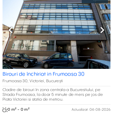
Previous
Next
5800 m²
2203 m²
2
3
0 m²
Birouri de închiriat in Frumoasa 30
4
Frumoasa 30, Victoriei, București
0 m²
0 m²
5
2
4
Cladire de birouri în zona centrala a Bucurestiului, pe
3
4
3
0 m²
Strada Frumoasa, la doar 5 minute de mers pe jos de
19
2
5
6
Piata Victoriei si statia de metrou.
5
2
4
5
0 m² - 0 m²
Actualizat:
04-08-2026
8
4
4