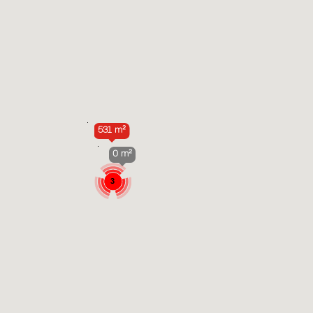
531 m²
0 m²
3