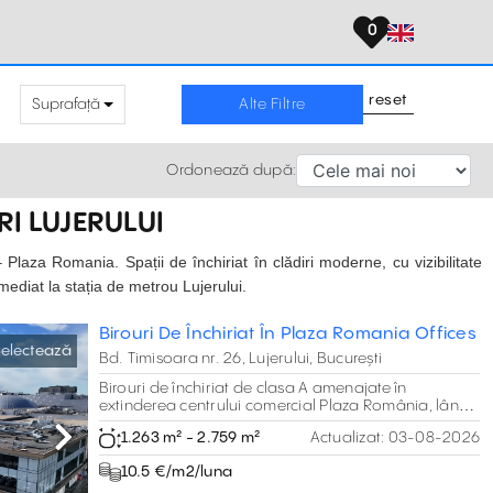
0
reset
Suprafață
Alte Filtre
Ordonează după:
RI LUJERULUI
– Plaza Romania. Spații de închiriat în clădiri moderne, cu vizibilitate
imediat la stația de metrou Lujerului.
Birouri De Închiriat În Plaza Romania Offices
electează
Bd. Timisoara nr. 26, Lujerului, București
Birouri de închiriat de clasa A amenajate în
extinderea centrului comercial Plaza România, lângă
metrou Lujerului.
1.263 m² - 2.759 m²
Actualizat:
03-08-2026
Next
10.5 €/m2/luna