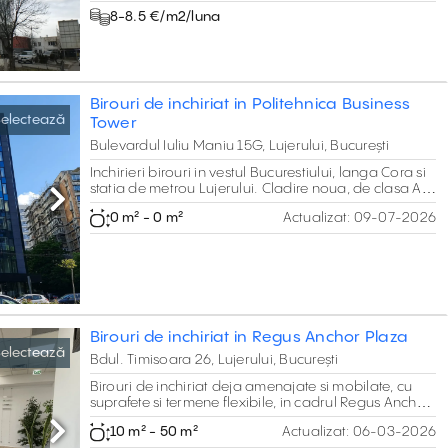
8-8.5 €/m2/luna
Birouri de inchiriat in Politehnica Business
electează
Tower
Bulevardul Iuliu Maniu 15G, Lujerului, București
Inchirieri birouri in vestul Bucurestiului, langa Cora si
statia de metrou Lujerului. Cladire noua, de clasa A,
cu posibilitati variate de layout.
Next
0 m² - 0 m²
Actualizat:
09-07-2026
Birouri de inchiriat in Regus Anchor Plaza
electează
Bdul. Timisoara 26, Lujerului, București
Birouri de inchiriat deja amenajate si mobilate, cu
suprafete si termene flexibile, in cadrul Regus Anchor
Plaza, langa metrou Lujerului.
10 m² - 50 m²
Actualizat:
06-03-2026
Next