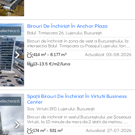
Birouri De Închiriat În Anchor Plaza
electează
Bdul. Timisoara 26, Lujerului, București
Birouri de închiriat în zona de vest a Bucureștiului, la
intersecția Bdul. Timișoara cu Pasajul Lujerului, langa
centrul comercial Plaza România.
414 m² - 8.177 m²
Actualizat:
03-08-2026
Next
13-13.5 €/m2/luna
Spații Birouri De Închiriat În Virtutii Business
electează
Center
Sos. Virtutii 19D, Lujerului, București
Birouri de inchiriat in vestul Bucureștiului, pe Șoseaua
Virtuții, la 10 minute de mers de 2 statii de metrou.
Clasa B, cu 517 m2 pe etaj.
Next
174 m² - 531 m²
Actualizat:
27-07-2026