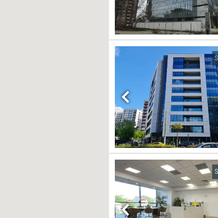
S
Previous
S
Previous