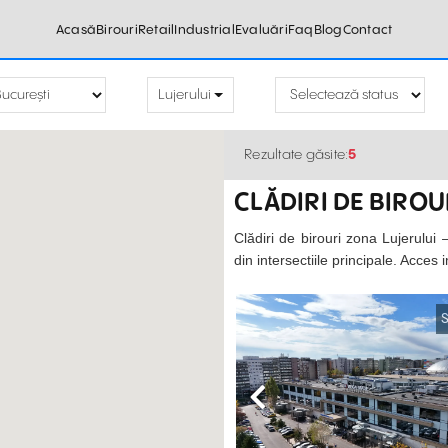
Acasă
Birouri
Retail
Industrial
Evaluări
Faq
Blog
Contact
Lujerului
Rezultate găsite:
5
CLĂDIRI DE BIROU
Clădiri de birouri zona Lujerului 
din intersectiile principale. Acces 
S
Previous