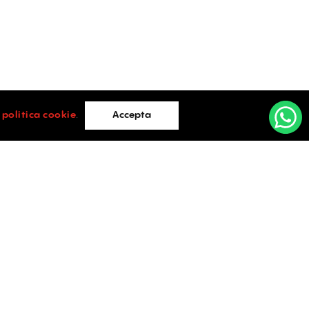
i
politica cookie
.
Accepta
Cluj Napoca
e Lazar,
Cluj-Napoca
0752.088.884
vices.ro
office@activpropertyservices.ro