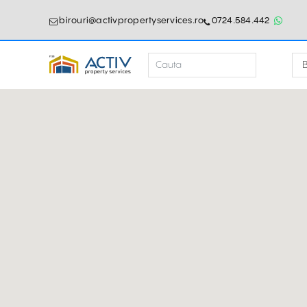
birouri@activpropertyservices.ro
0724.584.442