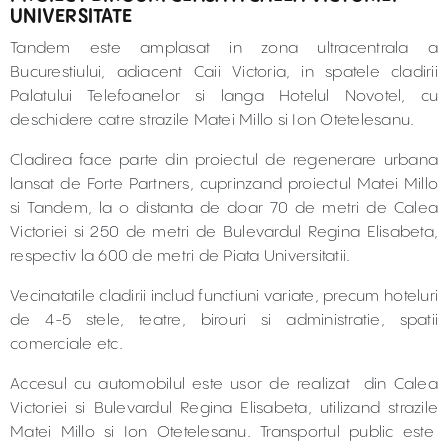
UNIVERSITATE
Tandem este amplasat in zona ultracentrala a
Bucurestiului, adiacent Caii Victoria, in spatele cladirii
Palatului Telefoanelor si langa Hotelul Novotel, cu
deschidere catre strazile Matei Millo si Ion Otetelesanu.
Cladirea face parte din proiectul de regenerare urbana
lansat de Forte Partners, cuprinzand proiectul Matei Millo
si Tandem, la o distanta de doar 70 de metri de Calea
Victoriei si 250 de metri de Bulevardul Regina Elisabeta,
respectiv la 600 de metri de Piata Universitatii.
Vecinatatile cladirii includ functiuni variate, precum hoteluri
de 4-5 stele, teatre, birouri si administratie, spatii
comerciale etc.
Accesul cu automobilul este usor de realizat din Calea
Victoriei si Bulevardul Regina Elisabeta, utilizand strazile
Matei Millo si Ion Otetelesanu. Transportul public este