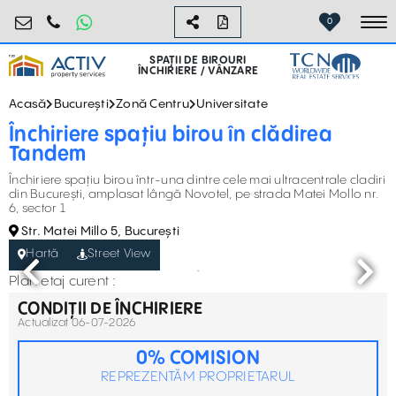
birouri@activpropertyservices.ro
0724.584.442
0
To
SPAȚII DE BIROURI
ÎNCHIRIERE / VÂNZARE
Acasă
București
Zonă Centru
Universitate
Închiriere spațiu birou în clădirea
Tandem
Închiriere spațiu birou într-una dintre cele mai ultracentrale cladiri
din București, amplasat lângă Novotel, pe strada Matei Mollo nr.
6, sector 1
Str. Matei Millo 5, București
Hartă
Street View
Plan etaj curent :
CONDIȚII DE ÎNCHIRIERE
Actualizat 06-07-2026
0% COMISION
REPREZENTĂM PROPRIETARUL