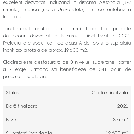
excelent dezvoltat, incluzand in distanta pietonala (3-7
minute): metrou (statia Universitate), linii de autobuz si
troleibuz.
Tandem este unul dintre cele mai ultracentrale proiecte
de birouri dezvoltat in Bucuresti, fiind livrat in 2021.
Proiectul are specificatii de clasa A de top si o suprafata
inchiriabila totala de aprox. 19.600 m2.
Cladirea este desfasurata pe 3 niveluri subterane, parter
si 7 etaje, urmand sa beneficieze de 341 locuri de
parcare in subteran.
Status
Cladire finalizata
Dată finalizare
2021
Niveluri
3S+P+7
Suprafață închiriabilă
19,600 m²