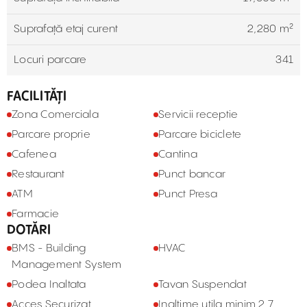
Suprafață etaj curent
2,280 m²
Locuri parcare
341
FACILITĂȚI
Zona Comerciala
Servicii receptie
Parcare proprie
Parcare biciclete
Cafenea
Cantina
Restaurant
Punct bancar
ATM
Punct Presa
Farmacie
DOTĂRI
BMS - Building
HVAC
Management System
Podea Inaltata
Tavan Suspendat
Acces Securizat
Inaltime utila minim 2,7