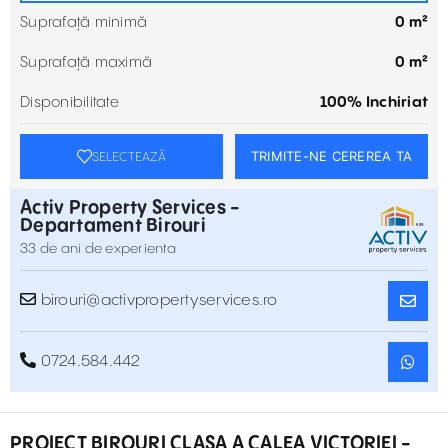
Suprafață minimă
0 m²
Suprafață maximă
0 m²
Disponibilitate
100% Inchiriat
TRIMITE-NE CEREREA TA
SELECTEAZĂ
Activ Property Services -
Departament Birouri
33 de ani de experienta
birouri@activpropertyservices.ro
0724.584.442
PROIECT BIROURI CLASA A CALEA VICTORIEI -