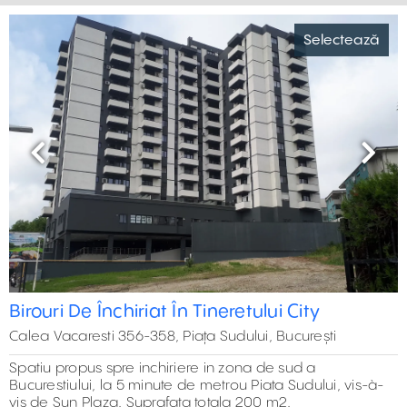
Selectează
Previous
Next
3
Birouri De Închiriat În Tineretului City
Calea Vacaresti 356-358, Piața Sudului, București
Spatiu propus spre inchiriere in zona de sud a
Bucurestiului, la 5 minute de metrou Piata Sudului, vis-à-
vis de Sun Plaza. Suprafata totala 200 m2.