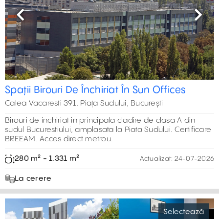
Previous
Next
Spații Birouri De Închiriat În Sun Offices
Calea Vacaresti 391, Piața Sudului, București
Birouri de inchiriat in principala cladire de clasa A din
sudul Bucurestiului, amplasata la Piata Sudului. Certificare
BREEAM. Acces direct metrou.
280 m² - 1.331 m²
Actualizat:
24-07-2026
La cerere
Selectează