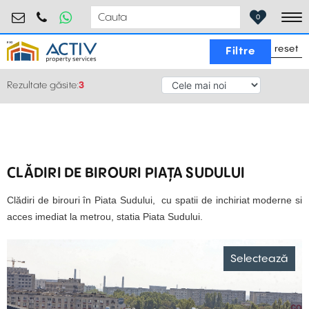
birouri@activpropertyservices.ro
0724.584.442
0
To
reset
Filtre
Rezultate găsite:
3
CLĂDIRI DE BIROURI PIAȚA SUDULUI
Clădiri de birouri în Piata Sudului, cu spatii de inchiriat moderne si
acces imediat la metrou, statia Piata Sudului.
Selectează