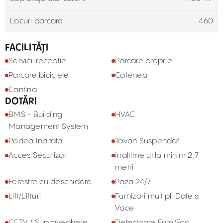
Locuri parcare
460
FACILITĂȚI
Servicii receptie
Parcare proprie
Parcare biciclete
Cafenea
Cantina
DOTĂRI
BMS - Building
HVAC
Management System
Podea Inaltata
Tavan Suspendat
Acces Securizat
Inaltime utila minim 2,7
metri
Ferestre cu deschidere
Paza 24/7
Lift/Lifturi
Furnizori multipli Date si
Voce
CCTV / Supraveghere
Detectoare Fum/Foc