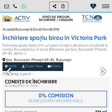
birouri@activpropertyservices.ro
0724.584.442
0
To
SPAȚII DE BIROURI
ÎNCHIRIERE / VÂNZARE
Acasă
București
Zonă Nord
DN1
Închiriere spațiu birou în Victoria Park
Închiriere spațiu birou într-un parc modern de birouri, localizat în
nordul Bucureștiului, în zona Băneasa, pe Șos. Bucuresti-Ploiesti
69-81, sector 1
Șos. București-Ploiești 69-81, București
Hartă
Street View
Video
Plan etaj curent :
CONDIȚII DE ÎNCHIRIERE
Actualizat 24-07-2026
0% COMISION
REPREZENTĂM PROPRIETARUL