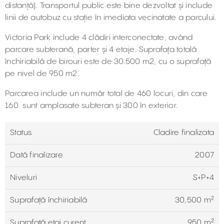
distanță). Transportul public este bine dezvoltat și include
linii de autobuz cu stație în imediata vecinatate a parcului.
Victoria Park include 4 clădiri interconectate, având
parcare subterană, parter și 4 etaje. Suprafața totală
închiriabilă de birouri este de 30.500 m2, cu o suprafață
pe nivel de 950 m2.
Parcarea include un număr total de 460 locuri, din care
160 sunt amplasate subteran și 300 în exterior.
Status
Cladire finalizata
Dată finalizare
2007
Niveluri
S+P+4
Suprafață închiriabilă
30,500 m²
Suprafață etaj curent
950 m²