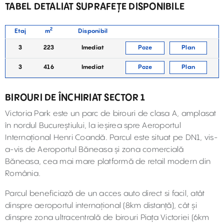
TABEL DETALIAT SUPRAFEȚE DISPONIBILE
2
Etaj
m
Disponibil
3
223
Imediat
Poze
Plan
3
416
Imediat
Poze
Plan
BIROURI DE ÎNCHIRIAT SECTOR 1
Victoria Park este un parc de birouri de clasa A, amplasat
în nordul Bucureștiului, la ieșirea spre Aeroportul
Internațional Henri Coandă. Parcul este situat pe DN1, vis-
a-vis de Aeroportul Băneasa și zona comercială
Băneasa, cea mai mare platformă de retail modern din
România.
Parcul beneficiază de un acces auto direct si facil, atât
dinspre aeroportul internațional (8km distanță), cât și
dinspre zona ultracentrală de birouri Piața Victoriei (6km