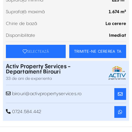
Suprafață minimă
223 m²
Suprafață maximă
1.674 m²
Chirie de bază
La cerere
Disponibilitate
Imediat
TRIMITE-NE CEREREA TA
SELECTEAZĂ
Activ Property Services -
Departament Birouri
33 de ani de experienta
birouri@activpropertyservices.ro
0724.584.442