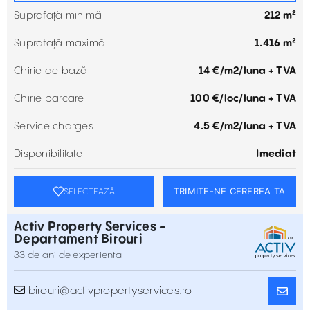
Suprafață minimă
212 m²
Suprafață maximă
1.416 m²
Chirie de bază
14 €/m2/luna + TVA
Chirie parcare
100 €/loc/luna + TVA
Service charges
4.5 €/m2/luna + TVA
Disponibilitate
Imediat
TRIMITE-NE CEREREA TA
SELECTEAZĂ
Activ Property Services -
Departament Birouri
33 de ani de experienta
birouri@activpropertyservices.ro