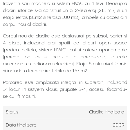
travertin sau mocheta si sistem HVAC cu 4 tevi. Deasupra
cladirii istorice s-a construit un al 2-lea etaj (211 m2) si un
etaj 3 retras (31m2 si terasa 100 m2), ambele cu acces din
corpul nou al cladirii.
Corpul nou de cladire este desfasurat pe subsol, parter si
4 etaje, incluzand atat spatii de birouri open space
(podea inaltata, sistem HVAC), cat si cateva apartamente
(parchet pe jos si incalzire in pardoseala, jaluzele
exterioare cu actionare electrica). Etajul 5 este nivel tehnic
si include o terasa circulabila de 167 m2.
Parcarea este amplasata integral in subteran, incluzand
14 locuri in sistyem Klaus, grupate 2-4, accesul facandu-
se cu lift masini.
Status
Cladire finalizata
Dată finalizare
2009