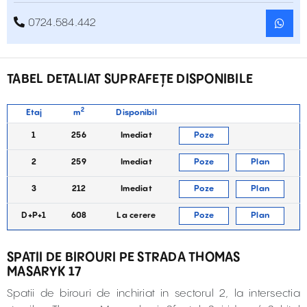
0724.584.442
TABEL DETALIAT SUPRAFEȚE DISPONIBILE
2
Etaj
m
Disponibil
1
256
Imediat
Poze
2
259
Imediat
Poze
Plan
3
212
Imediat
Poze
Plan
D+P+1
608
La cerere
Poze
Plan
SPATII DE BIROURI PE STRADA THOMAS
MASARYK 17
Spatii de birouri de inchiriat in sectorul 2, la intersectia