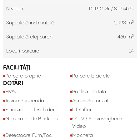
Niveluri
D+P+2+3r / S+P+4+5t
Suprafață închiriabilă
1,993 m²
Suprafață etaj curent
465 m²
Locuri parcare
14
FACILITĂȚI
Parcare proprie
Parcare biciclete
DOTĂRI
HVAC
Podea Inaltata
Tavan Suspendat
Acces Securizat
Ferestre cu deschidere
Lift/Lifturi
Generator de Back-up
CCTV / Supraveghere
Video
Detectoare Fum/Foc
Mocheta