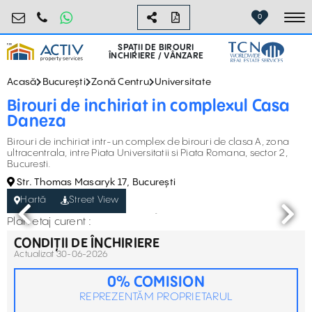
birouri@activpropertyservices.ro
0724.584.442
0
To
SPAȚII DE BIROURI
ÎNCHIRIERE / VÂNZARE
Acasă
București
Zonă Centru
Universitate
Birouri de inchiriat in complexul Casa
Daneza
Birouri de inchiriat intr-un complex de birouri de clasa A, zona
ultracentrala, intre Piata Universitatii si Piata Romana, sector 2,
Bucuresti.
Str. Thomas Masaryk 17, București
Hartă
Street View
Plan etaj curent :
CONDIȚII DE ÎNCHIRIERE
Actualizat 30-06-2026
0% COMISION
REPREZENTĂM PROPRIETARUL