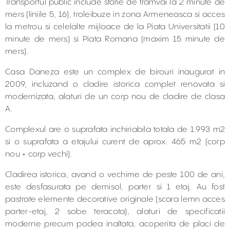
Transportul public include statie de tramvai la 2 minute de
mers (liniile 5, 16), troleibuze in zona Armeneasca si acces
la metrou si celelalte mijloace de la Piata Universitatii (10
minute de mers) si Piata Romana (maxim 15 minute de
mers).
Casa Daneza este un complex de birouri inaugurat in
2009, incluzand o cladire istorica complet renovata si
modernizata, alaturi de un corp nou de cladire de clasa
A.
Complexul are o suprafata inchiriabila totala de 1.993 m2
si o suprafata a etajului curent de aprox. 465 m2 (corp
nou + corp vechi).
Cladirea istorica, avand o vechime de peste 100 de ani,
este desfasurata pe demisol, parter si 1 etaj. Au fost
pastrate elemente decorative originale (scara lemn acces
parter-etaj, 2 sobe teracota), alaturi de specificatii
moderne precum podea inaltata, acoperita de placi de