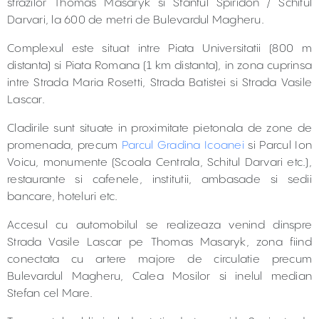
strazilor Thomas Masaryk si Sfantul Spiridon / Schitul
Darvari, la 600 de metri de Bulevardul Magheru.
Complexul este situat intre Piata Universitatii (800 m
distanta) si Piata Romana (1 km distanta), in zona cuprinsa
intre Strada Maria Rosetti, Strada Batistei si Strada Vasile
Lascar.
Cladirile sunt situate in proximitate pietonala de zone de
promenada, precum
Parcul Gradina Icoanei
si Parcul Ion
Voicu, monumente (Scoala Centrala, Schitul Darvari etc.),
restaurante si cafenele, institutii, ambasade si sedii
bancare, hoteluri etc.
Accesul cu automobilul se realizeaza venind dinspre
Strada Vasile Lascar pe Thomas Masaryk, zona fiind
conectata cu artere majore de circulatie precum
Bulevardul Magheru, Calea Mosilor si inelul median
Stefan cel Mare.