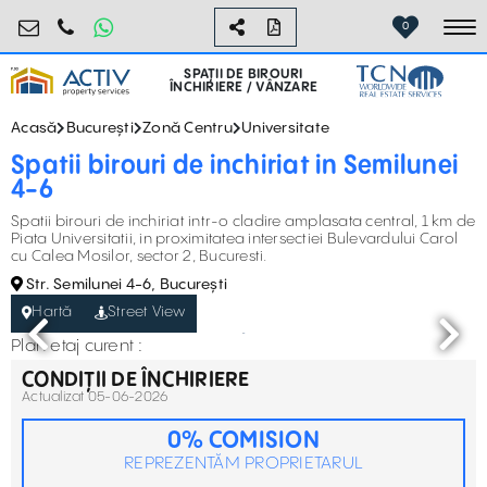
birouri@activpropertyservices.ro
0724.584.442
0
To
SPAȚII DE BIROURI
ÎNCHIRIERE / VÂNZARE
Acasă
București
Zonă Centru
Universitate
Spatii birouri de inchiriat in Semilunei
4-6
Spatii birouri de inchiriat intr-o cladire amplasata central, 1 km de
Piata Universitatii, in proximitatea intersectiei Bulevardului Carol
cu Calea Mosilor, sector 2, Bucuresti.
Str. Semilunei 4-6, București
Hartă
Street View
Plan etaj curent :
CONDIȚII DE ÎNCHIRIERE
Actualizat 05-06-2026
0% COMISION
REPREZENTĂM PROPRIETARUL