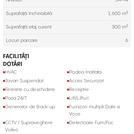
Niveluri
S+P+4
Suprafață închiriabilă
1,600 m²
Suprafață etaj curent
300 m²
Locuri parcare
6
FACILITĂȚI
DOTĂRI
HVAC
Podea Inaltata
Tavan Suspendat
Acces Securizat
Ferestre cu deschidere
Receptie
Paza 24/7
Lift/Lifturi
Generator de Back-up
Furnizori multipli Date si
Voce
CCTV / Supraveghere
Detectoare Fum/Foc
Video