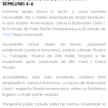
SEMILUNEI 4-6
Inchiriere spatiu birouri in sector 2, zona centrala
Universitate, intr-o cladire amplasata pe strada Semilunei,
in aria strazilor Armeneasca, Latina si Bulevardul Carol I,
la 5 minute de Piata Pache Protopopescu si 12 minute de
TNB
/ Piata Universitatii.
Vecinatatile includ: cladiri de birouri, proprietati
rezidentiale (cartierul Armenesc), institutii culturale (Teatrul
I.L. Caragiale, Muzeul de Arta Vasile Grigore) si de
invatamant, spatii comerciale pe Bld. Carol / Calea
Mosilor.
Accesibilitatea auto este excelenta, cladirea fiind
amplasata in cartierul Armenesc, cu acces din Bulevardul
Carol I, respectiv Strada Armeneasca, artere ce faciliteaza
legaturi cu toate partile orasului.
Transportul public include statia de metrou Universitate la