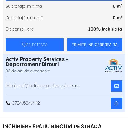
Suprafață minimă
0 m²
Suprafață maximă
0 m²
Disponibilitate
100% Inchiriata
TRIMITE-NE CEREREA TA
SELECTEAZĂ
Activ Property Services -
Departament Birouri
33 de ani de experienta
birouri@activpropertyservices.ro
0724.584.442
INCHIRIERE SPATIU BIROURI PE STRADA