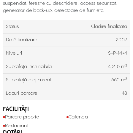
suspendat, ferestre cu deschidere, access securizat,
generator de back-up, detectoare de fum etc.
Status
Cladire finalizata
Dată finalizare
2007
Niveluri
S+P+M+4
Suprafață închiriabilă
4,215 m²
Suprafață etaj curent
660 m²
Locuri parcare
48
FACILITĂȚI
Parcare proprie
Cafenea
Restaurant
DOTĂRI