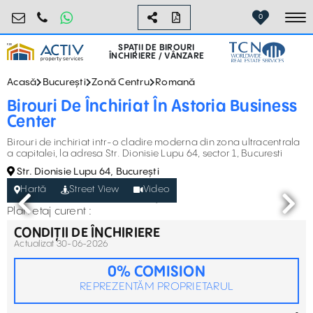
birouri@activpropertyservices.ro
0724.584.442
0
To
SPAȚII DE BIROURI
ÎNCHIRIERE / VÂNZARE
Acasă
București
Zonă Centru
Romană
Birouri De Închiriat În Astoria Business
Center
Birouri de inchiriat intr-o cladire moderna din zona ultracentrala
a capitalei, la adresa Str. Dionisie Lupu 64, sector 1, Bucuresti
Str. Dionisie Lupu 64, București
Hartă
Street View
Video
Plan etaj curent :
CONDIȚII DE ÎNCHIRIERE
Actualizat 30-06-2026
0% COMISION
REPREZENTĂM PROPRIETARUL