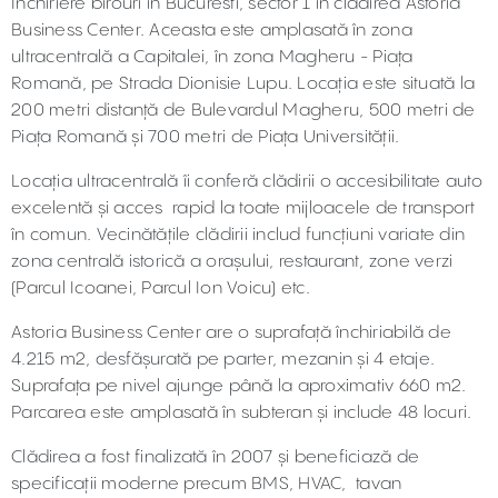
Închiriere birouri in Bucuresti, sector 1 in clădirea Astoria
Business Center. Aceasta este amplasată în zona
ultracentrală a Capitalei, în zona Magheru - Piața
Romană, pe Strada Dionisie Lupu. Locația este situată la
200 metri distanță de Bulevardul Magheru, 500 metri de
Piața Romană și 700 metri de Piața Universității.
Locația ultracentrală îi conferă clădirii o accesibilitate auto
excelentă și acces rapid la toate mijloacele de transport
în comun. Vecinătățile clădirii includ funcțiuni variate din
zona centrală istorică a orașului, restaurant, zone verzi
(Parcul Icoanei, Parcul Ion Voicu) etc.
Astoria Business Center are o suprafață închiriabilă de
4.215 m2, desfășurată pe parter, mezanin și 4 etaje.
Suprafața pe nivel ajunge până la aproximativ 660 m2.
Parcarea este amplasată în subteran și include 48 locuri.
Clădirea a fost finalizată în 2007 și beneficiază de
specificații moderne precum BMS, HVAC, tavan