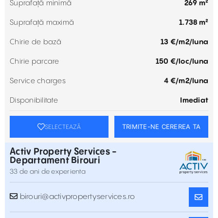
Suprafață minimă
269 m²
Suprafață maximă
1.738 m²
Chirie de bază
13 €/m2/luna
Chirie parcare
150 €/loc/luna
Service charges
4 €/m2/luna
Disponibilitate
Imediat
TRIMITE-NE CEREREA TA
SELECTEAZĂ
Activ Property Services -
Departament Birouri
33 de ani de experienta
birouri@activpropertyservices.ro