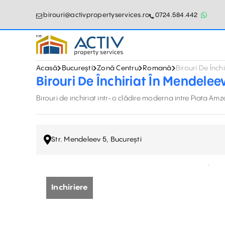
birouri@activpropertyservices.ro
0724.584.442
Acasă
București
Zonă Centru
Romană
Birouri De Înch
Birouri De Închiriat În Mendelee
Birouri de inchiriat intr-o clădire moderna intre Piata Amz
Str. Mendeleev 5, București
Inchiriere