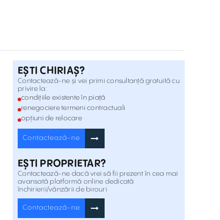
Str. Polona 45 , Romană , București
Vanzare
D'OR Offices
Calea Dorobantilor 32 , Romană , București
Inchiriere
EȘTI CHIRIAȘ?
Birouri De Închiriat În H Victoriei 109
Contactează-ne și vei primi consultanță gratuită cu
privire la:
Calea Victoriei 109 , Romană , București
Inchiriere
condițiile existente în piață
renegociere termeni contractuali
opțiuni de relocare
Birouri De Închiriat În Ernest Brosteanu 31
Str. Ernest Brosteanu 31 , Romană , București
Inchiriere
Contactează-ne
EȘTI PROPRIETAR?
Polona 43
Contactează-ne dacă vrei să fii prezent în cea mai
Str. Polona 43 , Romană , București
Inchiriere
avansată platformă online dedicată
închirierii/vânzării de birouri
Caderea Bastiliei 64
Contactează-ne
Str. Caderea Bastiliei 64 , Romană , București