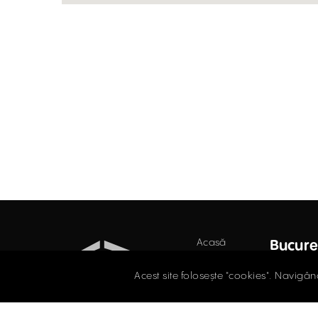
Acasă
Bucure
Birouri
Str. D
Acest site folosește "cookies". Navigân
Secto
Retail
021.
Industrial