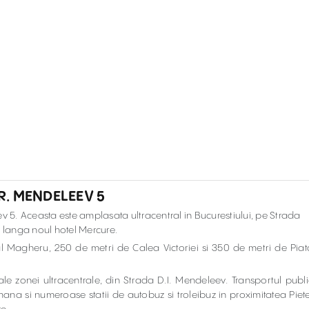
TR. MENDELEEV 5
eev 5. Aceasta este amplasata ultracentral in Bucurestiului, pe Strada
, langa noul hotel Mercure.
l Magheru, 250 de metri de Calea Victoriei si 350 de metri de Piat
e zonei ultracentrale, din Strada D.I. Mendeleev. Transportul publi
ana si numeroase statii de autobuz si troleibuz in proximitatea Piete