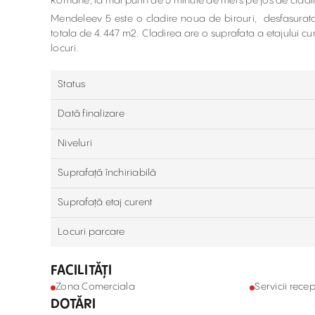
Romane, la mai putin de 5 minute de mers pe jos de cladi
Mendeleev 5 este o cladire noua de birouri, desfasurata p
totala de 4.447 m2. Cladirea are o suprafata a etajului c
locuri.
Status
Dată finalizare
Niveluri
Suprafață închiriabilă
Suprafață etaj curent
Locuri parcare
FACILITĂȚI
Zona Comerciala
Servicii recep
DOTĂRI