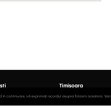
ști
Timișoara
octor Carol Davila, Nr. 34, Et. 4,
Fructus Plaza, Str. Gheorgh
d în continuare, vă exprimați acordul asupra folosirii acestora. Vez
r 5
Nr. 24, Et. 5
408.03.00
0256.406.700