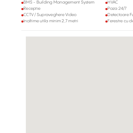
BMS - Building Management System
HVAC
Receptie
Paza 24/7
CCTV / Supraveghere Video
Detectoare 
Inaltime utila minim 2,7 metri
Ferestre cu 