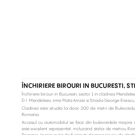
ÎNCHIRIERE BIROURI IN BUCURESTI, S
Închiriere birouri in Bucuresti, sector 1 in cladirea Mendel
D.I. Mendeleev, intre Piata Amzei si Strada George Enescu
Cladirea este situata la doar 200 de metri de Bulevardu
Romana.
Accesul cu automobilul se face din bulevardele majore al
este excelent reprezentat, incluzand statia de metrou Rom