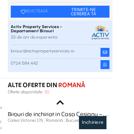
TRIMITE-NE
SELECTEAZĂ
CEREREA TA
Activ Property Services -
Departament Birouri
33 de ani de experienta
birouri@activpropertyservices.ro
Birouri de inchiriat in Regus Rosetti
0724.584.442
Str. C.A.Rosetti 17 , Romană , București
Inchiriere
ALTE OFERTE DIN
ROMANĂ
Birouri De Închiriat În Astoria Business
Oferte disponibile:
30
Center
Str. Dionisie Lupu 64 , Romană , București
Inchiriere
a
Birouri de inchiriat in Casa Cesianu –
Dacia One
Calea Victoriei 176 , Romană , București
c
Inchiriere
i