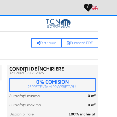
0
Distribuie
Printează PDF
CONDIȚII DE ÎNCHIRIERE
Actualizat 17-06-2026
0% COMISION
REPREZENTĂM PROPRIETARUL
Suprafață minimă
0 m²
Suprafață maximă
0 m²
Disponibilitate
100% inchiriat