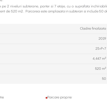
re.
e 2 niveluri subterane, parter si 7 etaje, cu o suprafata inchiriabil
urent de 520 m2. Parcarea este amplasata in subteran si include 50 d
Cladire finalizata
2019
2S+P+7
4,447 m²
520 m²
50
tie
Parcare proprie