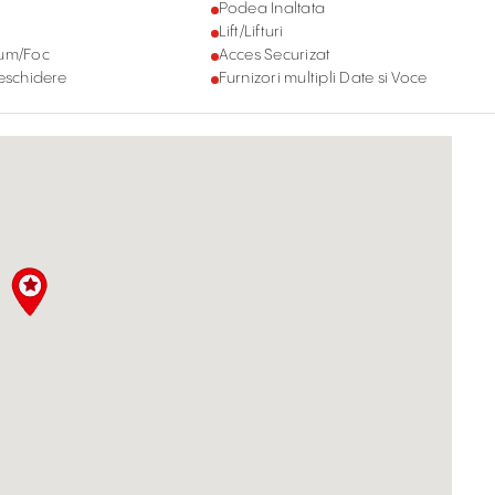
Podea Inaltata
Lift/Lifturi
Fum/Foc
Acces Securizat
deschidere
Furnizori multipli Date si Voce