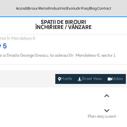
Acasă
Birouri
Retail
Industrial
Evaluări
Faq
Blog
Contact
SPAȚII DE BIROURI
ÎNCHIRIERE / VÂNZARE
iriat În Mendeleev 5
v 5
ei si Strada George Enescu, la adresa Str. Mendeleev 5, sector 1
Hartă
Street View
Video
Plan etaj curent :