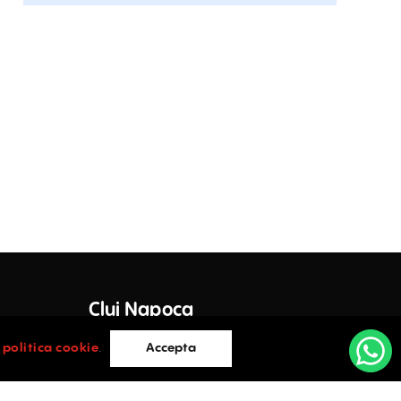
Inchiriere
Visarion 12
Str. I.C. Visarion 12 , Romană , București
Inchiriere
Birouri de inchiriat in Povernei 15-17
Str. Povernei 15-17 , Romană , București
Inchiriere
Birouri De Închiriat În Polona 45
Str. Polona 45 , Romană , București
Inchiriere
Birouri De Închiriat În Pitar Mos 6
Str. Pitar Mos 6 , Romană , București
Inchiriere
Cluj Napoca
e Lazar,
Cluj-Napoca
i
politica cookie
.
Accepta
Domus Business Center
Str.Stirbei Voda 36 , Romană , București
Inchiriere
0752.088.884