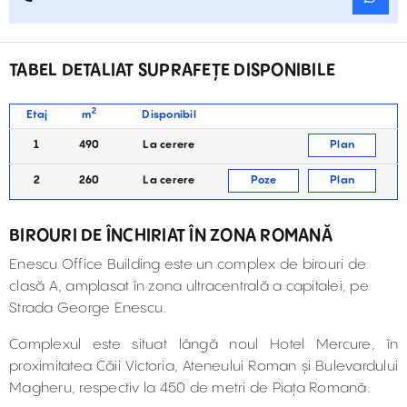
TABEL DETALIAT SUPRAFEȚE DISPONIBILE
2
Etaj
m
Disponibil
1
490
La cerere
Plan
2
260
La cerere
Poze
Plan
BIROURI DE ÎNCHIRIAT ÎN ZONA ROMANĂ
Enescu Office Building este un complex de birouri de
clasă A, amplasat în zona ultracentrală a capitalei, pe
Strada George Enescu.
Complexul este situat lângă noul Hotel Mercure, în
proximitatea Căii Victoria, Ateneului Roman și Bulevardului
Magheru, respectiv la 450 de metri de Piața Romană.