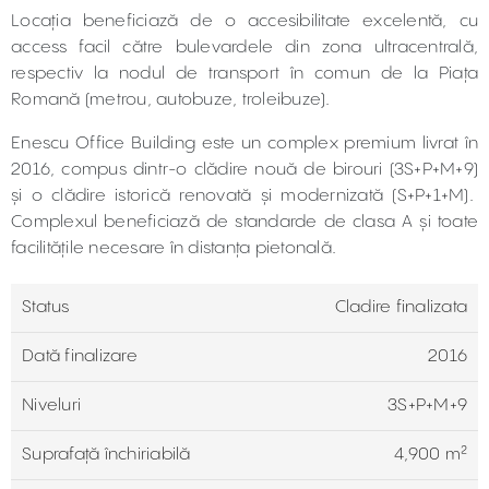
Locația beneficiază de o accesibilitate excelentă, cu
access facil către bulevardele din zona ultracentrală,
respectiv la nodul de transport în comun de la Piața
Romană (metrou, autobuze, troleibuze).
Enescu Office Building este un complex premium livrat în
2016, compus dintr-o clădire nouă de birouri (3S+P+M+9)
și o clădire istorică renovată și modernizată (S+P+1+M).
Complexul beneficiază de standarde de clasa A și toate
facilitățile necesare în distanța pietonală.
Status
Cladire finalizata
Dată finalizare
2016
Niveluri
3S+P+M+9
Suprafață închiriabilă
4,900 m²