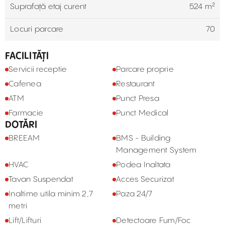
Suprafață etaj curent
524 m²
Locuri parcare
70
FACILITĂȚI
Servicii receptie
Parcare proprie
Cafenea
Restaurant
ATM
Punct Presa
Farmacie
Punct Medical
DOTĂRI
BREEAM
BMS - Building
Management System
HVAC
Podea Inaltata
Tavan Suspendat
Acces Securizat
Inaltime utila minim 2,7
Paza 24/7
metri
Lift/Lifturi
Detectoare Fum/Foc