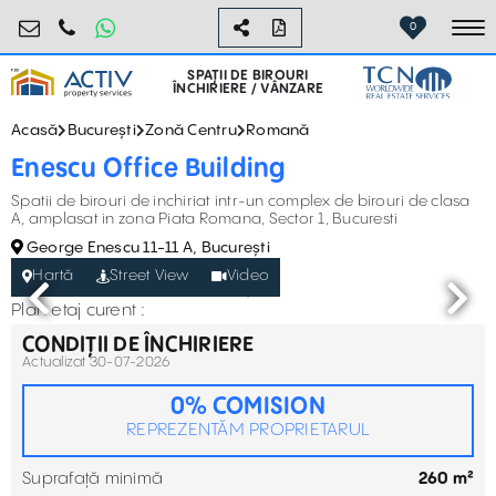
birouri@activpropertyservices.ro
0724.584.442
0
To
SPAȚII DE BIROURI
ÎNCHIRIERE / VÂNZARE
Acasă
București
Zonă Centru
Romană
Enescu Office Building
Spatii de birouri de inchiriat intr-un complex de birouri de clasa
A, amplasat in zona Piata Romana, Sector 1, Bucuresti
George Enescu 11-11 A, București
Hartă
Street View
Video
Plan etaj curent :
CONDIȚII DE ÎNCHIRIERE
Actualizat 30-07-2026
0% COMISION
REPREZENTĂM PROPRIETARUL
Suprafață minimă
260 m²