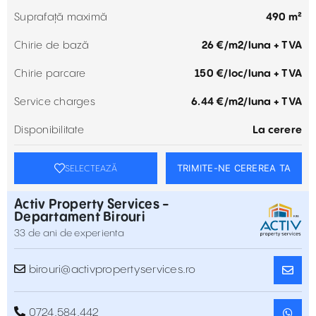
Suprafață maximă
490 m²
Chirie de bază
26 €/m2/luna + TVA
Chirie parcare
150 €/loc/luna + TVA
Service charges
6.44 €/m2/luna + TVA
Disponibilitate
La cerere
TRIMITE-NE CEREREA TA
SELECTEAZĂ
Activ Property Services -
Departament Birouri
33 de ani de experienta
birouri@activpropertyservices.ro
0724.584.442