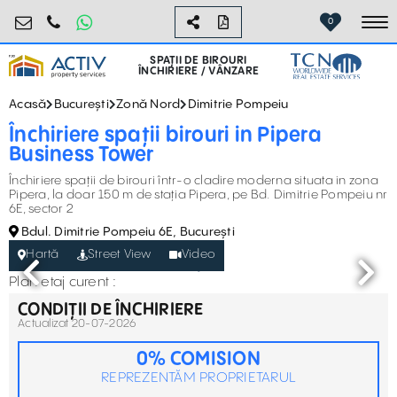
birouri@activpropertyservices.ro
0724.584.442
0
To
SPAȚII DE BIROURI
ÎNCHIRIERE / VÂNZARE
Acasă
București
Zonă Nord
Dimitrie Pompeiu
Închiriere spații birouri in Pipera
Business Tower
Închiriere spații de birouri într-o cladire moderna situata in zona
Pipera, la doar 150 m de stația Pipera, pe Bd. Dimitrie Pompeiu nr
6E, sector 2
Bdul. Dimitrie Pompeiu 6E, București
Hartă
Street View
Video
Plan etaj curent :
CONDIȚII DE ÎNCHIRIERE
Actualizat 20-07-2026
0% COMISION
REPREZENTĂM PROPRIETARUL