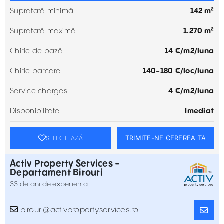
Suprafață minimă
142 m²
Suprafață maximă
1.270 m²
Chirie de bază
14 €/m2/luna
Chirie parcare
140-180 €/loc/luna
Service charges
4 €/m2/luna
Disponibilitate
Imediat
TRIMITE-NE CEREREA TA
SELECTEAZĂ
Activ Property Services -
Departament Birouri
33 de ani de experienta
birouri@activpropertyservices.ro