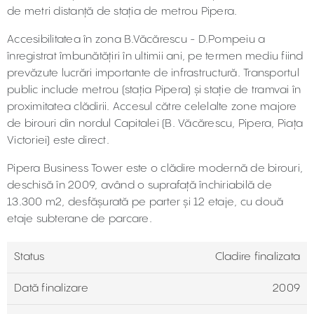
de metri distanţă de staţia de metrou Pipera.
Accesibilitatea în zona B.Văcărescu - D.Pompeiu a
înregistrat îmbunătățiri în ultimii ani, pe termen mediu fiind
prevăzute lucrări importante de infrastructură. Transportul
public include metrou (stația Pipera) și staţie de tramvai în
proximitatea clădirii. Accesul către celelalte zone majore
de birouri din nordul Capitalei (B. Văcărescu, Pipera, Piața
Victoriei) este direct.
Pipera Business Tower este o clădire modernă de birouri,
deschisă în 2009, având o suprafaţă închiriabilă de
13.300 m2, desfăşurată pe parter şi 12 etaje, cu două
etaje subterane de parcare.
Status
Cladire finalizata
Dată finalizare
2009