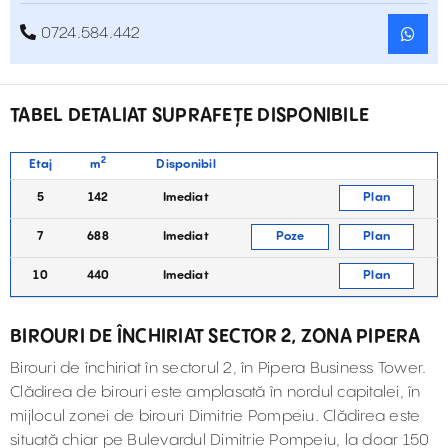
0724.584.442
TABEL DETALIAT SUPRAFEȚE DISPONIBILE
2
Etaj
m
Disponibil
5
142
Imediat
Plan
7
688
Imediat
Poze
Plan
10
440
Imediat
Plan
BIROURI DE ÎNCHIRIAT SECTOR 2, ZONA PIPERA
Birouri de închiriat în sectorul 2, în Pipera Business Tower.
Clădirea de birouri este amplasată în nordul capitalei, în
mijlocul zonei de birouri Dimitrie Pompeiu. Clădirea este
situată chiar pe Bulevardul Dimitrie Pompeiu, la doar 150