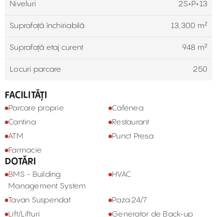
Niveluri
2S+P+13
Suprafață închiriabilă
13,300 m²
Suprafață etaj curent
948 m²
Locuri parcare
250
FACILITĂȚI
Parcare proprie
Cafenea
Cantina
Restaurant
ATM
Punct Presa
Farmacie
DOTĂRI
BMS - Building
HVAC
Management System
Tavan Suspendat
Paza 24/7
Lift/Lifturi
Generator de Back-up