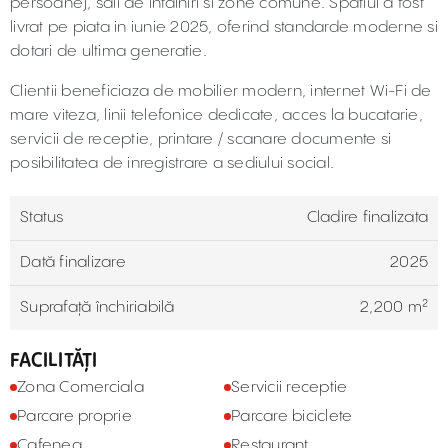
persoane), sali de intalniri si zone comune. Spatiul a fost
livrat pe piata in iunie 2025, oferind standarde moderne si
dotari de ultima generatie.
Clientii beneficiaza de mobilier modern, internet Wi-Fi de
mare viteza, linii telefonice dedicate, acces la bucatarie,
servicii de receptie, printare / scanare documente si
posibilitatea de inregistrare a sediului social.
Status
Cladire finalizata
Dată finalizare
2025
Suprafață închiriabilă
2,200 m²
FACILITĂȚI
Zona Comerciala
Servicii receptie
Parcare proprie
Parcare biciclete
Cafenea
Restaurant