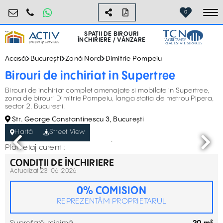
birouri@activpropertyservices.ro
0724.584.442
0
To
SPAȚII DE BIROURI
ÎNCHIRIERE / VÂNZARE
Acasă
București
Zonă Nord
Dimitrie Pompeiu
Birouri de inchiriat in Supertree
Birouri de inchiriat complet amenajate si mobilate in Supertree,
zona de birouri Dimitrie Pompeiu, langa statia de metrou Pipera,
sector 2, Bucuresti.
Str. George Constantinescu 3, București
Hartă
Street View
Plan etaj curent :
CONDIȚII DE ÎNCHIRIERE
Actualizat 23-06-2026
0% COMISION
REPREZENTĂM PROPRIETARUL