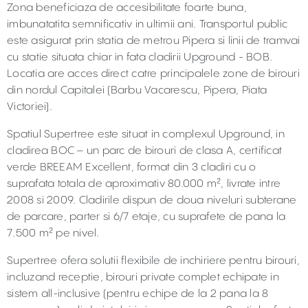
Zona beneficiaza de accesibilitate foarte buna,
imbunatatita semnificativ in ultimii ani. Transportul public
este asigurat prin statia de metrou Pipera si linii de tramvai
cu statie situata chiar in fata cladirii Upground - BOB.
Locatia are acces direct catre principalele zone de birouri
din nordul Capitalei (Barbu Vacarescu, Pipera, Piata
Victoriei).
Spatiul Supertree este situat in complexul Upground, in
cladirea BOC – un parc de birouri de clasa A, certificat
verde BREEAM Excellent, format din 3 cladiri cu o
suprafata totala de aproximativ 80.000 m², livrate intre
2008 si 2009. Cladirile dispun de doua niveluri subterane
de parcare, parter si 6/7 etaje, cu suprafete de pana la
7.500 m² pe nivel.
Supertree ofera solutii flexibile de inchiriere pentru birouri,
incluzand receptie, birouri private complet echipate in
sistem all-inclusive (pentru echipe de la 2 pana la 8