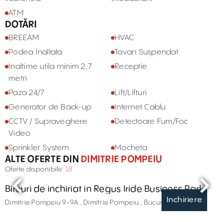
ATM
DOTĂRI
BREEAM
HVAC
Podea Inaltata
Tavan Suspendat
Inaltime utila minim 2,7
Receptie
metri
Paza 24/7
Lift/Lifturi
Generator de Back-up
Internet Cablu
CCTV / Supraveghere
Detectoare Fum/Foc
Video
Sprinkler System
Mocheta
ALTE OFERTE DIN
DIMITRIE POMPEIU
Oferte disponibile:
18
Birouri de inchiriat in Regus Iride Business Park
Inchiriere
Dimitrie Pompeiu 9-9A , Dimitrie Pompeiu , București