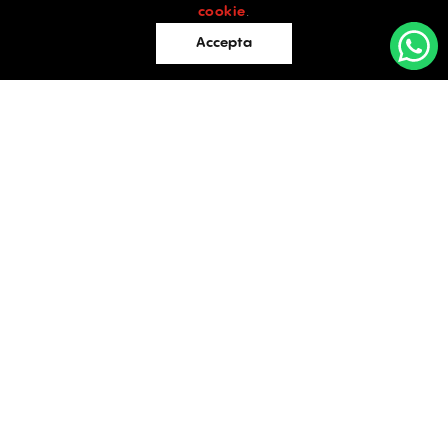
cookie
.
Accepta
Birouri
Retail
Industrial
Evaluări
SPAȚII DE BIROURI
ÎNCHIRIERE / VÂNZARE
Întrebări frecvente
Blog
Facebook
Instagram
LinkedIn
Contact
București
Str. Doctor Carol Davila, Nr. 34, Et. 4, Sector 5