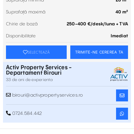
Suprafață minimă
20 m²
Suprafață maximă
40 m²
Chirie de bază
250-400 €/desk/luna + TVA
Disponibilitate
Imediat
TRIMITE-NE CEREREA TA
SELECTEAZĂ
Activ Property Services -
Departament Birouri
33 de ani de experienta
birouri@activpropertyservices.ro
0724.584.442