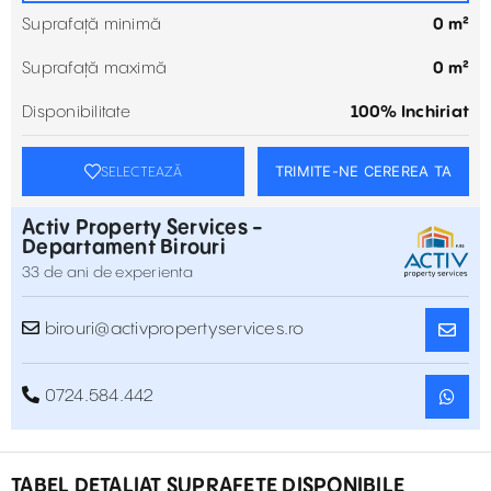
Suprafață minimă
0 m²
Suprafață maximă
0 m²
Disponibilitate
100% Inchiriat
TRIMITE-NE CEREREA TA
SELECTEAZĂ
Activ Property Services -
Departament Birouri
33 de ani de experienta
birouri@activpropertyservices.ro
0724.584.442
TABEL DETALIAT SUPRAFEȚE DISPONIBILE