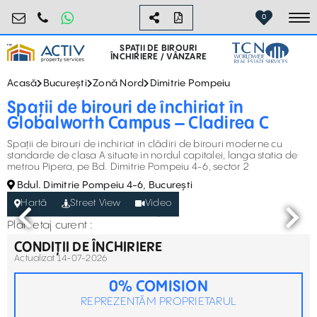
birouri@activpropertyservices.ro
0724.584.442
0
To
SPAȚII DE BIROURI
ÎNCHIRIERE / VÂNZARE
Acasă
București
Zonă Nord
Dimitrie Pompeiu
Spații de birouri de închiriat în
Globalworth Campus – Cladirea C
Spații de birouri de inchiriat in clădiri de birouri moderne cu
standarde de clasa A situate in nordul capitalei, langa statia de
metrou Pipera, pe Bd. Dimitrie Pompeiu 4-6, sector 2
Bdul. Dimitrie Pompeiu 4-6, București
Hartă
Street View
Video
Plan etaj curent :
CONDIȚII DE ÎNCHIRIERE
Actualizat 14-07-2026
0% COMISION
REPREZENTĂM PROPRIETARUL