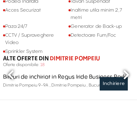
Podea Inaltata
Tavan Suspendat
Acces Securizat
Inaltime utila minim 2,7
metri
Paza 24/7
Generator de Back-up
CCTV / Supraveghere
Detectoare Fum/Foc
Video
Sprinkler System
ALTE OFERTE DIN
DIMITRIE POMPEIU
Oferte disponibile:
18
Birouri de inchiriat in Regus Iride Business Park
Inchiriere
Dimitrie Pompeiu 9-9A , Dimitrie Pompeiu , București