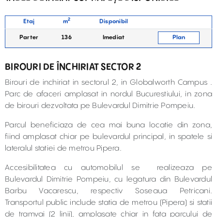
2
Etaj
m
Disponibil
Parter
136
Imediat
Plan
BIROURI DE ÎNCHIRIAT SECTOR 2
Birouri de inchiriat in sectorul 2, in Globalworth Campus .
Parc de afaceri amplasat in nordul Bucurestiului, in zona
de birouri dezvoltata pe Bulevardul Dimitrie Pompeiu.
Parcul beneficiaza de cea mai buna locatie din zona,
fiind amplasat chiar pe bulevardul principal, in spatele si
lateralul statiei de metrou Pipera.
Accesibilitatea cu automobilul se realizeaza pe
Bulevardul Dimitrie Pompeiu, cu legatura din Bulevardul
Barbu Vacarescu, respectiv Soseaua Petricani.
Transportul public include statia de metrou (Pipera) si statii
de tramvai (2 linii), amplasate chiar in fata parcului de