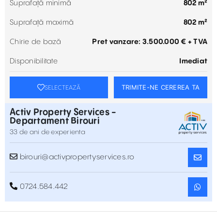
Suprafață minimă
802 m²
Suprafață maximă
802 m²
Chirie de bază
Pret vanzare: 3.500.000 € + TVA
Disponibilitate
Imediat
TRIMITE-NE CEREREA TA
SELECTEAZĂ
Activ Property Services -
Departament Birouri
33 de ani de experienta
birouri@activpropertyservices.ro
0724.584.442