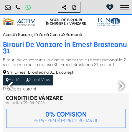
birouri@activpropertyservices.ro
0724.584.442
0
To
SPAȚII DE BIROURI
ÎNCHIRIERE / VÂNZARE
Acasă
București
Zonă Centru
Romană
Birouri De Vanzare În Ernest Brosteanu
31
Birouri de vanzare intr-o cladire moderna cu acces pietonal la 2
statii de metrou, la adresa Str. Ernest Brosteanu 31, sector 1
Str. Ernest Brosteanu 31, București
Hartă
Street View
Plan etaj curent :
CONDIȚII DE VÂNZARE
Actualizat 21-04-2026
0% COMISION
REPREZENTĂM PROPRIETARUL