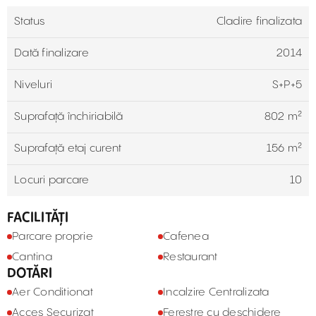
Status
Cladire finalizata
Dată finalizare
2014
Niveluri
S+P+5
Suprafață închiriabilă
802 m²
Suprafață etaj curent
156 m²
Locuri parcare
10
FACILITĂȚI
Parcare proprie
Cafenea
Cantina
Restaurant
DOTĂRI
Aer Conditionat
Incalzire Centralizata
Acces Securizat
Ferestre cu deschidere