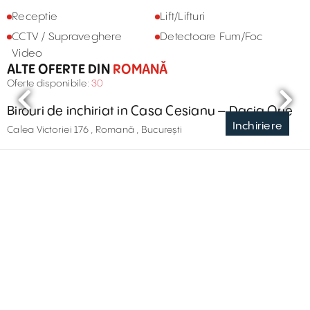
Receptie
Lift/Lifturi
CCTV / Supraveghere
Detectoare Fum/Foc
Video
ALTE OFERTE DIN
ROMANĂ
Oferte disponibile:
30
Birouri de inchiriat in Casa Cesianu – Dacia One
Inchiriere
Calea Victoriei 176 , Romană , București