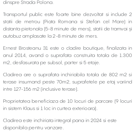
dinspre Strada Polona.
Transportul public este foarte bine dezvoltat si include 2
statii de metrou (Piata Romana si Stefan cel Mare) in
distanta pietonala (5-8 minute de mers), statii de tramvai și
autobuz amplasate la 2-8 minute de mers.
Ernest Brosteanu 31 este o cladire boutique, finalizata in
anul 2014, avand o suprafata construita totala de 1.300
m2, desfasurata pe subsol, parter si 5 etaje.
Cladirea are o suprafata inchiriabila totala de 802 m2 si
terase insumand peste 70m2, suprafetele pe etaj variind
intre 127-156 m2 (inclusive terase).
Proprietatea beneficiaza de 10 locuri de parcare (9 locuri
in sistem Klaus si 1 loc in curtea exterioara).
Cladirea este inchiriata integral pana in 2024 si este
disponibila pentru vanzare.