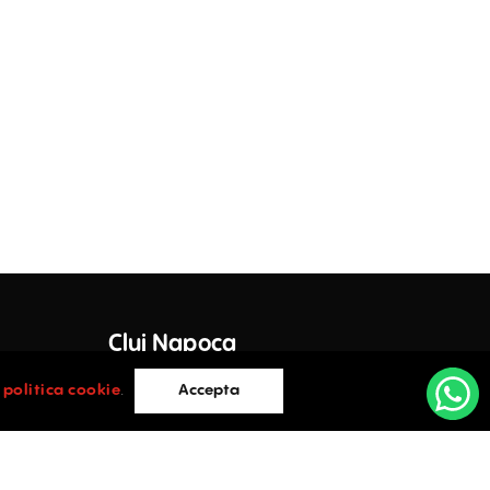
Birouri De Închiriat În Pitar Mos 6
Str. Pitar Mos 6 , Romană , București
Inchiriere
Dacia 30
Bdul. Dacia 30 , Romană , București
Inchiriere
The Landmark
Str. Vasile Alecsandri 8 , Romană , București
Inchiriere
Birouri De Închiriat În Jupiter House
Cluj Napoca
Str. Sfintii Voievozi 65 , Romană , București
Inchiriere
e Lazar,
Cluj-Napoca
i
politica cookie
.
Accepta
Birouri De Închiriat În Romana Offices
0752.088.884
Bd. Dacia 20 , Romană , București
Inchiriere
vices.ro
office@activpropertyservices.ro