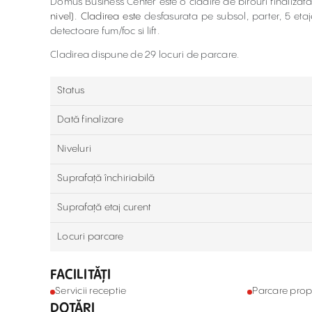
Domus Business Center este o cladire de birouri finalizat
nivel). Cladirea este
desfasurata pe subsol, parter, 5 eta
detectoare fum/foc si lift.
Cladirea dispune de 29 locuri de parcare.
Status
Dată finalizare
Niveluri
Suprafață închiriabilă
Suprafață etaj curent
Locuri parcare
FACILITĂȚI
Servicii receptie
Parcare prop
DOTĂRI