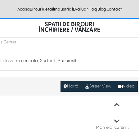
Acasă
Birouri
Retail
Industrial
Evaluări
Faq
Blog
Contact
SPAȚII DE BIROURI
ÎNCHIRIERE / VÂNZARE
s Center
ta in zona centrala, Sector 1, Bucuresti
Hartă
Street View
Video
Plan etaj curent :