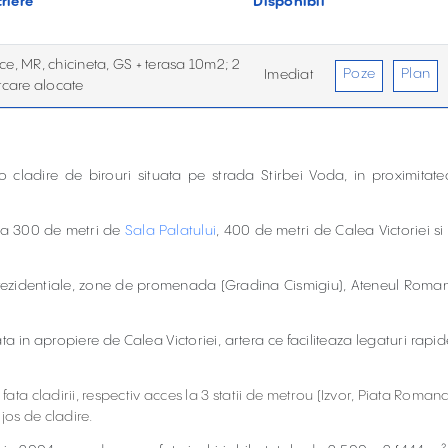
riere
Disponibil
e, MR, chicineta, GS + terasa 10m2; 2
Poze
Plan
Imediat
rcare alocate
r-o cladire de birouri situata pe strada Stirbei Voda, in proximitate
 la 300 de metri de
Sala Palatului
, 400 de metri de Calea Victoriei si 
tati rezidentiale, zone de promenada (Gradina Cismigiu), Ateneul Roman
ta in apropiere de Calea Victoriei, artera ce faciliteaza legaturi rapid
n fata cladirii, respectiv acces la 3 statii de metrou (Izvor, Piata Romana
jos de cladire.