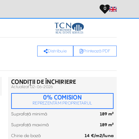
0
Distribuie
Printează PDF
CONDIȚII DE ÎNCHIRIERE
Actualizat 02-06-2026
0% COMISION
REPREZENTĂM PROPRIETARUL
Suprafață minimă
189 m²
Suprafață maximă
189 m²
Chirie de bază
14 €/m2/luna