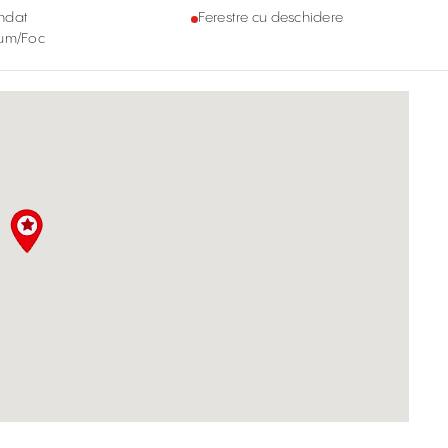
ndat
Ferestre cu deschidere
Fum/Foc