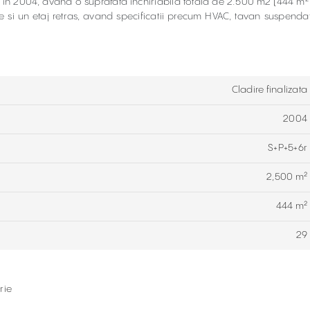
a in 2004, avand o suprafata inchiriabila totala de 2.500 m2
(
444 m²
je si un etaj retras, avand specificatii precum HVAC, tavan suspendat
Cladire finalizata
2004
S+P+5+6r
2,500 m²
444 m²
29
rie