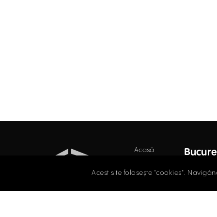
Acasă
Bucure
Birouri
Str. D
Acest site folosește "cookies". Navigân
Secto
Retail
021.
Industrial
Evaluări
offi