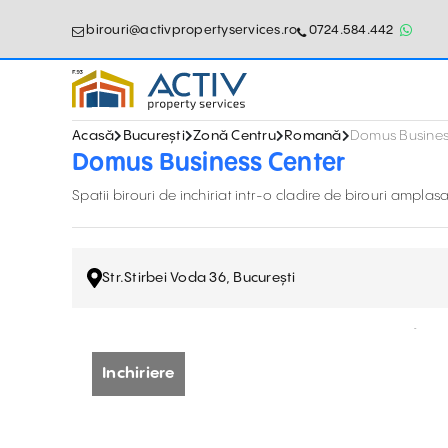
birouri@activpropertyservices.ro
0724.584.442
Acasă
București
Zonă Centru
Romană
Domus Busines
Domus Business Center
Spatii birouri de inchiriat intr-o cladire de birouri amplasa
Str.Stirbei Voda 36, București
Inchiriere