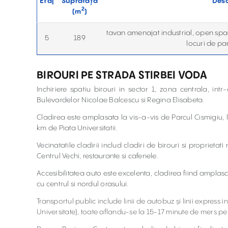
Etaj
Suprafață
Desc
2
(
m
)
tavan amenajat industrial, open spac
5
189
locuri de pa
BIROURI PE STRADA STIRBEI VODA
Inchiriere spatiu birouri in sector 1, zona centrala, int
Bulevardelor Nicolae Balcescu si Regina Elisabeta.
Cladirea este amplasata la vis-a-vis de Parcul Cismigiu,
km de Piata Universitatii.
Vecinatatile cladirii includ cladiri de birouri si proprie
Centrul Vechi, restaurante si cafenele.
Accesibilitatea auto este excelenta, cladirea fiind amplasa
cu centrul si nordul orasului.
Transportul public include linii de autobuz și linii express i
Universitate), toate aflandu-se la 15-17 minute de mers pe 