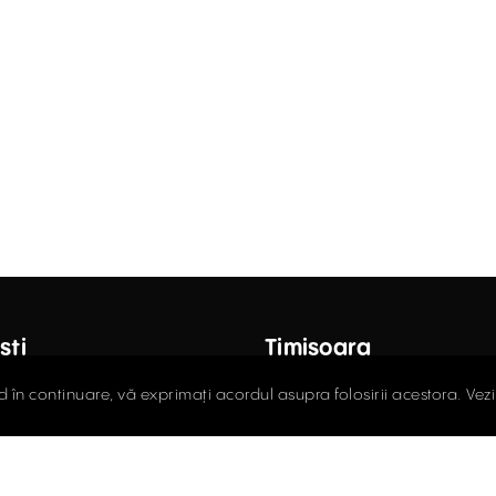
ști
Timișoara
octor Carol Davila, Nr. 34, Et. 4,
Fructus Plaza, Str. Gheorgh
d în continuare, vă exprimați acordul asupra folosirii acestora. Vez
r 5
Nr. 24, Et. 5
408.03.00
0256.406.700
ce@activpropertyservices.ro
office@activpropertyser