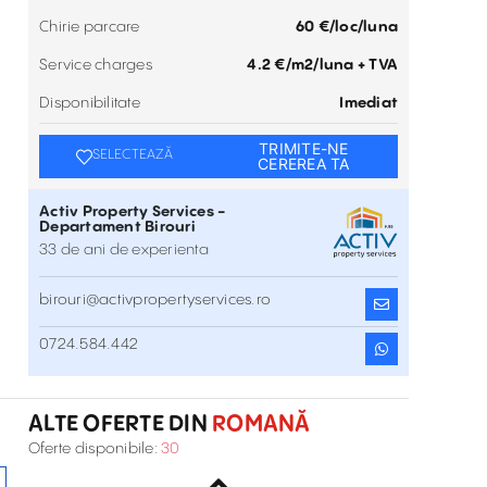
Chirie parcare
60 €/loc/luna
Service charges
4.2 €/m2/luna + TVA
Disponibilitate
Imediat
TRIMITE-NE
SELECTEAZĂ
CEREREA TA
Activ Property Services -
Departament Birouri
33 de ani de experienta
birouri@activpropertyservices.ro
Birouri de inchiriat in Regus Rosetti
0724.584.442
Str. C.A.Rosetti 17 , Romană , București
Inchiriere
ALTE OFERTE DIN
ROMANĂ
Birouri De Închiriat În Astoria Business
Oferte disponibile:
30
Center
Str. Dionisie Lupu 64 , Romană , București
Inchiriere