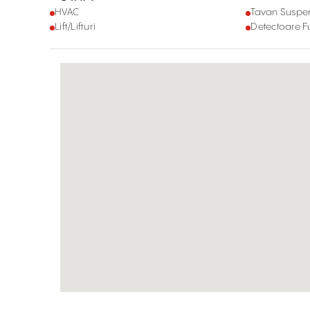
HVAC
Tavan Suspe
Lift/Lifturi
Detectoare 