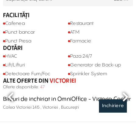
FACILITĂȚI
Cafenea
Restaurant
Punct bancar
ATM
Punct Presa
Farmacie
DOTĂRI
HVAC
Paza 24/7
Lift/Lifturi
Generator de Back-up
Detectoare Fum/Foc
Sprinkler System
ALTE OFERTE DIN
VICTORIEI
Oferte disponibile:
47
Birouri de inchiriat in OmniOffice - Victoria Center
Inchiriere
Calea Victoriei 145 , Victoriei , București