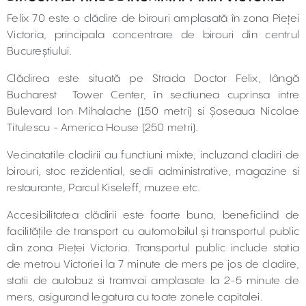
Felix 70 este o clădire de birouri amplasată în zona Pieței
Victoria, principala concentrare de birouri din centrul
Bucureștiului.
Clădirea este situată pe Strada Doctor Felix, lângă
Bucharest Tower Center, în sectiunea cuprinsa intre
Bulevard Ion Mihalache (150 metri) si Șoseaua Nicolae
Titulescu - America House (250 metri).
Vecinatatile cladirii au functiuni mixte, incluzand cladiri de
birouri, stoc rezidential, sedii administrative, magazine si
restaurante, Parcul Kiseleff, muzee etc.
Accesibilitatea clădirii este foarte buna, beneficiind de
facilitățile de transport cu automobilul și transportul public
din zona Pieței Victoria. Transportul public include statia
de metrou Victoriei la 7 minute de mers pe jos de cladire,
statii de autobuz si tramvai amplasate la 2-5 minute de
mers, asigurand legatura cu toate zonele capitalei.