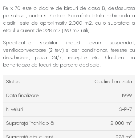
Felix 70 este o cladire de birouri de clasa B, desfasurata
pe subsol, parter si 7 etaje. Suprafata totala inchiriabila a
cladirii este de aproximativ 2.000 m2, cu o suprafata a
etajului curent de 228 m2 (190 m2 utili).
Specificatiile spatiilor includ tavan suspendat,
ventiloconvectoare (2 tevi) si aer conditionat, ferestre cu
deschidere, paza 24/7, receptie etc. Cladirea nu
beneficiaza de locuri de parcare dedicate.
Status
Cladire finalizata
Dată finalizare
1999
Niveluri
S+P+7
Suprafață închiriabilă
2,000 m²
Suprafață etaj curent
228 m²