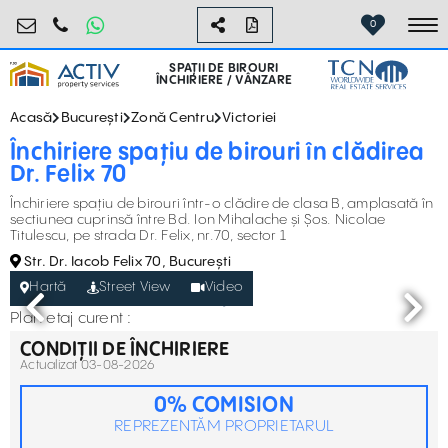
birouri@activpropertyservices.ro
0724.584.442
0
To
SPAȚII DE BIROURI
ÎNCHIRIERE / VÂNZARE
Acasă
București
Zonă Centru
Victoriei
Închiriere spațiu de birouri în clădirea
Dr. Felix 70
Închiriere spațiu de birouri într-o clădire de clasa B, amplasată în
sectiunea cuprinsă între Bd. Ion Mihalache și Șos. Nicolae
Titulescu, pe strada Dr. Felix, nr.70, sector 1
Str. Dr. Iacob Felix 70, București
Hartă
Street View
Video
Plan etaj curent :
CONDIȚII DE ÎNCHIRIERE
Actualizat 03-08-2026
0% COMISION
REPREZENTĂM PROPRIETARUL