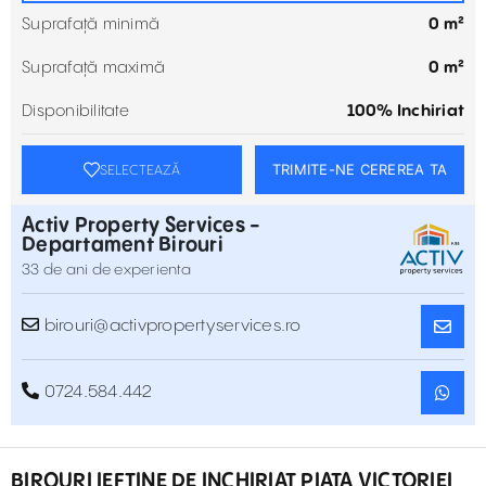
Suprafață minimă
0 m²
Suprafață maximă
0 m²
Disponibilitate
100% Inchiriat
TRIMITE-NE CEREREA TA
SELECTEAZĂ
Activ Property Services -
Departament Birouri
33 de ani de experienta
birouri@activpropertyservices.ro
0724.584.442
BIROURI IEFTINE DE INCHIRIAT PIATA VICTORIEI