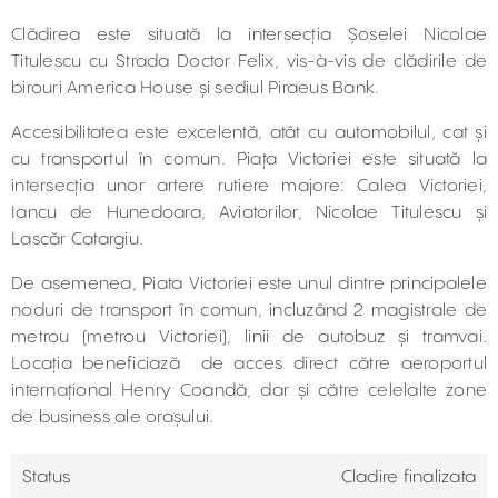
Clădirea este situată la intersecția Șoselei Nicolae
Titulescu cu Strada Doctor Felix, vis-à-vis de clădirile de
birouri America House și sediul Piraeus Bank.
Accesibilitatea este excelentă, atât cu automobilul, cat și
cu transportul în comun. Piața Victoriei este situată la
intersecția unor artere rutiere majore: Calea Victoriei,
Iancu de Hunedoara, Aviatorilor, Nicolae Titulescu și
Lascăr Catargiu.
De asemenea, Piata Victoriei este unul dintre principalele
noduri de transport în comun, incluzând 2 magistrale de
metrou (metrou Victoriei), linii de autobuz și tramvai.
Locația beneficiază de acces direct către aeroportul
internațional Henry Coandă, dar și către celelalte zone
de business ale orașului.
Status
Cladire finalizata