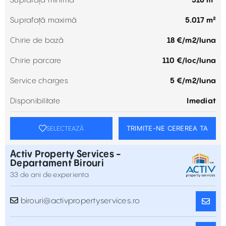
Suprafață minimă
516 m²
Suprafață maximă
5.017 m²
Chirie de bază
18 €/m2/luna
Chirie parcare
110 €/loc/luna
Service charges
5 €/m2/luna
Disponibilitate
Imediat
TRIMITE-NE CEREREA TA
SELECTEAZĂ
Activ Property Services -
Departament Birouri
33 de ani de experienta
birouri@activpropertyservices.ro