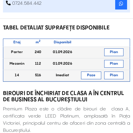
0724.584.442
TABEL DETALIAT SUPRAFEȚE DISPONIBILE
2
Etaj
m
Disponibil
Parter
240
01.09.2026
Plan
Mezanin
112
01.09.2026
Plan
14
516
Imediat
Poze
Plan
BIROURI DE ÎNCHIRIAT DE CLASA A ÎN CENTRUL
DE BUSINESS AL BUCUREȘTIULUI
Premium Plaza este o clădire de birouri de clasa A,
certificata verde LEED Platinum, amplasată în Piața
Victoriei, principalul centru de afaceri din zona centrală a
Bucureștiului.