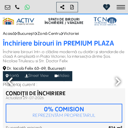
birouri@activpropertyservices.ro
0724.584.442
0
To
SPAȚII DE BIROURI
ÎNCHIRIERE / VÂNZARE
Acasă
București
Zonă Centru
Victoriei
Închiriere birouri în PREMIUM PLAZA
Închiriere birouri într-o clădire modernă cu dotări și standarde de
clasă A amplsată in Piața Victoriei, la intersecția dintre Șos.
Nicolae Titulescu si Str. Doctor Felix
Dr. Iacob Felix 63-69, București
Hartă
Street View
Video
Plan etaj curent :
CONDIȚII DE ÎNCHIRIERE
Actualizat 29-07-2026
0% COMISION
REPREZENTĂM PROPRIETARUL