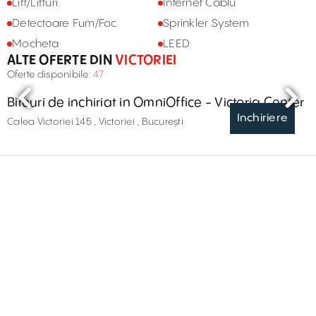
Lift/Lifturi
Internet Cablu
Detectoare Fum/Foc
Sprinkler System
Mocheta
LEED
ALTE OFERTE DIN
VICTORIEI
Oferte disponibile:
47
Birouri de inchiriat in OmniOffice - Victoria Center
Inchiriere
Calea Victoriei 145 , Victoriei , București