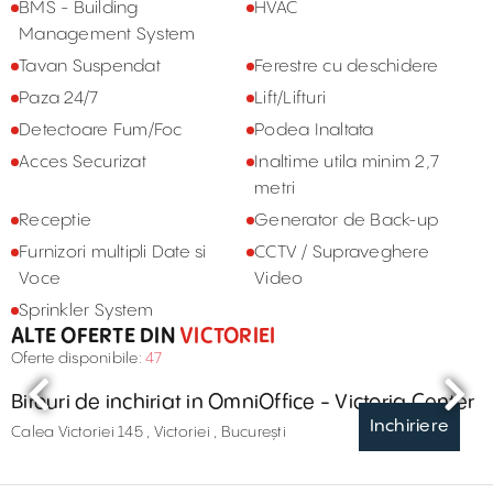
BMS - Building
HVAC
Management System
Tavan Suspendat
Ferestre cu deschidere
Paza 24/7
Lift/Lifturi
Detectoare Fum/Foc
Podea Inaltata
Acces Securizat
Inaltime utila minim 2,7
metri
Receptie
Generator de Back-up
Furnizori multipli Date si
CCTV / Supraveghere
Voce
Video
Sprinkler System
ALTE OFERTE DIN
VICTORIEI
Oferte disponibile:
47
Birouri de inchiriat in OmniOffice - Victoria Center
Inchiriere
Calea Victoriei 145 , Victoriei , București