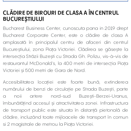
CLĂDIRE DE BIROURI DE CLASA A ÎN CENTRUL
BUCUREȘTIULUI
Bucharest Business Center, cunoscuta pana in 2019 drept
Bucharest Corporate Center, este o clădire de clasa A
amplasată în principalul centru de afaceri din centrul
Bucureștiului, zona Piața Victoriei. Clădirea se găsește la
intersecția Străzii Buzești cu Strada Gh. Polizu, vis-à-vis de
restaurantul McDonald’s, la 400 metri de intersecția Piața
Victoriei și 500 metri de Gara de Nord.
Accesibilitatea locației este foarte bună, extinderea
numărului de benzi de circulație pe Strada Buzești, parte
a noii artere nord-sud Buzești-Berzei-Uranus,
îmbunătățind accesul și atractivitatea zonei. Infrastructura
de transport public este situata în distanță pietonală de
clădire, incluzând toate mijloacele de transport în comun
si 2 magistrale de metrou la Piața Victoriei.