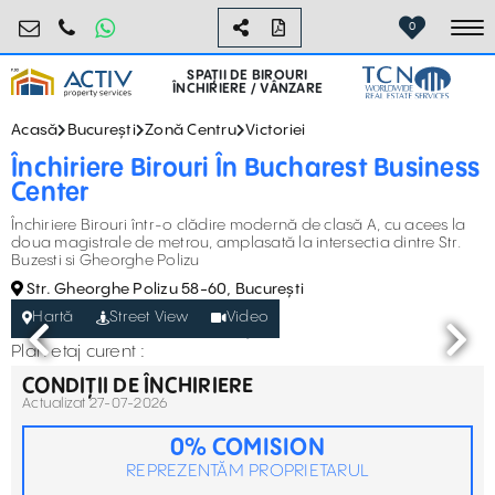
birouri@activpropertyservices.ro
0724.584.442
0
To
SPAȚII DE BIROURI
ÎNCHIRIERE / VÂNZARE
Acasă
București
Zonă Centru
Victoriei
Închiriere Birouri În Bucharest Business
Center
Închiriere Birouri într-o clădire modernă de clasă A, cu acees la
doua magistrale de metrou, amplasată la intersectia dintre Str.
Buzesti si Gheorghe Polizu
Str. Gheorghe Polizu 58-60, București
Hartă
Street View
Video
Plan etaj curent :
CONDIȚII DE ÎNCHIRIERE
Actualizat 27-07-2026
0% COMISION
REPREZENTĂM PROPRIETARUL