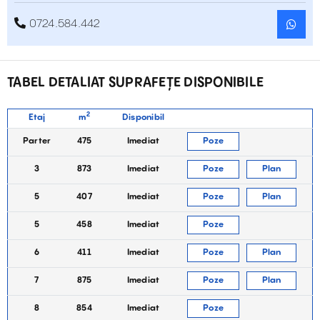
0724.584.442
TABEL DETALIAT SUPRAFEȚE DISPONIBILE
2
Etaj
m
Disponibil
Parter
475
Imediat
Poze
3
873
Imediat
Poze
Plan
5
407
Imediat
Poze
Plan
5
458
Imediat
Poze
6
411
Imediat
Poze
Plan
7
875
Imediat
Poze
Plan
8
854
Imediat
Poze