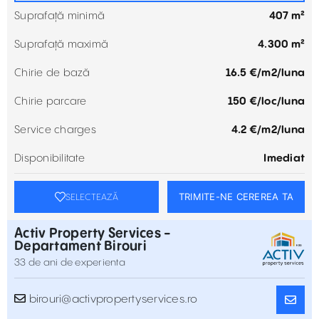
Suprafață minimă
407 m²
Suprafață maximă
4.300 m²
Chirie de bază
16.5 €/m2/luna
Chirie parcare
150 €/loc/luna
Service charges
4.2 €/m2/luna
Disponibilitate
Imediat
TRIMITE-NE CEREREA TA
SELECTEAZĂ
Activ Property Services -
Departament Birouri
33 de ani de experienta
birouri@activpropertyservices.ro