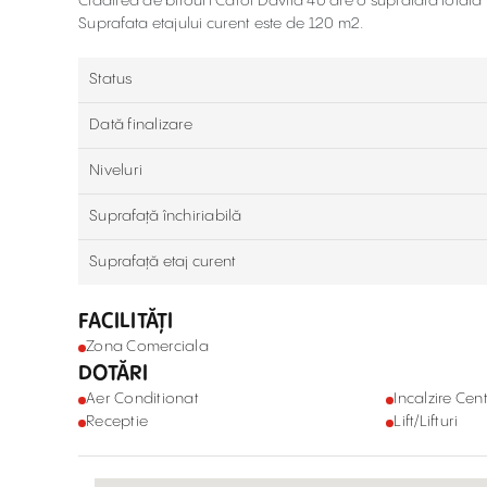
Cladirea de birouri Carol Davila 40 are o suprafata totala 
Suprafata etajului curent este de 120 m2.
Status
Dată finalizare
Niveluri
Suprafață închiriabilă
Suprafață etaj curent
FACILITĂȚI
Zona Comerciala
DOTĂRI
Aer Conditionat
Incalzire Cent
Receptie
Lift/Lifturi