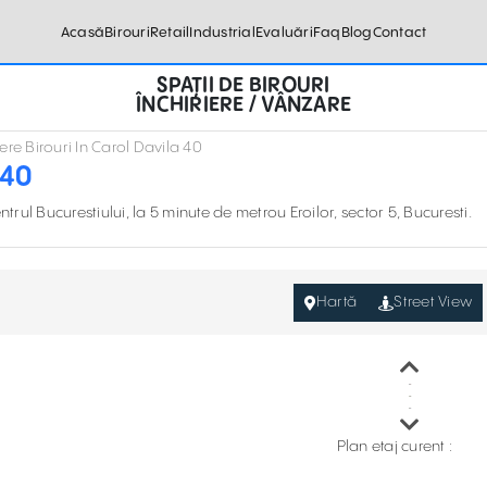
Acasă
Birouri
Retail
Industrial
Evaluări
Faq
Blog
Contact
SPAȚII DE BIROURI
ÎNCHIRIERE / VÂNZARE
iere Birouri In Carol Davila 40
 40
entrul Bucurestiului, la 5 minute de metrou Eroilor, sector 5, Bucuresti.
Hartă
Street View
Plan etaj curent :