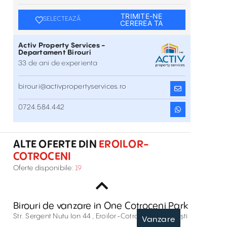
TRIMITE-NE
SELECTEAZĂ
CEREREA TA
Activ Property Services -
Departament Birouri
33 de ani de experienta
birouri@activpropertyservices.ro
0724.584.442
Spatii birouri de inchiriat in Opera
Center
Dr. N.Staicovici 2 , Eroilor-Cotroceni , București
Inchiriere
ALTE OFERTE DIN
EROILOR-
COTROCENI
Spații birouri de închiriat în clădirea
Oferte disponibile:
19
Forum III
Str. Izvor 92-96 , Eroilor-Cotroceni , București
Inchiriere
Birouri de vanzare in One Cotroceni Park
Str. Sergent Nutu Ion 44 , Eroilor-Cotroceni , București
Vanzare