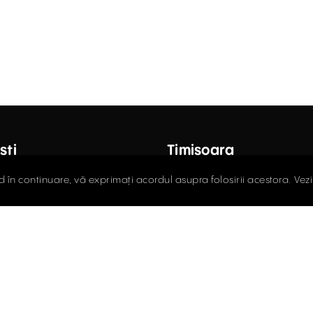
ști
Timișoara
octor Carol Davila, Nr. 34, Et. 4,
Fructus Plaza, Str. Gheorgh
d în continuare, vă exprimați acordul asupra folosirii acestora. Vez
r 5
Nr. 24, Et. 5
408.03.00
0256.406.700
ce@activpropertyservices.ro
office@activpropertyser