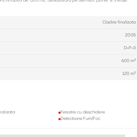
inchiriabila de 600 m2, desfasurata pe demisol, parter si 3 etaje.
Cladire finalizata
2005
D+P+3
600 m²
120 m²
ralizata
Ferestre cu deschidere
Detectoare Fum/Foc