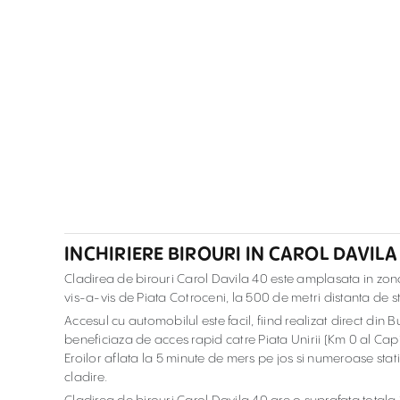
INCHIRIERE BIROURI IN CAROL DAVILA
Cladirea de birouri Carol Davila 40 este amplasata in zona 
vis-a-vis de Piata Cotroceni, la 500 de metri distanta de s
Accesul cu automobilul este facil, fiind realizat direct din
beneficiaza de acces rapid catre Piata Unirii (Km 0 al Capit
Eroilor aflata la 5 minute de mers pe jos si numeroase stat
cladire.