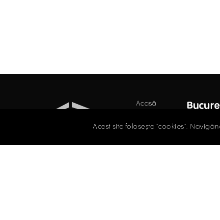
Acasă
Bucure
Birouri
Str. D
Acest site folosește "cookies". Navigân
Secto
Retail
021.
Industrial
Evaluări
offi
Întrebări
SPAȚII DE BIROURI
frecvente
ÎNCHIRIERE / VÂNZARE
Blog
Facebook
Instagram
LinkedIn