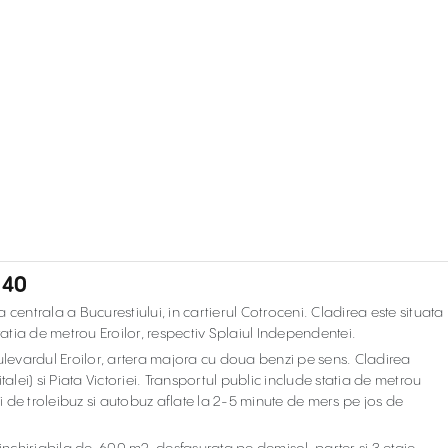
 40
centrala a Bucurestiului, in cartierul Cotroceni. Cladirea este situata
tatia de metrou Eroilor, respectiv Splaiul Independentei.
 Bulevardul Eroilor, artera majora cu doua benzi pe sens. Cladirea
alei) si Piata Victoriei. Transportul public include statia de metrou
ii de troleibuz si autobuz aflate la 2-5 minute de mers pe jos de