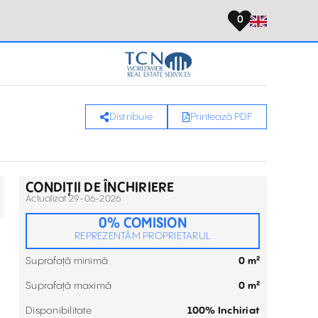
0
Distribuie
Printează PDF
CONDIȚII DE ÎNCHIRIERE
Actualizat 29-06-2026
0% COMISION
REPREZENTĂM PROPRIETARUL
Suprafață minimă
0 m²
Suprafață maximă
0 m²
Disponibilitate
100% Inchiriat