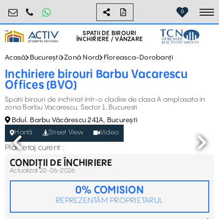
birouri@activpropertyservices.ro
0724.584.442
0
To
SPAȚII DE BIROURI
ÎNCHIRIERE / VÂNZARE
Acasă
București
Zonă Nord
Floreasca-Dorobanți
Inchiriere birouri Barbu Vacarescu
Offices (BVO)
Spatii birouri de inchiriat intr-o cladire de clasa A amplasata in
zona Barbu Vacarescu, Sector 1, Bucuresti
Bdul. Barbu Văcărescu 241A, București
Hartă
Street View
Video
Plan etaj curent :
CONDIȚII DE ÎNCHIRIERE
Actualizat 22-06-2026
0% COMISION
REPREZENTĂM PROPRIETARUL