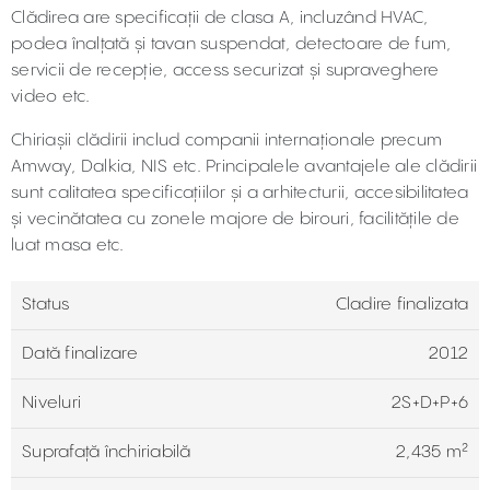
Clădirea are specificații de clasa A, incluzând HVAC,
podea înalțată și tavan suspendat, detectoare de fum,
servicii de recepție, access securizat și supraveghere
video etc.
Chiriașii clădirii includ companii internaționale precum
Amway, Dalkia, NIS etc. Principalele avantajele ale clădirii
sunt calitatea specificațiilor și a arhitecturii, accesibilitatea
și vecinătatea cu zonele majore de birouri, facilitățile de
luat masa etc.
Status
Cladire finalizata
Dată finalizare
2012
Niveluri
2S+D+P+6
Suprafață închiriabilă
2,435 m²