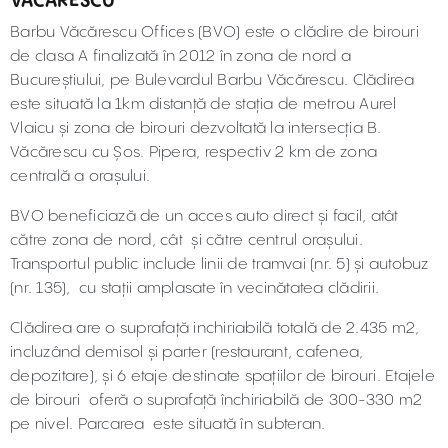
VĂCĂRESCU
Barbu Văcărescu Offices (BVO) este o clădire de birouri
de clasa A finalizată în 2012 în zona de nord a
Bucureștiului, pe Bulevardul Barbu Văcărescu. Clădirea
este situată la 1km distanță de stația de metrou Aurel
Vlaicu și zona de birouri dezvoltată la intersecția B.
Văcărescu cu Șos. Pipera, respectiv 2 km de zona
centrală a orașului.
BVO beneficiază de un acces auto direct și facil, atât
către zona de nord, cât și către centrul orașului.
Transportul public include linii de tramvai (nr. 5) și autobuz
(nr. 135), cu stații amplasate în vecinătatea clădirii.
Clădirea are o suprafață inchiriabilă totală de 2.435 m2,
incluzând demisol și parter (restaurant, cafenea,
depozitare), și 6 etaje destinate spațiilor de birouri. Etajele
de birouri oferă o suprafață închiriabilă de 300-330 m2
pe nivel. Parcarea este situată în subteran.