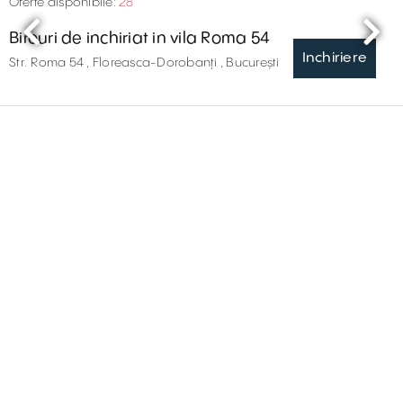
Oferte disponibile:
28
Birouri de inchiriat in vila Roma 54
Inchiriere
Str. Roma 54 , Floreasca-Dorobanți , București