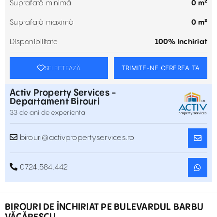
Suprafață minimă
0 m²
Suprafață maximă
0 m²
Disponibilitate
100% Inchiriat
TRIMITE-NE CEREREA TA
SELECTEAZĂ
Activ Property Services -
Departament Birouri
33 de ani de experienta
birouri@activpropertyservices.ro
0724.584.442
BIROURI DE ÎNCHIRIAT PE BULEVARDUL BARBU