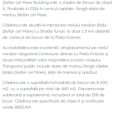
Ștefan cel Mare Building este o cladire de birouri de clasă
A, finalizata în 2016 în centrul capitalei, lângă stația de
metrou Ștefan cel Mare.
Clădirea este situată la intersecția inelului median (Bdul.
Ștefan cel Mare) cu Strada Tunari, la doar 1,5 km distanță
de cartierul de birouri de la Piața Victoriei.
Accesibilitatea este excelentă, amplasamentul pe inelul
median asigurând conexiune directa cu Piata Victoriei și
acces îmbunătățit catre majoritatea zonelor orasului.
Transportul public include statie de metrou lângă clădire
(stația Ștefan cel Mare), stații de tramvai și autobuz.
Clădirea are o suprafață închiriabilă de birouri de 8.000
m2, cu o suprafață pe nivel de 860 m2. Parcarea este
subterană si supraterană, incluzând un total de 158 de
locuri. Clădirea are specificatii de clasa A și certificare
verde BREEAM.