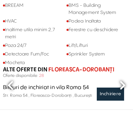
BREEAM
BMS - Building
Management System
HVAC
Podea Inaltata
Inaltime utila minim 2,7
Ferestre cu deschidere
metri
Paza 24/7
Lift/Lifturi
Detectoare Fum/Foc
Sprinkler System
Mocheta
ALTE OFERTE DIN
FLOREASCA-DOROBANȚI
Oferte disponibile:
28
Birouri de inchiriat in vila Roma 54
Inchiriere
Str. Roma 54 , Floreasca-Dorobanți , București