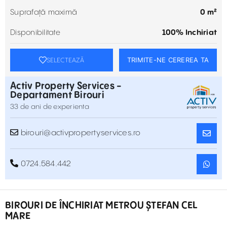
Suprafață maximă
0 m²
Disponibilitate
100% Inchiriat
TRIMITE-NE CEREREA TA
SELECTEAZĂ
Activ Property Services -
Departament Birouri
33 de ani de experienta
birouri@activpropertyservices.ro
0724.584.442
BIROURI DE ÎNCHIRIAT METROU ȘTEFAN CEL
MARE