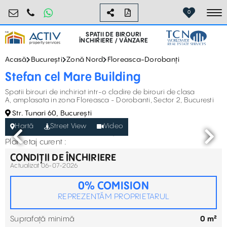
birouri@activpropertyservices.ro
0724.584.442
0
To
SPAȚII DE BIROURI
ÎNCHIRIERE / VÂNZARE
Acasă
București
Zonă Nord
Floreasca-Dorobanți
Stefan cel Mare Building
Spatii birouri de inchiriat intr-o cladire de birouri de clasa
A, amplasata in zona Floreasca - Dorobanti, Sector 2, Bucuresti
Str. Tunari 60, București
Hartă
Street View
Video
Plan etaj curent :
CONDIȚII DE ÎNCHIRIERE
Actualizat 06-07-2026
0% COMISION
REPREZENTĂM PROPRIETARUL
Suprafață minimă
0 m²