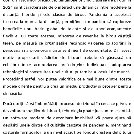
Conform studiilor predictive, tendințele privind clădirile de birouri în
2024 sunt caracterizate de o interacțiune dinamică între modelele la
distanță, hibride și cele clasice de birou. Pandemia a accelerat
trecerea la munca la distanță, permițând companiilor să exploreze
beneficiile unui bazin global de talente și ale unor aranjamente
flexibile. Cu toate acestea, mișcarea de revenire la birou câștigă
teren, pe măsură ce organizațiile recunosc valoarea colaborării în
persoană și a promovării unui sentiment de comunitate. Din acest
motiv, proprietarii clădirilor de birouri trebuie să găsească un
echilibru între acomodarea preferințelor individuale, adoptarea
tehnologiei și construirea unei culturi puternice a locului de muncă.
Procedând astfel, vor putea valorifica cele mai bune dintre aceste
modele diferite pentru a crea un mediu productiv și prosper pentru
chiriașii lor.
Dacă doriți să vă îmbunătățiți procesul decizional în ceea ce privește
dezvoltarea spațiilor de birouri, tehnologia poate juca un rol esențial.
Un software modern de dezvoltare imobiliară vă poate ajuta să
depășiți unele dintre dificultățile cauzate de pandemie, menținând
costurile furnizorilor la un nivel scăzut pe fondul creșterii deficitului