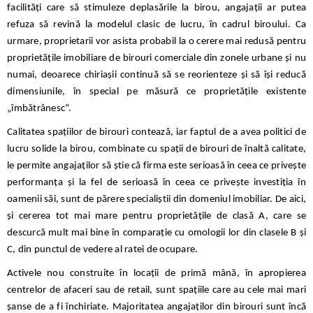
facilități care să stimuleze deplasările la birou, angajații ar putea
refuza să revină la modelul clasic de lucru, în cadrul biroului. Ca
urmare, proprietarii vor asista probabil la o cerere mai redusă pentru
proprietățile imobiliare de birouri comerciale din zonele urbane și nu
numai, deoarece chiriașii continuă să se reorienteze și să își reducă
dimensiunile, în special pe măsură ce proprietățile existente
„îmbătrânesc”.
Calitatea spațiilor de birouri contează, iar faptul de a avea politici de
lucru solide la birou, combinate cu spații de birouri de înaltă calitate,
le permite angajaților să știe că firma este serioasă în ceea ce privește
performanța și la fel de serioasă în ceea ce privește investiția în
oamenii săi, sunt de părere specialiștii din domeniul imobiliar. De aici,
și cererea tot mai mare pentru proprietățile de clasă A, care se
descurcă mult mai bine în comparație cu omologii lor din clasele B și
C, din punctul de vedere al ratei de ocupare.
Activele nou construite în locații de primă mână, în apropierea
centrelor de afaceri sau de retail, sunt spațiile care au cele mai mari
șanse de a fi închiriate. Majoritatea angajaților din birouri sunt încă