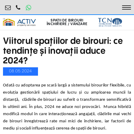
birouri@activpropertyservices.ro
0724.584.442
To
SPAȚII DE BIROURI
ÎNCHIRIERE / VÂNZARE
Viitorul spațiilor de birouri: ce
tendințe și inovații aduce
2024?
08.05.2024
Odată cu adoptarea pe scară largă a sistemului birourilor flexibile, cu
evoluția gestionării spațiului de lucru și cu amploarea muncii la
distanță, clădirile de birouri au suferit o transformare semnificativă
în ultimii ani. În plus, 2024 ne aduce noi provocări. Munca hibridă
modifică modul în care interacționează angajații, clădirile mai vechi
de birouri înregistrează rate mai mici de închiriere, iar factorii de
mediu și sociali influențează cererea de spații de birouri.