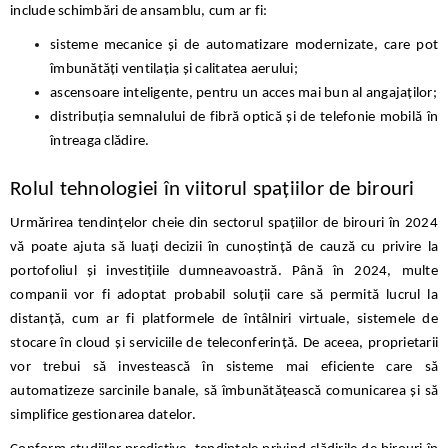
include schimbări de ansamblu, cum ar fi:
sisteme mecanice și de automatizare modernizate, care pot
îmbunătăți ventilația și calitatea aerului;
ascensoare inteligente, pentru un acces mai bun al angajaților;
distribuția semnalului de fibră optică și de telefonie mobilă în
întreaga clădire.
Rolul tehnologiei în viitorul spațiilor de birouri
Urmărirea tendințelor cheie din sectorul spațiilor de birouri în 2024
vă poate ajuta să luați decizii în cunoștință de cauză cu privire la
portofoliul și investițiile dumneavoastră. Până în 2024, multe
companii vor fi adoptat probabil soluții care să permită lucrul la
distanță, cum ar fi platformele de întâlniri virtuale, sistemele de
stocare în cloud și serviciile de teleconferință. De aceea, proprietarii
vor trebui să investească în sisteme mai eficiente care să
automatizeze sarcinile banale, să îmbunătățească comunicarea și să
simplifice gestionarea datelor.