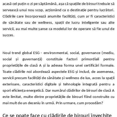
acasă cel puțin o zi pe săptămână, așa că spațiile de birouri trebuie să
servească unui nou scop, acționând ca o destinație pentru lucrători.
Clădirile care încorporează anumite facilități, cum ar fi caracteristici
de sănătate sau de wellness, spații de lucru inteligente sau alte
servicii, au mai multe șanse ca modelul lor de operare să fie unul de
succes.
Noul trend global ESG - environmental, social, governance (mediu,
social și guvernanță) constituie factori primordiali pentru
proprietățile de clasă A și ia adesea forma unei certificări formale.
Toate clădirile noi abordează aspectele ESG și includ, de asemenea,
servicii precum facilități de sănătate și wellness de lux, acces la spații
exterioare, caracteristici digitale și tehnologie integrată pentru a
spori eficiența energetică. Dar numărul clădirilor de birouri de clasă A
este limitat, multe dintre proprietățile de birouri fiind construite cu
mai mult de un deceniu în urmă. Prin urmare, cum procedăm?
Ce se poate face cu clădirile de birouri învechite