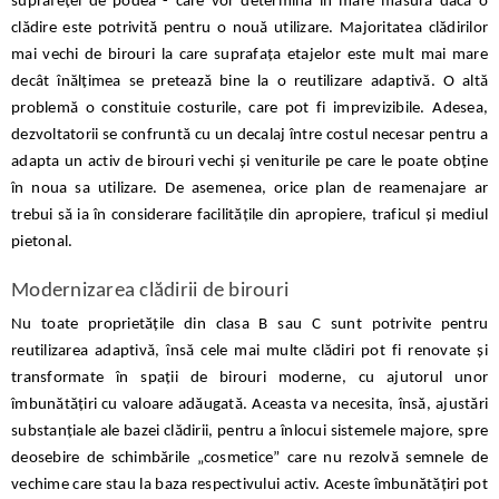
suprafeței de podea - care vor determina în mare măsură dacă o
clădire este potrivită pentru o nouă utilizare. Majoritatea clădirilor
mai vechi de birouri la care suprafața etajelor este mult mai mare
decât înălțimea se pretează bine la o reutilizare adaptivă. O altă
problemă o constituie costurile, care pot fi imprevizibile. Adesea,
dezvoltatorii se confruntă cu un decalaj între costul necesar pentru a
adapta un activ de birouri vechi și veniturile pe care le poate obține
în noua sa utilizare. De asemenea, orice plan de reamenajare ar
trebui să ia în considerare facilitățile din apropiere, traficul și mediul
pietonal.
Modernizarea clădirii de birouri
Nu toate proprietățile din clasa B sau C sunt potrivite pentru
reutilizarea adaptivă, însă cele mai multe clădiri pot fi renovate și
transformate în spații de birouri moderne, cu ajutorul unor
îmbunătățiri cu valoare adăugată. Aceasta va necesita, însă, ajustări
substanțiale ale bazei clădirii, pentru a înlocui sistemele majore, spre
deosebire de schimbările „cosmetice” care nu rezolvă semnele de
vechime care stau la baza respectivului activ. Aceste îmbunătățiri pot