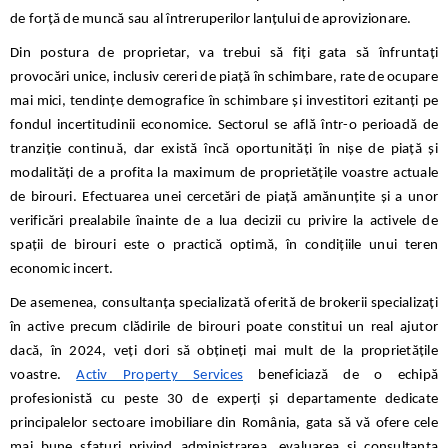
de forță de muncă sau al întreruperilor lanțului de aprovizionare.
Din postura de proprietar, va trebui să fiți gata să înfruntați
provocări unice, inclusiv cereri de piață în schimbare, rate de ocupare
mai mici, tendințe demografice în schimbare și investitori ezitanți pe
fondul incertitudinii economice. Sectorul se află într-o perioadă de
tranziție continuă, dar există încă oportunități în nișe de piață și
modalități de a profita la maximum de proprietățile voastre actuale
de birouri. Efectuarea unei cercetări de piață amănunțite și a unor
verificări prealabile înainte de a lua decizii cu privire la activele de
spații de birouri este o practică optimă, în condițiile unui teren
economic incert.
De asemenea, consultanța specializată oferită de brokerii specializați
în active precum clădirile de birouri poate constitui un real ajutor
dacă, în 2024, veți dori să obțineți mai mult de la proprietățile
voastre.
Activ Property Services
beneficiază de o echipă
profesionistă cu peste 30 de experți și departamente dedicate
principalelor sectoare imobiliare din România, gata să vă ofere cele
mai bune sfaturi privind administrarea, evaluarea și consultanța