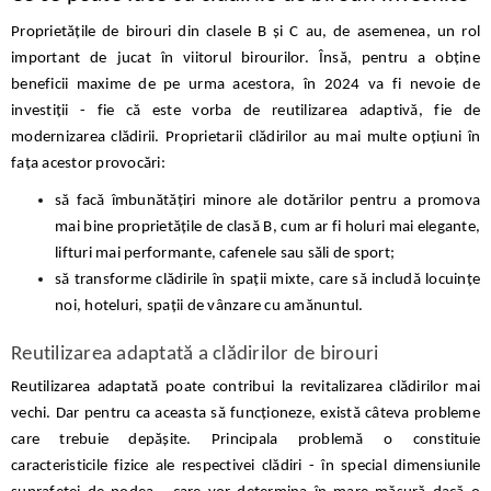
Proprietățile de birouri din clasele B și C au, de asemenea, un rol
important de jucat în viitorul birourilor. Însă, pentru a obține
beneficii maxime de pe urma acestora, în 2024 va fi nevoie de
investiții - fie că este vorba de reutilizarea adaptivă, fie de
modernizarea clădirii. Proprietarii clădirilor au mai multe opțiuni în
fața acestor provocări:
să facă îmbunătățiri minore ale dotărilor pentru a promova
mai bine proprietățile de clasă B, cum ar fi holuri mai elegante,
lifturi mai performante, cafenele sau săli de sport;
să transforme clădirile în spații mixte, care să includă locuințe
noi, hoteluri, spații de vânzare cu amănuntul.
Reutilizarea adaptată a clădirilor de birouri
Reutilizarea adaptată poate contribui la revitalizarea clădirilor mai
vechi. Dar pentru ca aceasta să funcționeze, există câteva probleme
care trebuie depășite. Principala problemă o constituie
caracteristicile fizice ale respectivei clădiri - în special dimensiunile