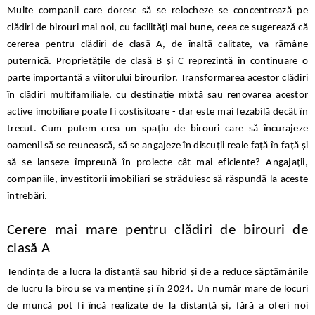
Multe companii care doresc să se relocheze se concentrează pe
clădiri de birouri mai noi, cu facilități mai bune, ceea ce sugerează că
cererea pentru clădiri de clasă A, de înaltă calitate, va rămâne
puternică. Proprietățile de clasă B și C reprezintă în continuare o
parte importantă a viitorului birourilor. Transformarea acestor clădiri
în clădiri multifamiliale, cu destinație mixtă sau renovarea acestor
active imobiliare poate fi costisitoare - dar este mai fezabilă decât în
trecut. Cum putem crea un spațiu de birouri care să încurajeze
oamenii să se reunească, să se angajeze în discuții reale față în față și
să se lanseze împreună în proiecte cât mai eficiente? Angajații,
companiile, investitorii imobiliari se străduiesc să răspundă la aceste
întrebări.
Cerere mai mare pentru clădiri de birouri de
clasă A
Tendința de a lucra la distanță sau hibrid și de a reduce săptămânile
de lucru la birou se va menține și în 2024. Un număr mare de locuri
de muncă pot fi încă realizate de la distanță și, fără a oferi noi