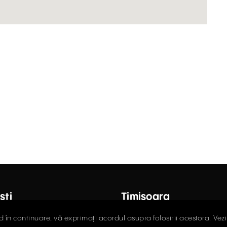
ști
Timișoara
octor Carol Davila, Nr. 34, Et. 4,
Fructus Plaza, Str. Gheorgh
d în continuare, vă exprimați acordul asupra folosirii acestora. Vez
r 5
Nr. 24, Et. 5