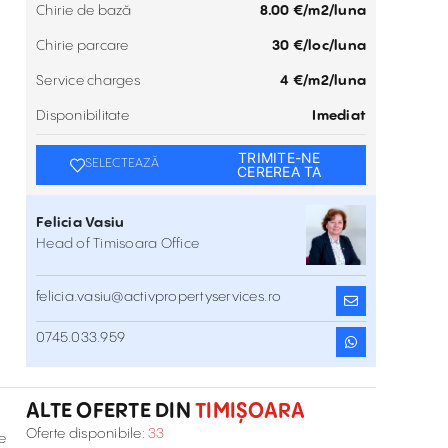
Chirie de bază
8.00 €/m2/luna
Chirie parcare
30 €/loc/luna
Service charges
4 €/m2/luna
Disponibilitate
Imediat
TRIMITE-NE
SELECTEAZĂ
CEREREA TA
Felicia Vasiu
Head of Timisoara Office
felicia.vasiu@activpropertyservices.ro
Asirom Center
0745.033.959
Piața Consiliul Europei 1 , Timișoara
Inchiriere
ALTE OFERTE DIN
TIMIȘOARA
Închiriere spații de birouri în Fructus
Oferte disponibile:
33
e
Plaza
Str. Gh. Lazăr 24 , Timișoara