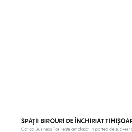
SPAȚII BIROURI DE ÎNCHIRIAT TIMIȘO
Optica Business Park este amplasat în partea de sud-est a