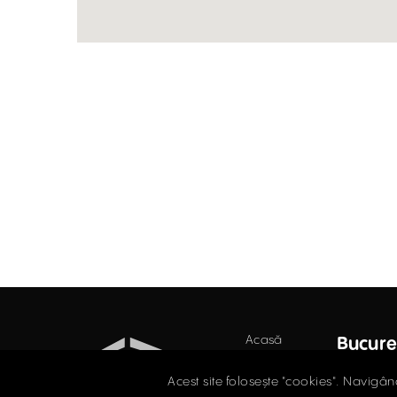
Acasă
Bucure
Birouri
Str. D
Acest site folosește "cookies". Navigân
Secto
Retail