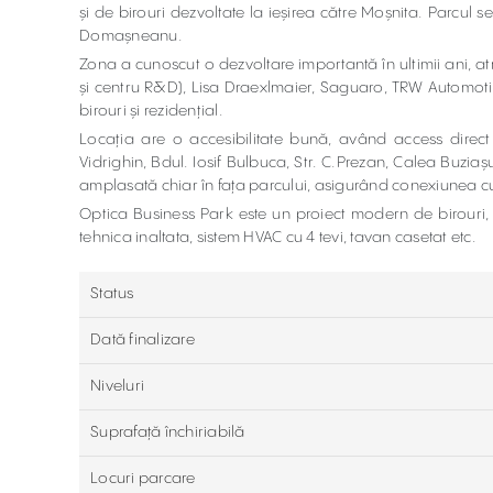
și de birouri dezvoltate la ieșirea către Moșnita. Parcul
Domașneanu.
Zona a cunoscut o dezvoltare importantă în ultimii ani, a
și centru R&D), Lisa Draexlmaier, Saguaro, TRW Automotive
birouri și rezidențial.
Locația are o accesibilitate bună, având access direct
Vidrighin, Bdul. Iosif Bulbuca, Str. C.Prezan, Calea Buziașu
amplasată chiar în fața parcului, asigurând conexiunea cu 
Optica Business Park este un proiect modern de birouri, 
tehnica inaltata, sistem HVAC cu 4 tevi, tavan casetat etc.
Status
Dată finalizare
Niveluri
Suprafață închiriabilă
Locuri parcare