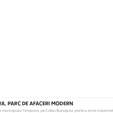
ARA, PARC DE AFACERI MODERN
 municipiului Timișoara, pe Calea Buziașului, parte a zonei industrial