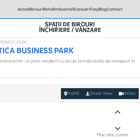
Acasă
Birouri
Retail
Industrial
Evaluări
Faq
Blog
Contact
SPAȚII DE BIROURI
ÎNCHIRIERE / VÂNZARE
 BUSINESS PARK
OPTICA BUSINESS PARK
Timisoara într-un parc modern cu acces la mijloacele de transport în
Hartă
Street View
Video
Plan etaj curent :