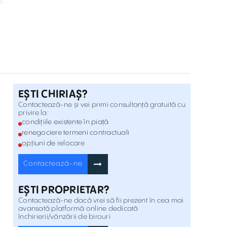
Închiriere birouri în Ghiroda - Calea
Lugojului
Strada Căprioarei 1, Ghiroda , Timișoara
Inchiriere
Birouri de închiriat în clădirea DC New
Mode Timișoara
Piața Iuliu Maniu , Timișoara
Inchiriere
EȘTI CHIRIAȘ?
Spatii de birouri de inchiriat in Crisma
Contactează-ne și vei primi consultanță gratuită cu
privire la:
Offices
Bd. 16 Decembrie 1989, 25 , Timișoara
Inchiriere
condițiile existente în piață
renegociere termeni contractuali
opțiuni de relocare
Birouri de inchiriat in Diaconu Coresi Nr.
21
Str. Diaconu Coresi 21 , Timișoara
Inchiriere
Contactează-ne
EȘTI PROPRIETAR?
Birouri de inchiriat in Hanover Office
Building
Contactează-ne dacă vrei să fii prezent în cea mai
Bulevardul Cetatii 5 , Timișoara
Inchiriere
avansată platformă online dedicată
închirierii/vânzării de birouri