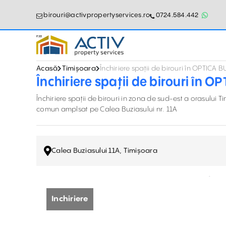
birouri@activpropertyservices.ro
0724.584.442
Acasă
Timișoara
Închiriere spații de birouri în OPTICA
Închiriere spații de birouri în 
Închiriere spații de birouri in zona de sud-est a orasului 
comun amplsat pe Calea Buziasului nr. 11A
Calea Buziasului 11A, Timișoara
Inchiriere