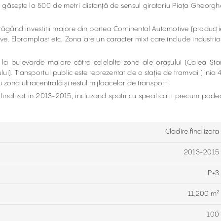
 se găsește la 500 de metri distanță de sensul giratoriu Piața Gheorgh
trăgând investiții majore din partea Continental Automotive (producți
, Elbromplast etc. Zona are un caracter mixt care include industrial
 la bulevarde majore către celelalte zone ale orașului (Calea Sta
lui). Transportul public este reprezentat de o stație de tramvai (linia 4
zona ultracentrală și restul mijloacelor de transport.
finalizat in 2013-2015, incluzand spatii cu specificatii precum pode
Cladire finalizata
2013-2015
P+3
11,200 m²
100