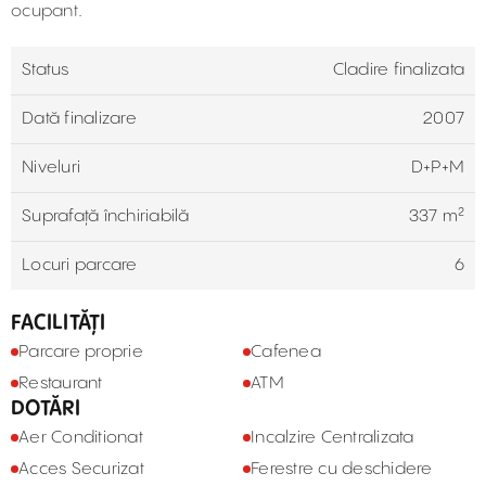
ocupant.
Status
Cladire finalizata
Dată finalizare
2007
Niveluri
D+P+M
Suprafață închiriabilă
337 m²
Locuri parcare
6
FACILITĂȚI
Parcare proprie
Cafenea
Restaurant
ATM
DOTĂRI
Aer Conditionat
Incalzire Centralizata
Acces Securizat
Ferestre cu deschidere