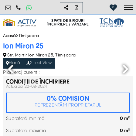
birouri@activpropertyservices.ro
0724.584.442
0
To
SPAȚII DE BIROURI
ÎNCHIRIERE / VÂNZARE
Acasă
Timișoara
Ion Miron 25
Str. Martir Ion Miron 25, Timișoara
Hartă
Street View
Plan etaj curent :
CONDIȚII DE ÎNCHIRIERE
Actualizat 20-08-2024
0% COMISION
REPREZENTĂM PROPRIETARUL
Suprafață minimă
0 m²
Suprafață maximă
0 m²