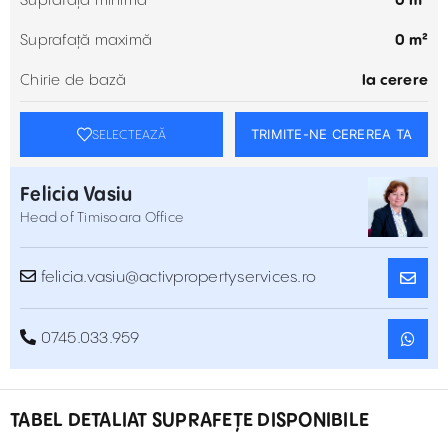
Suprafață minimă
0 m²
Suprafață maximă
0 m²
Chirie de bază
la cerere
TRIMITE-NE CEREREA TA
SELECTEAZĂ
Felicia Vasiu
Head of Timisoara Office
felicia.vasiu@activpropertyservices.ro
0745.033.959
TABEL DETALIAT SUPRAFEȚE DISPONIBILE