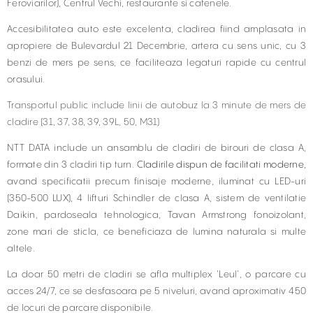
Feroviarilor), Centrul Vechi, restaurante si cafenele.
Accesibilitatea auto este excelenta, cladirea fiind amplasata in
apropiere de Bulevardul 21 Decembrie, artera cu sens unic, cu 3
benzi de mers pe sens, ce faciliteaza legaturi rapide cu centrul
orasului.
Transportul public include linii de autobuz la 3 minute de mers de
cladire (31, 37, 38, 39, 39L, 50, M31)
NTT DATA include un ansamblu de cladiri de birouri de clasa A,
formate din 3 cladiri tip turn.
Cladirile dispun de facilitati moderne,
avand specificatii precum finisaje moderne, iluminat cu LED-uri
(350-500 LUX), 4 lifturi Schindler de clasa A, sistem de ventilatie
Daikin, pardoseala tehnologica, Tavan Armstrong fonoizolant,
zone mari de sticla, ce beneficiaza de lumina naturala si multe
altele.
La doar 50 metri de cladiri se afla multiplex ‘Leul’, o parcare cu
acces 24/7, ce se desfasoara pe 5 niveluri, avand aproximativ 450
de locuri de parcare disponibile.