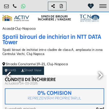
birouri@activpropertyservices.ro
0724.584.442
0
To
SPAȚII DE BIROURI
ÎNCHIRIERE / VÂNZARE
Acasă
Cluj-Napoca
Spatii birouri de inchiriat in NTT DATA
Tower
Spatii birouri de inchiriat intr-o cladire de clasa A, amplasata in zona
Centrului Vechi, Cluj-Napoca
Strada Constantei 19-21, Cluj-Napoca
Hartă
Street View
CONDIȚII DE ÎNCHIRIERE
Actualizat 04-03-2025
0% COMISION
REPREZENTĂM PROPRIETARUL