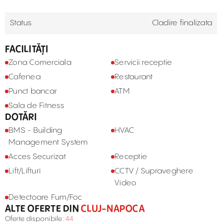
Status
Cladire finalizata
FACILITĂȚI
Zona Comerciala
Servicii receptie
Cafenea
Restaurant
Punct bancar
ATM
Sala de Fitness
DOTĂRI
BMS - Building
HVAC
Management System
Acces Securizat
Receptie
Lift/Lifturi
CCTV / Supraveghere
Video
Detectoare Fum/Foc
ALTE OFERTE DIN
CLUJ-NAPOCA
Oferte disponibile:
44