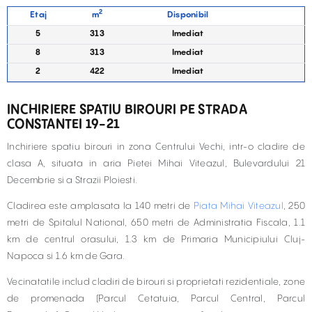
2
Etaj
m
Disponibil
5
313
Imediat
8
313
Imediat
2
422
Imediat
INCHIRIERE SPATIU BIROURI PE STRADA
CONSTANTEI 19-21
Inchiriere spatiu birouri in zona Centrului Vechi, intr-o cladire de
clasa A, situata in aria Pietei Mihai Viteazul, Bulevardului 21
Decembrie si a Strazii Ploiesti.
Cladirea este amplasata la 140 metri de
Piata Mihai Viteazul
, 250
metri de Spitalul National, 650 metri de Administratia Fiscala, 1.1
km de centrul orasului, 1.3 km de Primaria Municipiului Cluj-
Napoca si 1.6 km de Gara.
Vecinatatile includ cladiri de birouri si proprietati rezidentiale, zone
de promenada (Parcul Cetatuia, Parcul Central, Parcul