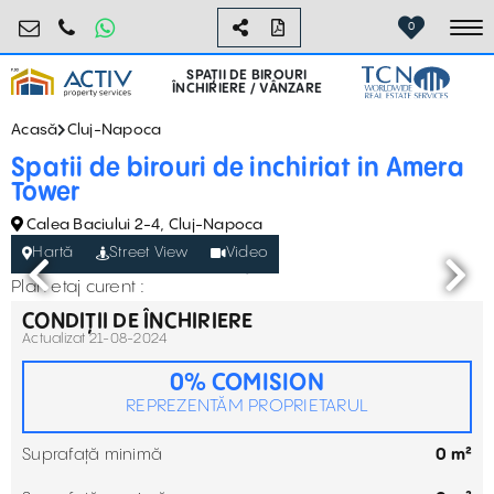
birouri@activpropertyservices.ro
0724.584.442
0
To
SPAȚII DE BIROURI
ÎNCHIRIERE / VÂNZARE
Acasă
Cluj-Napoca
Spatii de birouri de inchiriat in Amera
Tower
Calea Baciului 2-4, Cluj-Napoca
Hartă
Street View
Video
Plan etaj curent :
CONDIȚII DE ÎNCHIRIERE
Actualizat 21-08-2024
0% COMISION
REPREZENTĂM PROPRIETARUL
Suprafață minimă
0 m²