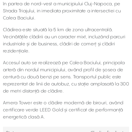
în partea de nord-vest a municipiului Cluj-Napoca, pe
Strada Triajului, in imediata proximitate a intersectiei cu
Calea Baciului.
Clădirea este situată la 5 km de zona ultracentrală.
Vecinătățile clădirii au un caracter mixt, incluzând parcuri
industriale și de business, clădiri de comerț și clădiri
rezidențiale.
Accesul auto se realizează pe Calea Baciului, principala
arteră din nordul municipiului, având profil de șosea de
centură cu două benzi pe sens. Transportul public este
reprezentat de linii de autobuz, cu stație amplasată la 300
de metri distanță de clădire.
Amera Tower este o clădire modernă de birouri, având
certificare verde LEED Gold și certificat de performanță
energetică clasă A.