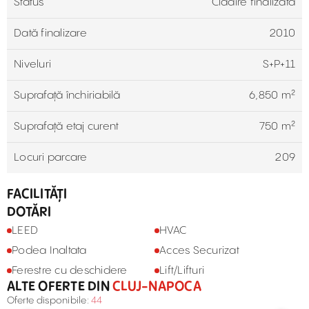
Status
Cladire finalizata
Dată finalizare
2010
Niveluri
S+P+11
Suprafață închiriabilă
6,850 m²
Suprafață etaj curent
750 m²
Locuri parcare
209
FACILITĂȚI
DOTĂRI
LEED
HVAC
Podea Inaltata
Acces Securizat
Ferestre cu deschidere
Lift/Lifturi
ALTE OFERTE DIN
CLUJ-NAPOCA
Oferte disponibile:
44