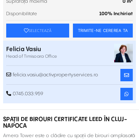
Suprafață maximă
0 m²
Disponibilitate
100% Inchiriat
TRIMITE-NE CEREREA TA
SELECTEAZĂ
Felicia Vasiu
Head of Timisoara Office
felicia.vasiu@activpropertyservices.ro
0745.033.959
SPAȚII DE BIROURI CERTIFICATE LEED ÎN CLUJ-
NAPOCA
Amera Tower este o clădire cu spații de birouri amplasată