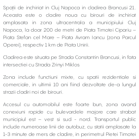
Spații de inchiriat in Cluj Napoca in cladirea Brancusi 21.
Aceasta este o cladire noua cu birouri de inchiriat
amplasata in zona ultracentrala a municipiului Cluj
Napoca, la doar 200 de metri de Piata Timotei Cipariu –
Piata Stefan cel Mare – Piata Avram Iancu (zona Parcul
Operei), respectiv 1 km de Piata Unirii.
Cladirea este situata pe Strada Constantin Brancusi, in fata
intersectiei cu Strada Zrinyi Miklos
Zona include functiuni mixte, cu spatii rezidentiale si
comerciale, in ultimii 10 ani fiind dezvoltate de-a lungul
strazii cladiri noi de birouri.
Accesul cu automobilul este foarte bun, zona avand
conexiuni rapide cu bulevardele majore care strabat
municipiul est – vest si sud - nord. Transportul public
include numeroase linii de autobuz, cu statii amplasate la
1-3 minute de mers de cladire, in perimetrul Pietei Timotei