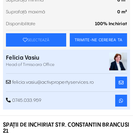
Suprafață minimă
0 m²
Suprafață maximă
0 m²
Disponibilitate
100% Inchiriat
TRIMITE-NE CEREREA TA
SELECTEAZĂ
Felicia Vasiu
Head of Timisoara Office
felicia.vasiu@activpropertyservices.ro
0745.033.959
SPAȚII DE INCHIRIAT STR. CONSTANTIN BRANCUSI
21