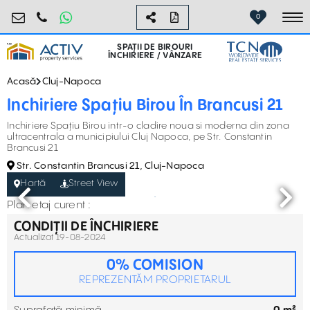
birouri@activpropertyservices.ro
0724.584.442
0
To
SPAȚII DE BIROURI
ÎNCHIRIERE / VÂNZARE
Acasă
Cluj-Napoca
Inchiriere Spațiu Birou În Brancusi 21
Inchiriere Spațiu Birou intr-o cladire noua si moderna din zona
ultracentrala a municipiului Cluj Napoca, pe Str. Constantin
Brancusi 21
Str. Constantin Brancusi 21, Cluj-Napoca
Hartă
Street View
Plan etaj curent :
CONDIȚII DE ÎNCHIRIERE
Actualizat 19-08-2024
0% COMISION
REPREZENTĂM PROPRIETARUL