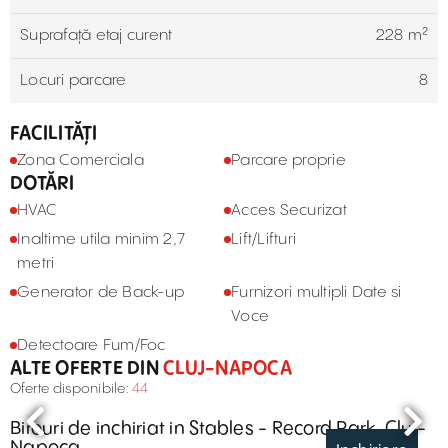
Suprafață etaj curent
228 m²
Locuri parcare
8
FACILITĂȚI
Zona Comerciala
Parcare proprie
DOTĂRI
HVAC
Acces Securizat
Inaltime utila minim 2,7
Lift/Lifturi
metri
Generator de Back-up
Furnizori multipli Date si
Voce
Detectoare Fum/Foc
ALTE OFERTE DIN
CLUJ-NAPOCA
Oferte disponibile:
44
Birouri de inchiriat in Stables - Record Park, Cluj-
Napoca