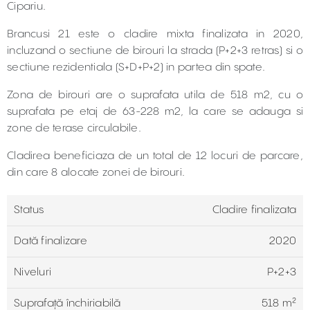
Cipariu.
Brancusi 21 este o cladire mixta finalizata in 2020,
incluzand o sectiune de birouri la strada (P+2+3 retras) si o
sectiune rezidentiala (S+D+P+2) in partea din spate.
Zona de birouri are o suprafata utila de 518 m2, cu o
suprafata pe etaj de 63-228 m2, la care se adauga si
zone de terase circulabile.
Cladirea beneficiaza de un total de 12 locuri de parcare,
din care 8 alocate zonei de birouri.
Status
Cladire finalizata
Dată finalizare
2020
Niveluri
P+2+3
Suprafață închiriabilă
518 m²