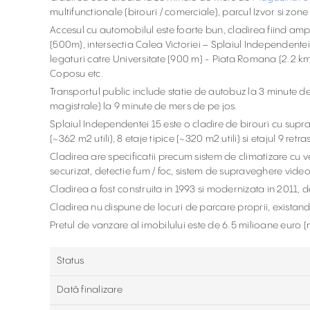
multifunctionale (birouri / comerciale), parcul Izvor si zon
Accesul cu automobilul este foarte bun, cladirea fiind amp
(500m), intersectia Calea Victoriei – Splaiul Independentei
legaturi catre Universitate (900 m) - Piata Romana (2.2 km) 
Coposu etc.
Transportul public include statie de autobuz la 3 minute de 
magistrale) la 9 minute de mers de pe jos.
Splaiul Independentei 15 este o cladire de birouri cu supra
(~362 m2 utili), 8 etaje tipice (~320 m2 utili) si etajul 9 retra
Cladirea are specificatii precum sistem de climatizare cu 
securizat, detectie fum / foc, sistem de supraveghere video, l
Cladirea a fost construita in 1993 si modernizata in 2011,
Cladirea nu dispune de locuri de parcare proprii, existand 
Pretul de vanzare al imobilului este de 6.5 milioane euro (
Status
Dată finalizare