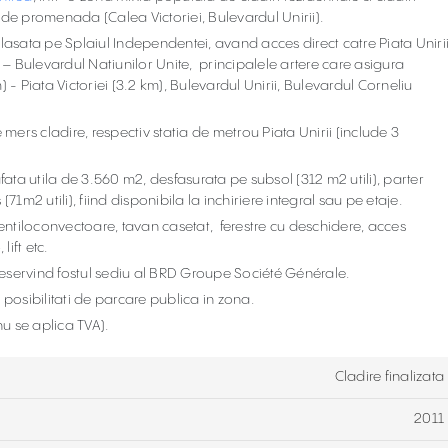
e de promenada (Calea Victoriei, Bulevardul Unirii).
lasata pe Splaiul Independentei, avand acces direct catre Piata Uniri
 – Bulevardul Natiunilor Unite, principalele artere care asigura
- Piata Victoriei (3.2 km), Bulevardul Unirii, Bulevardul Corneliu
mers cladire, respectiv statia de metrou Piata Unirii (include 3
fata utila de 3.560 m2, desfasurata pe subsol (312 m2 utili), parter
s (71m2 utili), fiind disponibila la inchiriere integral sau pe etaje.
ventiloconvectoare, tavan casetat, ferestre cu deschidere, acces
ift etc.
 deservind fostul sediu al BRD Groupe Société Générale.
posibilitati de parcare publica in zona.
nu se aplica TVA).
Cladire finalizata
2011