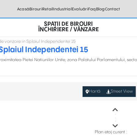
Acasă
Birouri
Retail
Industrial
Evaluări
Faq
Blog
Contact
SPAȚII DE BIROURI
ÎNCHIRIERE / VÂNZARE
 de vanzare in Splaiul Independentei 15
 Splaiul Independentei 15
oximitatea Pietei Natiunilor Unite, zona Palatului Parlamentului, secto
Hartă
Street View
Plan etaj curent :