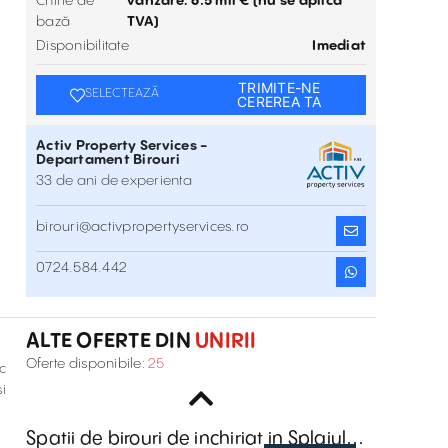
Chirie de
vanzare: 6.5 mil € (nu se aplica
bază
TVA)
Disponibilitate
Imediat
TRIMITE-NE
SELECTEAZĂ
CEREREA TA
Activ Property Services -
Departament Birouri
33 de ani de experienta
birouri@activpropertyservices.ro
Birouri de închiriat în BECTRO CENTER
0724.584.442
Sfanta Vineri 29 , Unirii , București
Inchiriere
ALTE OFERTE DIN
UNIRII
Spatii birouri de inchiriat in Casa Mosilor
Oferte disponibile:
25
c
Calea Mosilor 51 , Unirii , București
Inchiriere
i
Spatii de birouri de inchiriat in Splaiul