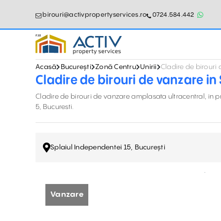
birouri@activpropertyservices.ro
0724.584.442
Acasă
București
Zonă Centru
Unirii
Cladire de birouri
Cladire de birouri de vanzare in
Cladire de birouri de vanzare amplasata ultracentral, in pr
5, Bucuresti.
Splaiul Independentei 15, București
Vanzare