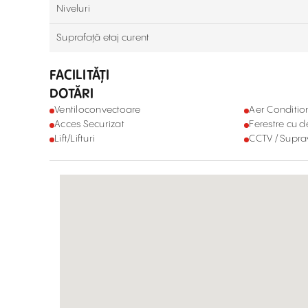
Niveluri
Suprafață etaj curent
FACILITĂȚI
DOTĂRI
Ventiloconvectoare
Aer Conditio
Acces Securizat
Ferestre cu 
Lift/Lifturi
CCTV / Supr