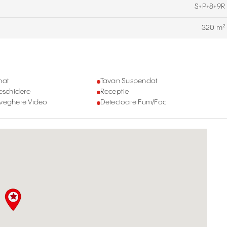
S+P+8+9R
320 m²
nat
Tavan Suspendat
deschidere
Receptie
aveghere Video
Detectoare Fum/Foc