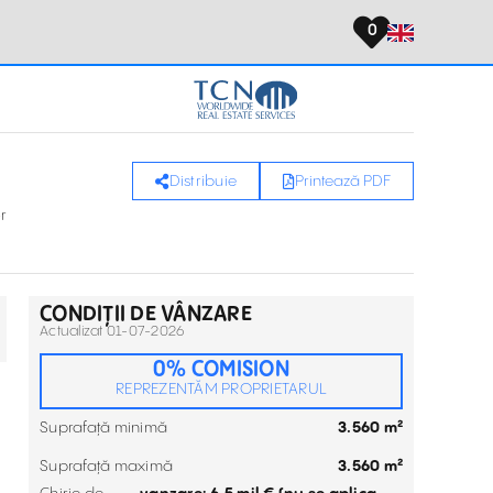
0
Distribuie
Printează PDF
r
CONDIȚII DE VÂNZARE
Actualizat 01-07-2026
0% COMISION
REPREZENTĂM PROPRIETARUL
Suprafață minimă
3.560 m²
Suprafață maximă
3.560 m²