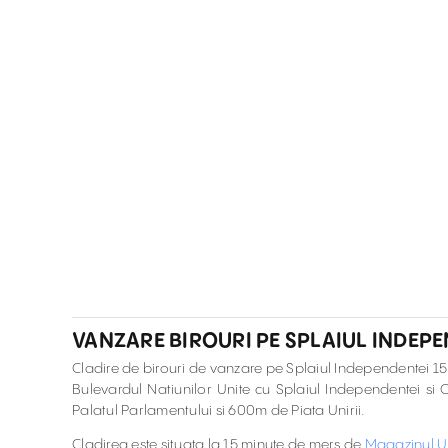
VANZARE BIROURI PE SPLAIUL INDEPE
Cladire de birouri de vanzare pe Splaiul Independentei 15,
Bulevardul Natiunilor Unite cu Splaiul Independentei si C
Palatul Parlamentului si 600m de Piata Unirii.
Cladirea este situata la 15 minute de mers de
Magazinul U