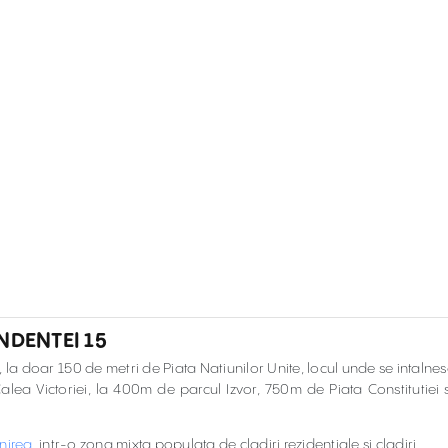
NDENTEI 15
 la doar 150 de metri de Piata Natiunilor Unite, locul unde se intalnes
alea Victoriei, la 400m de parcul Izvor, 750m de Piata Constitutiei s
nirea
, intr-o zona mixta populata de cladiri rezidentiale si cladiri