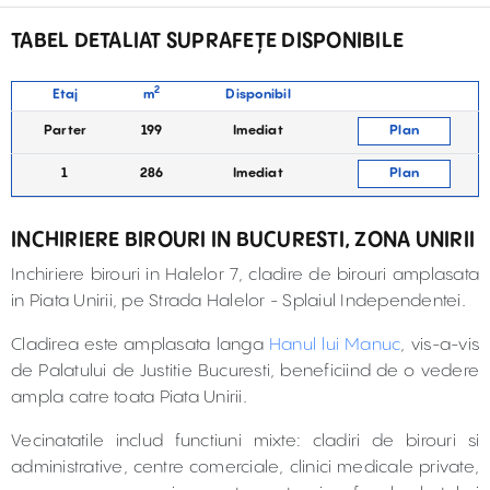
TABEL DETALIAT SUPRAFEȚE DISPONIBILE
2
Etaj
m
Disponibil
Parter
199
Imediat
Plan
1
286
Imediat
Plan
INCHIRIERE BIROURI IN BUCURESTI, ZONA UNIRII
Inchiriere birouri in Halelor 7, cladire de birouri amplasata
in Piata Unirii, pe Strada Halelor - Splaiul Independentei.
Cladirea este amplasata langa
Hanul lui Manuc
, vis-a-vis
de Palatului de Justitie Bucuresti, beneficiind de o vedere
ampla catre toata Piata Unirii.
Vecinatatile includ functiuni mixte: cladiri de birouri si
administrative, centre comerciale, clinici medicale private,