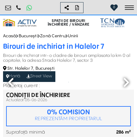
birouri@activpropertyservices.ro
0724.584.442
0
To
SPAȚII DE BIROURI
ÎNCHIRIERE / VÂNZARE
Acasă
București
Zonă Centru
Unirii
Birouri de inchiriat in Halelor 7
Birouri de inchiriat intr-o cladire de birouri amplasata la km 0 al
capitalei, la adresa Strada Halelor 7, sector 3
Str. Halelor 7, București
Hartă
Street View
Plan etaj curent :
CONDIȚII DE ÎNCHIRIERE
Actualizat 05-06-2026
0% COMISION
REPREZENTĂM PROPRIETARUL
Suprafață minimă
286 m²