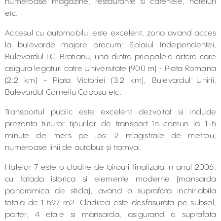
numeroase magazine, restaurante si cafenele, hoteluri
etc.
Accesul cu automobilul este excelent, zona avand acces
la bulevarde majore precum: Splaiul Independentei,
Bulevardul I.C. Bratianu, una dintre pricipalele artere care
asigura legaturi catre Universitate (900 m) - Piata Romana
(2.2 km) - Piata Victoriei (3.2 km), Bulevardul Unirii,
Bulevardul Corneliu Coposu etc.
Transportul public este excelent dezvoltat si include
prezenta tuturor tipurilor de transport în comun la 1-5
minute de mers pe jos: 2 magistrale de metrou,
numeroase linii de autobuz şi tramvai.
Halelor 7 este o cladire de birouri finalizata in anul 2006,
cu fatada istorica si elemente moderne (mansarda
panoramica de sticla), avand o suprafata inchiriabila
totala de 1.597 m2. Cladirea este desfasurata pe subsol,
parter, 4 etaje si mansarda, asigurand o suprafata