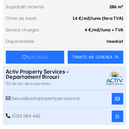
Suprafață maximă
286 m²
Chirie de bază
14 €/m2/luna (fara TVA)
Service charges
4 €/m2/luna + TVA
Disponibilitate
Imediat
TRIMITE-NE CEREREA TA
SELECTEAZĂ
Activ Property Services -
Departament Birouri
33 de ani de experienta
birouri@activpropertyservices.ro
0724.584.442