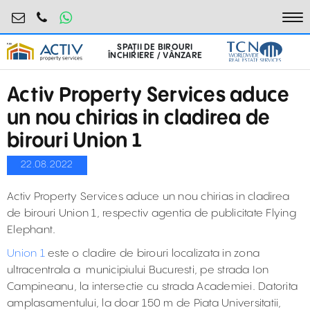
birouri@activpropertyservices.ro
0724.584.442
To
SPAȚII DE BIROURI
ÎNCHIRIERE / VÂNZARE
Activ Property Services aduce
un nou chirias in cladirea de
birouri Union 1
22.08.2022
Activ Property Services aduce un nou chirias in cladirea
de birouri Union 1, respectiv agentia de publicitate Flying
Elephant.
Union 1
este o cladire de birouri localizata in zona
ultracentrala a municipiului Bucuresti, pe strada Ion
Campineanu, la intersectie cu strada Academiei. Datorita
amplasamentului, la doar 150 m de Piata Universitatii,