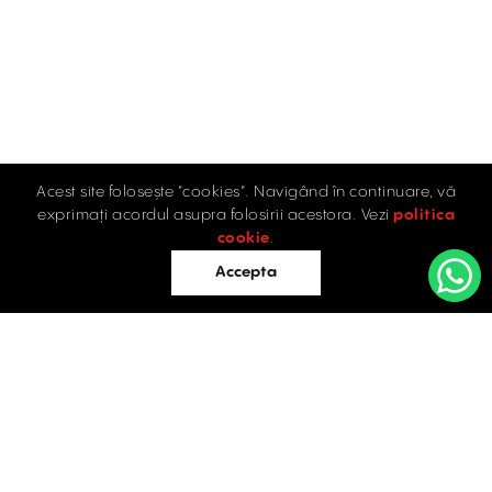
Acest site folosește "cookies". Navigând în continuare, vă
exprimați acordul asupra folosirii acestora. Vezi
politica
cookie
.
Accepta
Acasă
Birouri