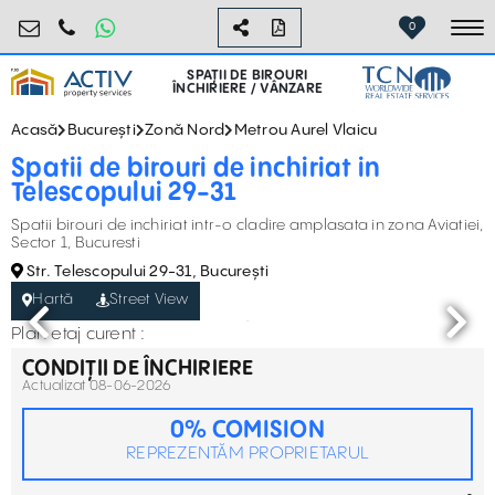
birouri@activpropertyservices.ro
0724.584.442
0
To
SPAȚII DE BIROURI
ÎNCHIRIERE / VÂNZARE
Acasă
București
Zonă Nord
Metrou Aurel Vlaicu
Spatii de birouri de inchiriat in
Telescopului 29-31
Spatii birouri de inchiriat intr-o cladire amplasata in zona Aviatiei,
Sector 1, Bucuresti
Str. Telescopului 29-31, București
Hartă
Street View
Plan etaj curent :
CONDIȚII DE ÎNCHIRIERE
Actualizat 08-06-2026
0% COMISION
REPREZENTĂM PROPRIETARUL