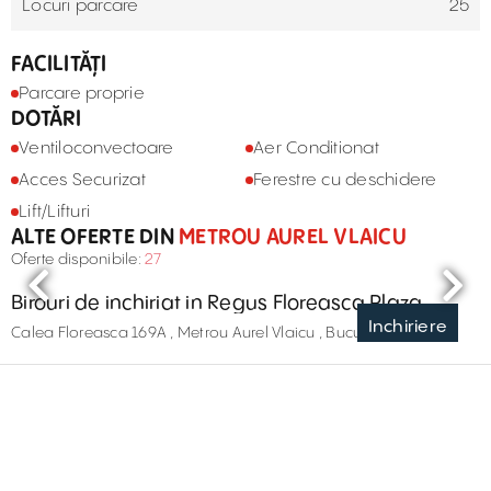
Locuri parcare
25
FACILITĂȚI
Parcare proprie
DOTĂRI
Ventiloconvectoare
Aer Conditionat
Acces Securizat
Ferestre cu deschidere
Lift/Lifturi
ALTE OFERTE DIN
METROU AUREL VLAICU
Oferte disponibile:
27
Birouri de inchiriat in Regus Floreasca Plaza
Inchiriere
Calea Floreasca 169A , Metrou Aurel Vlaicu , București