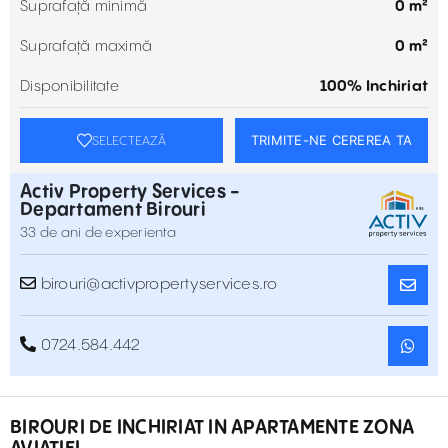
Suprafață minimă
0 m²
Suprafață maximă
0 m²
Disponibilitate
100% Inchiriat
TRIMITE-NE CEREREA TA
SELECTEAZĂ
Activ Property Services -
Departament Birouri
33 de ani de experienta
birouri@activpropertyservices.ro
0724.584.442
BIROURI DE INCHIRIAT IN APARTAMENTE ZONA