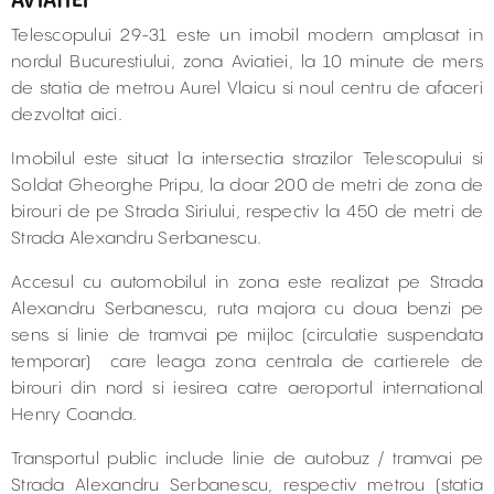
AVIATIEI
Telescopului 29-31 este un imobil modern amplasat in
nordul Bucurestiului, zona Aviatiei, la 10 minute de mers
de statia de metrou Aurel Vlaicu si noul centru de afaceri
dezvoltat aici.
Imobilul este situat la intersectia strazilor Telescopului si
Soldat Gheorghe Pripu, la doar 200 de metri de zona de
birouri de pe Strada Siriului, respectiv la 450 de metri de
Strada Alexandru Serbanescu.
Accesul cu automobilul in zona este realizat pe Strada
Alexandru Serbanescu, ruta majora cu doua benzi pe
sens si linie de tramvai pe mijloc (circulatie suspendata
temporar) care leaga zona centrala de cartierele de
birouri din nord si iesirea catre aeroportul international
Henry Coanda.
Transportul public include linie de autobuz / tramvai pe
Strada Alexandru Serbanescu, respectiv metrou (statia