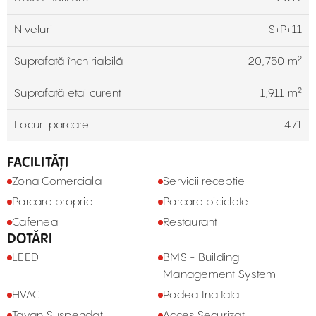
Niveluri
S+P+11
Suprafață închiriabilă
20,750 m²
Suprafață etaj curent
1,911 m²
Locuri parcare
471
FACILITĂȚI
Zona Comerciala
Servicii receptie
Parcare proprie
Parcare biciclete
Cafenea
Restaurant
DOTĂRI
LEED
BMS - Building
Management System
HVAC
Podea Inaltata
Tavan Suspendat
Acces Securizat