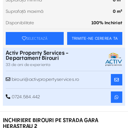
Suprafață minimă
0 m²
Suprafață maximă
0 m²
Disponibilitate
100% Inchiriat
TRIMITE-NE CEREREA TA
SELECTEAZĂ
Activ Property Services -
Departament Birouri
33 de ani de experienta
birouri@activpropertyservices.ro
0724.584.442
INCHIRIERE BIROURI PE STRADA GARA
HERASTRAU 2