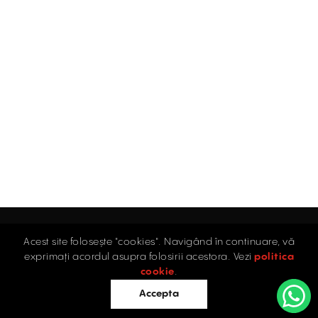
Acest site folosește "cookies". Navigând în continuare, vă
exprimați acordul asupra folosirii acestora. Vezi
politica
Acasă
cookie
.
Accepta
Birouri