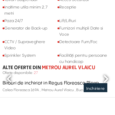
Inaltime utila minim 2,7
Receptie
metri
Paza 24/7
Lift/Lifturi
Generator de Back-up
Furnizori multipli Date si
Voce
CCTV / Supraveghere
Detectoare Fum/Foc
Video
Sprinkler System
Facilități pentru persoane
cu handicap
ALTE OFERTE DIN
METROU AUREL VLAICU
Oferte disponibile:
27
Birouri de inchiriat in Regus Floreasca Plaza
Inchiriere
Calea Floreasca 169A , Metrou Aurel Vlaicu , București