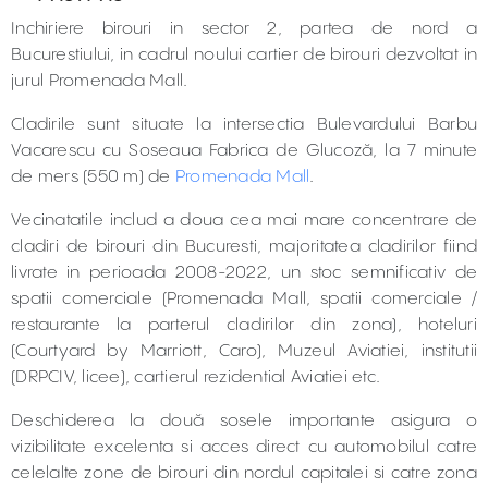
Inchiriere birouri in sector 2, partea de nord a
Bucurestiului, in cadrul noului cartier de birouri dezvoltat in
jurul Promenada Mall.
Cladirile sunt situate la intersectia Bulevardului Barbu
Vacarescu cu Soseaua Fabrica de Glucoză, la 7 minute
de mers (550 m) de
Promenada Mall
.
Vecinatatile includ a doua cea mai mare concentrare de
cladiri de birouri din Bucuresti, majoritatea cladirilor fiind
livrate in perioada 2008-2022, un stoc semnificativ de
spatii comerciale (Promenada Mall, spatii comerciale /
restaurante la parterul cladirilor din zona), hoteluri
(Courtyard by Marriott, Caro), Muzeul Aviatiei, institutii
(DRPCIV, licee), cartierul rezidential Aviatiei etc.
Deschiderea la două sosele importante asigura o
vizibilitate excelenta si acces direct cu automobilul catre
celelalte zone de birouri din nordul capitalei si catre zona