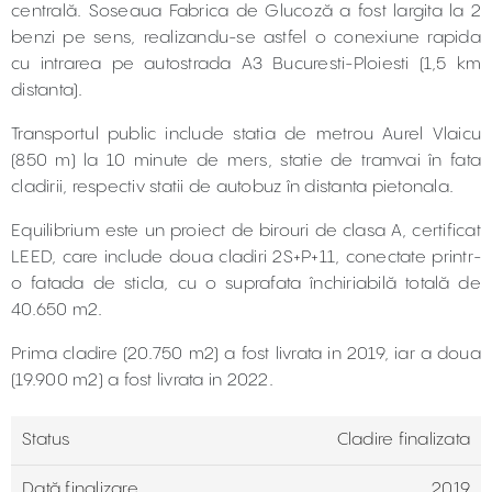
centrală. Soseaua Fabrica de Glucoză a fost largita la 2
benzi pe sens, realizandu-se astfel o conexiune rapida
cu intrarea pe autostrada A3 Bucuresti-Ploiesti (1,5 km
distanta).
Transportul public include statia de metrou Aurel Vlaicu
(850 m) la 10 minute de mers, statie de tramvai în fata
cladirii, respectiv statii de autobuz în distanta pietonala.
Equilibrium este un proiect de birouri de clasa A, certificat
LEED, care include doua cladiri 2S+P+11, conectate printr-
o fatada de sticla, cu o suprafata închiriabilă totală de
40.650 m2.
Prima cladire (20.750 m2) a fost livrata in 2019, iar a doua
(19.900 m2) a fost livrata in 2022.
Status
Cladire finalizata
Dată finalizare
2019