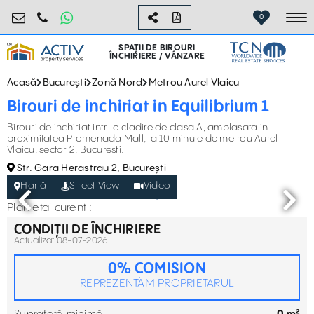
birouri@activpropertyservices.ro
0724.584.442
0
To
SPAȚII DE BIROURI
ÎNCHIRIERE / VÂNZARE
Acasă
București
Zonă Nord
Metrou Aurel Vlaicu
Birouri de inchiriat in Equilibrium 1
Birouri de inchiriat intr-o cladire de clasa A, amplasata in
proximitatea Promenada Mall, la 10 minute de metrou Aurel
Vlaicu, sector 2, Bucuresti.
Str. Gara Herastrau 2, București
Hartă
Street View
Video
Plan etaj curent :
CONDIȚII DE ÎNCHIRIERE
Actualizat 08-07-2026
0% COMISION
REPREZENTĂM PROPRIETARUL