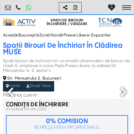
birouri@activpropertyservices.ro
0724.584.442
0
To
SPAȚII DE BIROURI
ÎNCHIRIERE / VÂNZARE
Acasă
București
Zonă Nord
Presei Libere-Expozitiei
Spații Birouri De Închiriat În Clădirea
MUSE
Spații birouri de închiriat intr-un imobil ultramodern de birouri de
clasă A, amplasat in zona Piața Presei Libere, la adresa Str.
Menuetului nr. 2, sector 1.
Str. Menuetului 2, București
Hartă
Street View
Plan etaj curent :
CONDIȚII DE ÎNCHIRIERE
Actualizat 04-08-2026
0% COMISION
REPREZENTĂM PROPRIETARUL