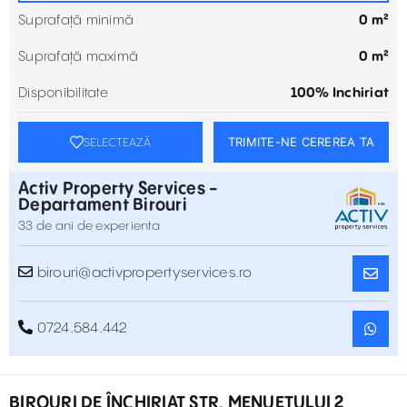
Suprafață minimă
0 m²
Suprafață maximă
0 m²
Disponibilitate
100% Inchiriat
TRIMITE-NE CEREREA TA
SELECTEAZĂ
Activ Property Services -
Departament Birouri
33 de ani de experienta
birouri@activpropertyservices.ro
0724.584.442
BIROURI DE ÎNCHIRIAT STR. MENUETULUI 2