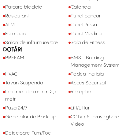
Parcare biciclete
Cafenea
Restaurant
Punct bancar
ATM
Punct Presa
Farmacie
Punct Medical
Salon de infrumusetare
Sala de Fitness
DOTĂRI
BREEAM
BMS - Building
Management System
HVAC
Podea Inaltata
Tavan Suspendat
Acces Securizat
Inaltime utila minim 2,7
Receptie
metri
Paza 24/7
Lift/Lifturi
Generator de Back-up
CCTV / Supraveghere
Video
Detectoare Fum/Foc