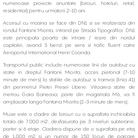
numeroase proiecte anuntate (birouri, hoteluri, retail,
residential) pentru urmatorii 2-10 ani.
Accesul cu masina se face din DN1 si se realizeaza din
rondul Fantanii Miorita, intrand pe Strada Tipografilor. DN1
este principala poarta de intrare / iesire din nordul
capitalei, avand 3 benzi pe sens si trafic fluent catre
Aeroportul International Henri Coanda.
Transportul public include numeroase linii de autobuz cu
statie in dreptul Fantanii Miorita, acces pietonal (7-10
minute de mers) la statiile de autobuz si tramvai (linia 41)
din perimetrul Pietei Presei Libere. Viitoarea statie de
metrou Gara Baneasa, parte din magistrala M6, va fi
amplasata langa Fantana Miorita (2-3 minute de mers).
Muse este o cladire de birouri cu o suprafata inchiriabila
totala de 7.000 m2, desfasurata pe 3 niveluri subterane,
parter si 6 etaje. Cladirea dispune de o suprafata pe etaj
de 1.000 m2 si un numar de 150 locuri de parcare