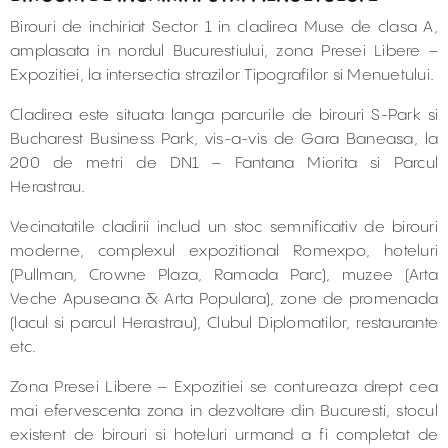
Birouri de inchiriat Sector 1 in cladirea Muse de clasa A,
amplasata in nordul Bucurestiului, zona Presei Libere –
Expozitiei, la intersectia strazilor Tipografilor si Menuetului.
Cladirea este situata langa parcurile de birouri S-Park si
Bucharest Business Park, vis-a-vis de Gara Baneasa, la
200 de metri de DN1 – Fantana Miorita si Parcul
Herastrau.
Vecinatatile cladirii includ un stoc semnificativ de birouri
moderne, complexul expozitional Romexpo, hoteluri
(Pullman, Crowne Plaza, Ramada Parc), muzee (Arta
Veche Apuseana & Arta Populara), zone de promenada
(lacul si parcul Herastrau), Clubul Diplomatilor, restaurante
etc.
Zona Presei Libere – Expozitiei se contureaza drept cea
mai efervescenta zona in dezvoltare din Bucuresti, stocul
existent de birouri si hoteluri urmand a fi completat de