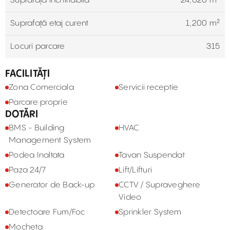
Suprafață închiriabilă
24,020 m²
Suprafață etaj curent
1,200 m²
Locuri parcare
315
FACILITĂȚI
Zona Comerciala
Servicii receptie
Parcare proprie
DOTĂRI
BMS - Building
HVAC
Management System
Podea Inaltata
Tavan Suspendat
Paza 24/7
Lift/Lifturi
Generator de Back-up
CCTV / Supraveghere
Video
Detectoare Fum/Foc
Sprinkler System
Mocheta