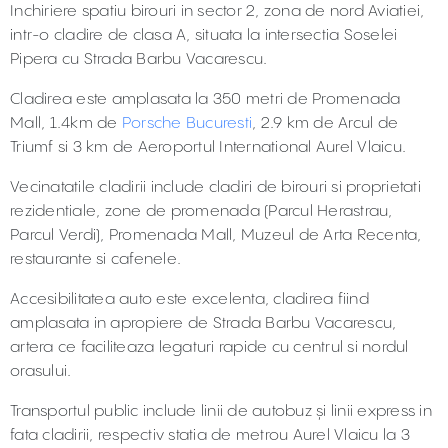
Inchiriere spatiu birouri in sector 2, zona de nord Aviatiei,
intr-o cladire de clasa A, situata la intersectia Soselei
Pipera cu Strada Barbu Vacarescu.
Cladirea este amplasata la 350 metri de Promenada
Mall, 1.4km de
Porsche Bucuresti
, 2.9 km de Arcul de
Triumf si 3 km de Aeroportul International Aurel Vlaicu.
Vecinatatile cladirii include cladiri de birouri si proprietati
rezidentiale, zone de promenada (Parcul Herastrau,
Parcul Verdi), Promenada Mall, Muzeul de Arta Recenta,
restaurante si cafenele.
Accesibilitatea auto este excelenta, cladirea fiind
amplasata in apropiere de Strada Barbu Vacarescu,
artera ce faciliteaza legaturi rapide cu centrul si nordul
orasului.
Transportul public include linii de autobuz și linii express in
fata cladirii, respectiv statia de metrou Aurel Vlaicu la 3