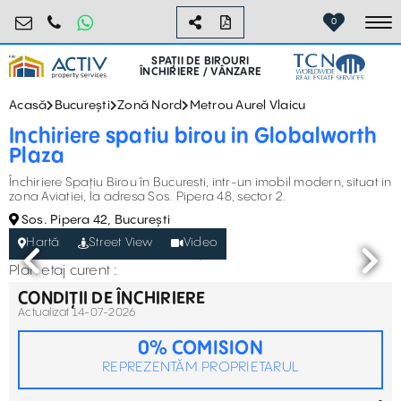
birouri@activpropertyservices.ro
0724.584.442
0
To
SPAȚII DE BIROURI
ÎNCHIRIERE / VÂNZARE
Acasă
București
Zonă Nord
Metrou Aurel Vlaicu
Inchiriere spatiu birou in Globalworth
Plaza
Închiriere Spațiu Birou în Bucuresti, intr-un imobil modern, situat in
zona Aviatiei, la adresa Sos. Pipera 48, sector 2.
Sos. Pipera 42, București
Hartă
Street View
Video
Plan etaj curent :
CONDIȚII DE ÎNCHIRIERE
Actualizat 14-07-2026
0% COMISION
REPREZENTĂM PROPRIETARUL