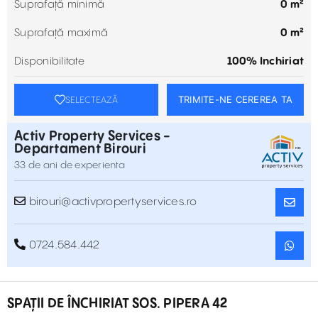
Suprafață minimă
0 m²
Suprafață maximă
0 m²
Disponibilitate
100% Inchiriat
TRIMITE-NE CEREREA TA
SELECTEAZĂ
Activ Property Services -
Departament Birouri
33 de ani de experienta
birouri@activpropertyservices.ro
0724.584.442
SPAȚII DE ÎNCHIRIAT SOS. PIPERA 42