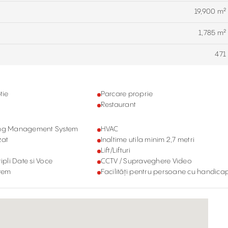
19,900 m²
1,785 m²
471
tie
Parcare proprie
Restaurant
ing Management System
HVAC
zat
Inaltime utila minim 2,7 metri
Lift/Lifturi
ipli Date si Voce
CCTV / Supraveghere Video
stem
Facilități pentru persoane cu handica