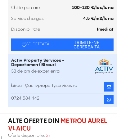
Chirie parcare
100-120 €/loc/luna
Service charges
4.5 €/m2/luna
Disponibilitate
Imediat
TRIMITE-NE
SELECTEAZĂ
CEREREA TA
Activ Property Services -
Departament Birouri
33 de ani de experienta
birouri@activpropertyservices.ro
0724.584.442
Birouri de inchiriat in AFI Lakeview
Barbu Vacarescu 301-311 , Metrou Aurel Vlaicu ,
Inchiriere
București
ALTE OFERTE DIN
METROU AUREL
VLAICU
.
Inchiriere Spatiu Birou in Sky Tower
Oferte disponibile:
27
)
Calea Floreasca 246B , Metrou Aurel Vlaicu , București