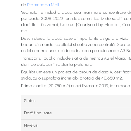
de
Promenada Mall
.
Vecinatatile includ a doua cea mai mare concentrare de cl
perioada 2008-2022, un stoc semnificativ de spatii come
cladirilor din zona), hoteluri (Courtyard by Marriott, Caro), 
etc.
Deschiderea la două sosele importante asigura o vizibili
birouri din nordul capitalei si catre zona centrală. Sose
astfel o conexiune rapida cu intrarea pe autostrada A3 Bucu
Transportul public include statia de metrou Aurel Vlaicu (8
statii de autobuz în distanta pietonala.
Equilibrium este un proiect de birouri de clasa A, certific
sticla, cu o suprafata închiriabilă totală de 40.650 m2.
Prima cladire (20.750 m2) a fost livrata in 2019, iar a doua 
Status
Dată finalizare
Niveluri