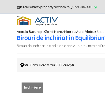
birouri@activpropertyservices.ro
0724.584.442
Acasă
București
Zonă Nord
Metrou Aurel Vlaicu
Birour
Birouri de inchiriat in Equilibriu
Birouri de inchiriat in cladiri de clasa A, in proximitatea 
Str. Gara Herastrau 2, București
Inchiriere