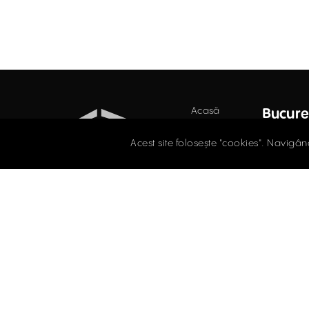
Acasă
Bucure
Birouri
Str. D
Acest site folosește "cookies". Navigân
Secto
Retail
021.
Industrial
Evaluări
offi
Întrebări
SPAȚII DE BIROURI
frecvente
ÎNCHIRIERE / VÂNZARE
Blog
Facebook
Instagram
LinkedIn
Contact