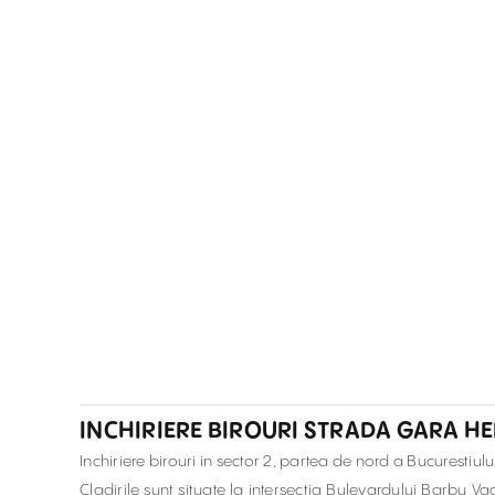
INCHIRIERE BIROURI STRADA GARA H
Inchiriere birouri in sector 2, partea de nord a Bucurestiulu
Cladirile sunt situate la intersectia Bulevardului Barbu