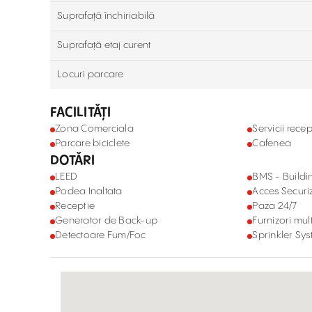
Suprafață închiriabilă
Suprafață etaj curent
Locuri parcare
FACILITĂȚI
Zona Comerciala
Servicii recep
Parcare biciclete
Cafenea
DOTĂRI
LEED
BMS - Build
Podea Inaltata
Acces Securi
Receptie
Paza 24/7
Generator de Back-up
Furnizori mult
Detectoare Fum/Foc
Sprinkler Sy