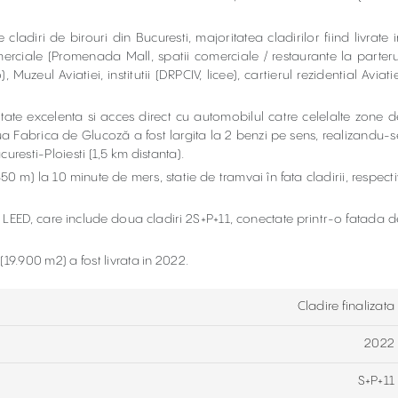
adiri de birouri din Bucuresti, majoritatea cladirilor fiind livrate i
rciale (Promenada Mall, spatii comerciale / restaurante la parteru
Muzeul Aviatiei, institutii (DRPCIV, licee), cartierul rezidential Aviatie
tate excelenta si acces direct cu automobilul catre celelalte zone d
aua Fabrica de Glucoză a fost largita la 2 benzi pe sens, realizandu-s
resti-Ploiesti (1,5 km distanta).
50 m) la 10 minute de mers, statie de tramvai în fata cladirii, respecti
at LEED, care include doua cladiri 2S+P+11, conectate printr-o fatada d
(19.900 m2) a fost livrata in 2022.
Cladire finalizata
2022
S+P+11