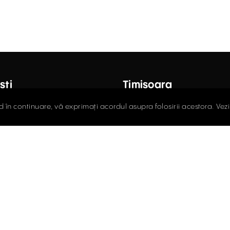
ști
Timișoara
octor Carol Davila, Nr. 34, Et. 4,
Fructus Plaza, Str. Gheorgh
d în continuare, vă exprimați acordul asupra folosirii acestora. Vez
r 5
Nr. 24, Et. 5
408.03.00
0256.406.700
ce@activpropertyservices.ro
office@activpropertyser