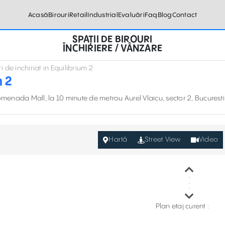
Acasă
Birouri
Retail
Industrial
Evaluări
Faq
Blog
Contact
SPAȚII DE BIROURI
ÎNCHIRIERE / VÂNZARE
i de inchiriat in Equilibrium 2
m 2
Promenada Mall, la 10 minute de metrou Aurel Vlaicu, sector 2, Bucuresti
Hartă
Street View
Video
Plan etaj curent :