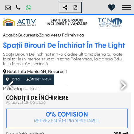
birouri@activpropertyservices.ro
0724.584.442
0
To
SPAȚII DE BIROURI
ÎNCHIRIERE / VÂNZARE
Acasă
București
Zonă Vest
Politehnica
Spații Birouri De Închiriat În The Light
Spații Birouri De Închiriat intr-o cladire ultramoderna cu toate
facilitatile in interior situata in zona Politehnica, la adresa Bdul.
Iuliu Maniu 6H, sector 6
Bdul. Iuliu Maniu 6H, București
Hartă
Street View
Plan etaj curent :
CONDIȚII DE ÎNCHIRIERE
Actualizat 18-06-2026
0% COMISION
REPREZENTĂM PROPRIETARUL