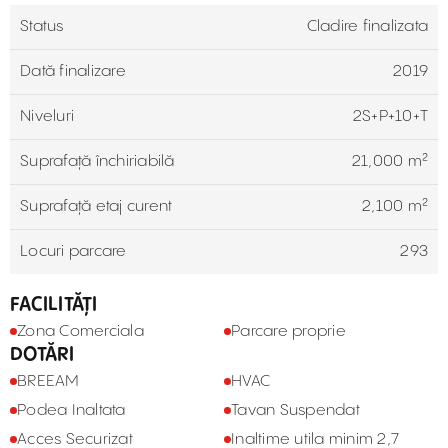
Status
Cladire finalizata
Dată finalizare
2019
Niveluri
2S+P+10+T
Suprafață închiriabilă
21,000 m²
Suprafață etaj curent
2,100 m²
Locuri parcare
293
FACILITĂȚI
Zona Comerciala
Parcare proprie
DOTĂRI
BREEAM
HVAC
Podea Inaltata
Tavan Suspendat
Acces Securizat
Inaltime utila minim 2,7