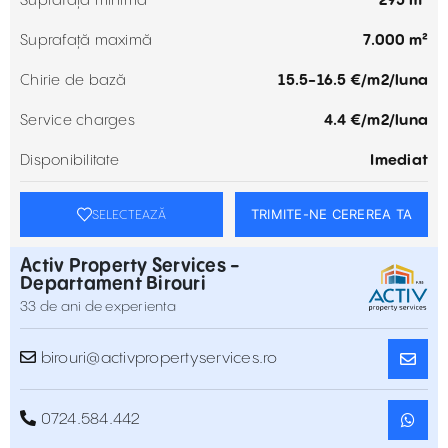
Suprafață minimă
295 m²
Suprafață maximă
7.000 m²
Chirie de bază
15.5-16.5 €/m2/luna
Service charges
4.4 €/m2/luna
Disponibilitate
Imediat
TRIMITE-NE CEREREA TA
SELECTEAZĂ
Activ Property Services -
Departament Birouri
33 de ani de experienta
birouri@activpropertyservices.ro
0724.584.442