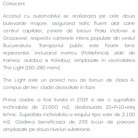
Cotroceni.
Accesul cu automobilul se realizeaza pe cele doua
bulevarde majore, asigurand trafic fluent atat catre
centrul capitalei, zonele de birouri Piata Victoriei si
Grozavesti, respectiv cartierele intens populate din vestul
Bucurestiului. Transportul public este foarte bine
reprezentat, incluzand metrou (Politehnica), statii de
tramvai, autobuz si troleibuz, amplasate in vecinatatea
The Light (150-280 metri).
The Light este un proiect nou de birouri de clasa A,
compus din trei cladiri dezvoltate in faze.
Prima cladire a fost livrata in 2019 si are o suprafata
inchiriabila de 21.000 m2, desfasurata 2S+P+10+etaj
tehnic. Suprafata inchiriabila a etajului tipic este de 2.100
m2. Cladirea beneficiaza de 293 locuri de parcare
amplasate pe doua niveluri subterane.