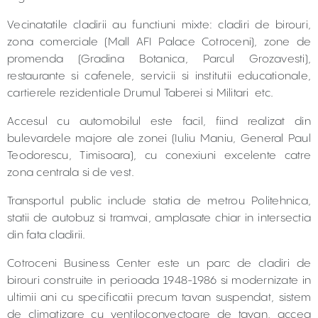
Vecinatatile cladirii au functiuni mixte: cladiri de birouri,
zona comerciale (Mall AFI Palace Cotroceni), zone de
promenda (Gradina Botanica, Parcul Grozavesti),
restaurante si cafenele, servicii si institutii educationale,
cartierele rezidentiale Drumul Taberei si Militari etc.
Accesul cu automobilul este facil, fiind realizat din
bulevardele majore ale zonei (Iuliu Maniu, General Paul
Teodorescu, Timisoara), cu conexiuni excelente catre
zona centrala si de vest.
Transportul public include statia de metrou Politehnica,
statii de autobuz si tramvai, amplasate chiar in intersectia
din fata cladirii.
Cotroceni Business Center este un parc de cladiri de
birouri construite in perioada 1948-1986 si modernizate in
ultimii ani cu specificatii precum tavan suspendat, sistem
de climatizare cu ventiloconvectoare de tavan, accea