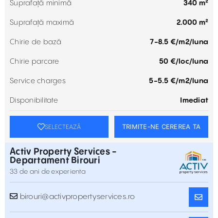
Suprafață minimă
340 m²
Suprafață maximă
2.000 m²
Chirie de bază
7-8.5 €/m2/luna
Chirie parcare
50 €/loc/luna
Service charges
5-5.5 €/m2/luna
Disponibilitate
Imediat
TRIMITE-NE CEREREA TA
SELECTEAZĂ
Activ Property Services -
Departament Birouri
33 de ani de experienta
birouri@activpropertyservices.ro