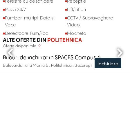
Ferestre cu deschidere
Receptie
Paza 24/7
Lift/Lifturi
Furnizori multipli Date si
CCTV / Supraveghere
Voce
Video
Detectoare Fum/Foc
Mocheta
ALTE OFERTE DIN
POLITEHNICA
Oferte disponibile:
9
Birouri de inchiriat in SPACES Campus 6
Inchiriere
Bulevardul Iuliu Maniu 6 , Politehnica , București