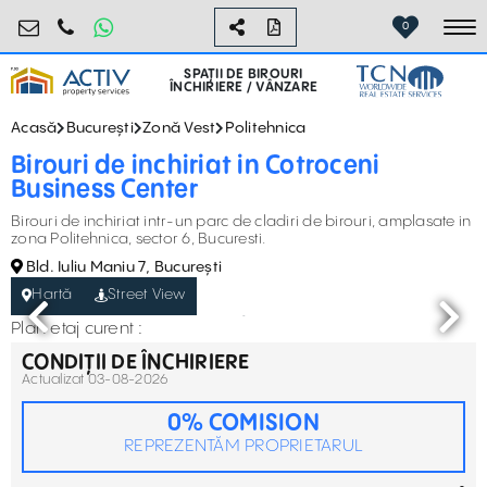
birouri@activpropertyservices.ro
0724.584.442
0
To
SPAȚII DE BIROURI
ÎNCHIRIERE / VÂNZARE
Acasă
București
Zonă Vest
Politehnica
Birouri de inchiriat in Cotroceni
Business Center
Birouri de inchiriat intr-un parc de cladiri de birouri, amplasate in
zona Politehnica, sector 6, Bucuresti.
Bld. Iuliu Maniu 7, București
Hartă
Street View
Plan etaj curent :
CONDIȚII DE ÎNCHIRIERE
Actualizat 03-08-2026
0% COMISION
REPREZENTĂM PROPRIETARUL