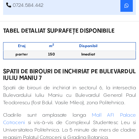
0724.584.442
TABEL DETALIAT SUPRAFEȚE DISPONIBILE
2
Etaj
m
Disponibil
parter
150
Imediat
SPATII DE BIROURI DE INCHIRIAT PE BULEVARDUL
IULIU MANIU 7
Spatii de birouri de inchiriat in sectorul 6, la intersectia
Bulevardului Iuliu Maniu cu Bulevardul General Paul
Teodorescu (fost Bdul. Vasile Milea), zona Politehnica.
Cladirile sunt amplasate langa
Mall AFI Palace
Cotroceni
si vis-à-vis de Complexul Studentesc Leu si
Universitatea Politehnica. La 5 minute de mers de cladire
regasim Palatul Cotroceni si Gradina Botanica.