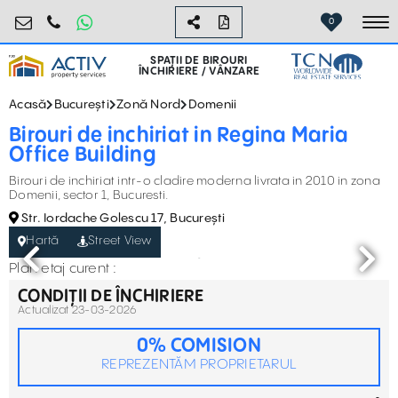
birouri@activpropertyservices.ro
0724.584.442
0
To
SPAȚII DE BIROURI
ÎNCHIRIERE / VÂNZARE
Acasă
București
Zonă Nord
Domenii
Birouri de inchiriat in Regina Maria
Office Building
Birouri de inchiriat intr-o cladire moderna livrata in 2010 in zona
Domenii, sector 1, Bucuresti.
Str. Iordache Golescu 17, București
Hartă
Street View
Plan etaj curent :
CONDIȚII DE ÎNCHIRIERE
Actualizat 23-03-2026
0% COMISION
REPREZENTĂM PROPRIETARUL