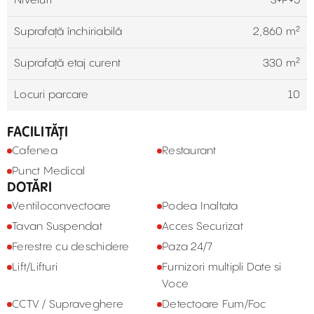
Niveluri
S+P+5
Suprafață închiriabilă
2,860 m²
Suprafață etaj curent
330 m²
Locuri parcare
10
FACILITĂȚI
Cafenea
Restaurant
Punct Medical
DOTĂRI
Ventiloconvectoare
Podea Inaltata
Tavan Suspendat
Acces Securizat
Ferestre cu deschidere
Paza 24/7
Lift/Lifturi
Furnizori multipli Date si
Voce
CCTV / Supraveghere
Detectoare Fum/Foc