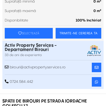
Suprafață minimă
0 m²
Suprafață maximă
0 m²
Disponibilitate
100% Inchiriat
TRIMITE-NE CEREREA TA
SELECTEAZĂ
Activ Property Services -
Departament Birouri
33 de ani de experienta
birouri@activpropertyservices.ro
0724.584.442
SPATII DE BIROURI PE STRADA IORDACHE