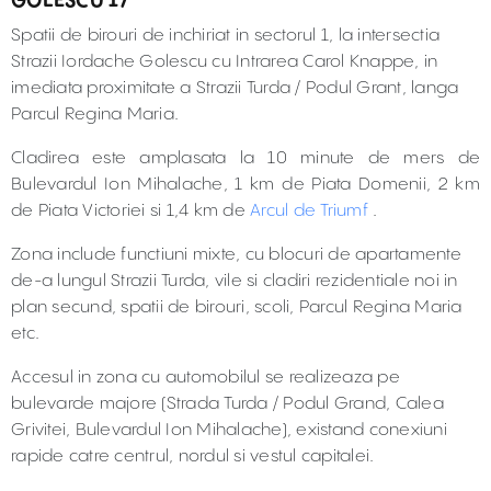
GOLESCU 17
Spatii de birouri de inchiriat in sectorul 1, la intersectia
Strazii Iordache Golescu cu Intrarea Carol Knappe, in
imediata proximitate a Strazii Turda / Podul Grant, langa
Parcul Regina Maria.
Cladirea este amplasata la 10 minute de mers de
Bulevardul Ion Mihalache, 1 km de Piata Domenii, 2 km
de Piata Victoriei si 1,4 km de
Arcul de Triumf
.
Zona include functiuni mixte, cu blocuri de apartamente
de-a lungul Strazii Turda, vile si cladiri rezidentiale noi in
plan secund, spatii de birouri, scoli, Parcul Regina Maria
etc.
Accesul in zona cu automobilul se realizeaza pe
bulevarde majore (Strada Turda / Podul Grand, Calea
Grivitei, Bulevardul Ion Mihalache), existand conexiuni
rapide catre centrul, nordul si vestul capitalei.