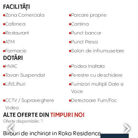
FACILITĂȚI
Zona Comerciala
Parcare proprie
Cafenea
Cantina
Restaurant
Punct bancar
ATM
Punct Presa
Farmacie
Salon de infrumusetare
DOTĂRI
HVAC
Podea Inaltata
Tavan Suspendat
Ferestre cu deschidere
Lift/Lifturi
Furnizori multipli Date si
Voce
CCTV / Supraveghere
Detectoare Fum/Foc
Video
ALTE OFERTE DIN
TIMPURI NOI
Oferte disponibile:
7
Birouri de inchiriat in Roka Residence