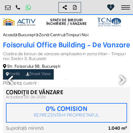
birouri@activpropertyservices.ro
0724.584.442
0
To
SPAȚII DE BIROURI
ÎNCHIRIERE / VÂNZARE
Acasă
București
Zonă Centru
Timpuri Noi
Foisorului Office Building - De Vanzare
Cladire de birouri de vanzare amplasata in zona Vitan - Timpuri
noi, Sector 3, Bucuresti
Str. Foisorului 58, București
Hartă
Street View
Plan etaj curent :
CONDIȚII DE VÂNZARE
Actualizat 05-06-2026
0% COMISION
REPREZENTĂM PROPRIETARUL
Suprafață minimă
1.040 m²