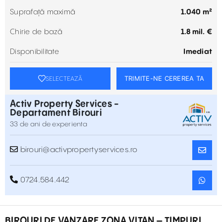
Suprafață maximă
1.040 m²
Chirie de bază
1.8 mil. €
Disponibilitate
Imediat
TRIMITE-NE CEREREA TA
SELECTEAZĂ
Activ Property Services -
Departament Birouri
33 de ani de experienta
birouri@activpropertyservices.ro
0724.584.442
BIROURI DE VANZARE ZONA VITAN – TIMPURI