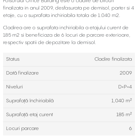
Foisorului Office Building este o cladire de birouri
finalizata in anul 2009, desfasurata pe demisol, parter si 4
etaje, cu o suprafata inchiriabila totala de 1.040 m2.
Cladirea are o suprafata inchiriabila a etajului curent de
185 m2 si beneficiaza de 6 locuri de parcare exterioare,
respectiv spatii de depozitare la demisol.
Status
Cladire finalizata
Dată finalizare
2009
Niveluri
D+P+4
Suprafață închiriabilă
1,040 m²
Suprafață etaj curent
185 m²
Locuri parcare
6