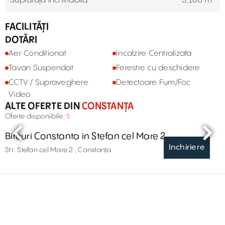
Suprafață închiriabilă
5,100 m²
FACILITĂȚI
DOTĂRI
Aer Conditionat
Incalzire Centralizata
Tavan Suspendat
Ferestre cu deschidere
CCTV / Supraveghere
Detectoare Fum/Foc
Video
ALTE OFERTE DIN
CONSTANȚA
Oferte disponibile:
5
Birouri Constanta in Stefan cel Mare 2
Inchiriere
Str. Stefan cel Mare 2 , Constanța