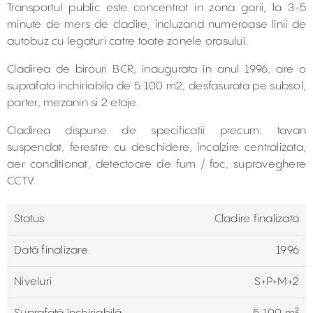
Transportul public este concentrat in zona garii, la 3-5
minute de mers de cladire, incluzand numeroase linii de
autobuz cu legaturi catre toate zonele orasului.
Cladirea de birouri BCR, inaugurata in anul 1996, are o
suprafata inchiriabila de 5.100 m2, desfasurata pe subsol,
parter, mezanin si 2 etaje.
Cladirea dispune de specificatii precum: tavan
suspendat, ferestre cu deschidere, incalzire centralizata,
aer conditionat, detectoare de fum / foc, supraveghere
CCTV.
Status
Cladire finalizata
Dată finalizare
1996
Niveluri
S+P+M+2