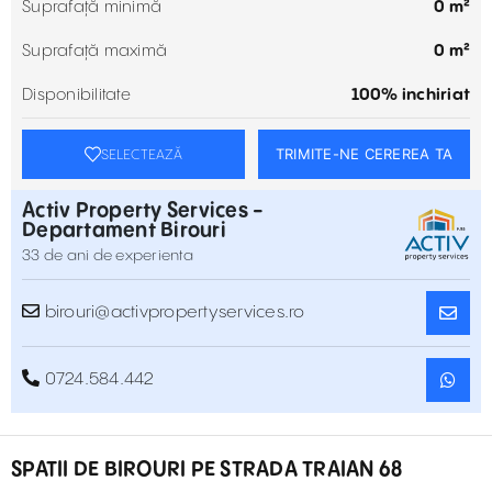
Suprafață minimă
0 m²
Suprafață maximă
0 m²
Disponibilitate
100% inchiriat
TRIMITE-NE CEREREA TA
SELECTEAZĂ
Activ Property Services -
Departament Birouri
33 de ani de experienta
birouri@activpropertyservices.ro
0724.584.442
SPATII DE BIROURI PE STRADA TRAIAN 68