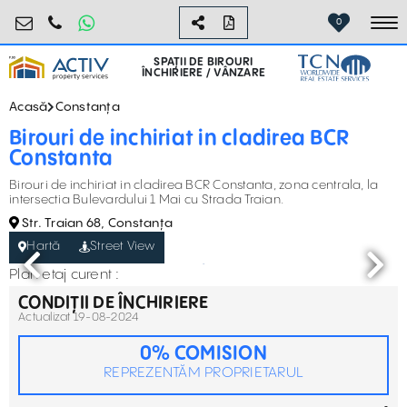
birouri@activpropertyservices.ro
0724.584.442
0
To
SPAȚII DE BIROURI
ÎNCHIRIERE / VÂNZARE
Acasă
Constanța
Birouri de inchiriat in cladirea BCR
Constanta
Birouri de inchiriat in cladirea BCR Constanta, zona centrala, la
intersectia Bulevardului 1 Mai cu Strada Traian.
Str. Traian 68, Constanța
Hartă
Street View
Plan etaj curent :
CONDIȚII DE ÎNCHIRIERE
Actualizat 19-08-2024
0% COMISION
REPREZENTĂM PROPRIETARUL