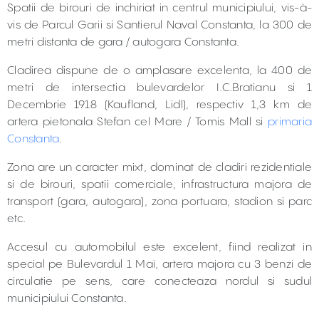
Spatii de birouri de inchiriat in centrul municipiului, vis-à-
vis de Parcul Garii si Santierul Naval Constanta, la 300 de
metri distanta de gara / autogara Constanta.
Cladirea dispune de o amplasare excelenta, la 400 de
metri de intersectia bulevardelor I.C.Bratianu si 1
Decembrie 1918 (Kaufland, Lidl), respectiv 1,3 km de
artera pietonala Stefan cel Mare / Tomis Mall si
primaria
Constanta
.
Zona are un caracter mixt, dominat de cladiri rezidentiale
si de birouri, spatii comerciale, infrastructura majora de
transport (gara, autogara), zona portuara, stadion si parc
etc.
Accesul cu automobilul este excelent, fiind realizat in
special pe Bulevardul 1 Mai, artera majora cu 3 benzi de
circulatie pe sens, care conecteaza nordul si sudul
municipiului Constanta.