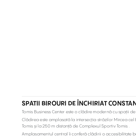
SPATII BIROURI DE ÎNCHIRIAT CONSTA
Tomis Business Center este o clădire modernă cu spații de 
Clădirea este amplasată la intersecția străzilor Mircea ce
Tomis și la 250 m distanță de Complexul Sportiv Tomis .
Amplasamentul central îi conferă clădirii o accesibilitate 