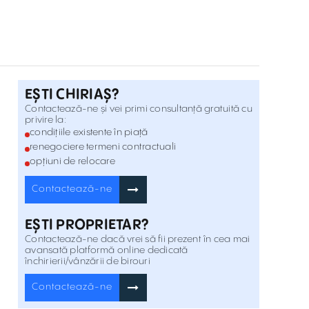
Birouri Constanta in Stefan cel Mare 2
Str. Stefan cel Mare 2 , Constanța
Inchiriere
EȘTI CHIRIAȘ?
Închiriere Birouri Constanta În Mamaia
243-245
Bdul. Mamaia 243-245 , Constanța
Contactează-ne și vei primi consultanță gratuită cu
Inchiriere
privire la:
condițiile existente în piață
renegociere termeni contractuali
Închiriere Spațiu Birou În Mamaia 208
opțiuni de relocare
Bdul. Mamaia 208 , Constanța
Inchiriere
Contactează-ne
Închiriere Spațiu Birou În Mamaia 171
EȘTI PROPRIETAR?
Bd. Mamaia 171 B , Constanța
Inchiriere
Contactează-ne dacă vrei să fii prezent în cea mai
avansată platformă online dedicată
închirierii/vânzării de birouri
Contactează-ne