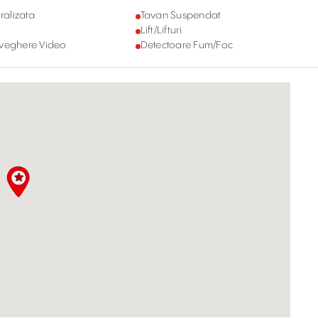
ralizata
Tavan Suspendat
Lift/Lifturi
aveghere Video
Detectoare Fum/Foc