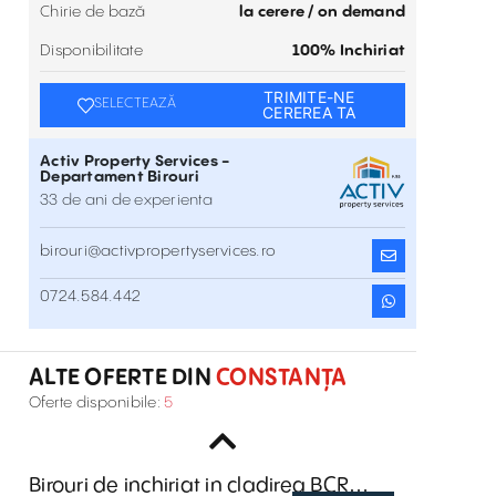
Chirie de bază
la cerere / on demand
Disponibilitate
100% Inchiriat
TRIMITE-NE
SELECTEAZĂ
CEREREA TA
Activ Property Services -
Departament Birouri
33 de ani de experienta
birouri@activpropertyservices.ro
Închiriere Spațiu Birou În Mamaia 208
0724.584.442
Bdul. Mamaia 208 , Constanța
Inchiriere
ALTE OFERTE DIN
CONSTANȚA
Închiriere Spațiu Birou În Mamaia 171
Oferte disponibile:
5
Bd. Mamaia 171 B , Constanța
Inchiriere
Birouri de inchiriat in cladirea BCR