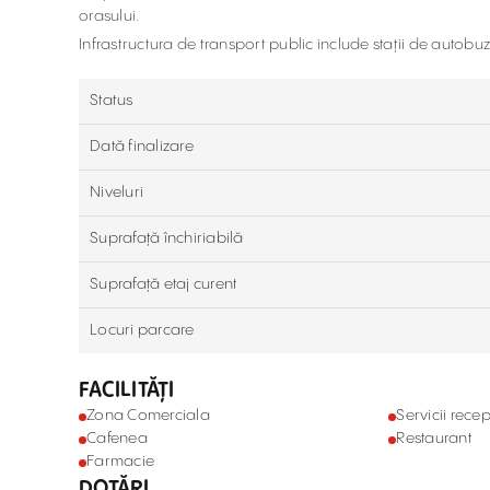
orasului.
Infrastructura de transport public include stații de autobu
Status
Dată finalizare
Niveluri
Suprafață închiriabilă
Suprafață etaj curent
Locuri parcare
FACILITĂȚI
Zona Comerciala
Servicii recep
Cafenea
Restaurant
Farmacie
DOTĂRI