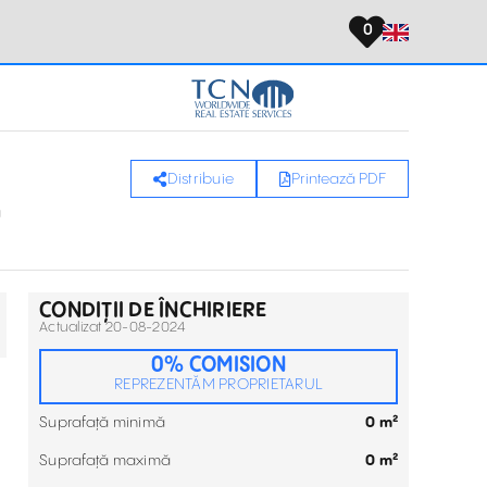
0
Distribuie
Printează PDF
a
CONDIȚII DE ÎNCHIRIERE
Actualizat 20-08-2024
0% COMISION
REPREZENTĂM PROPRIETARUL
Suprafață minimă
0 m²
Suprafață maximă
0 m²