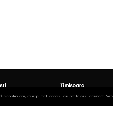
ști
Timișoara
octor Carol Davila, Nr. 34, Et. 4,
Fructus Plaza, Str. Gheorgh
d în continuare, vă exprimați acordul asupra folosirii acestora. Vez
r 5
Nr. 24, Et. 5
408.03.00
0256.406.700