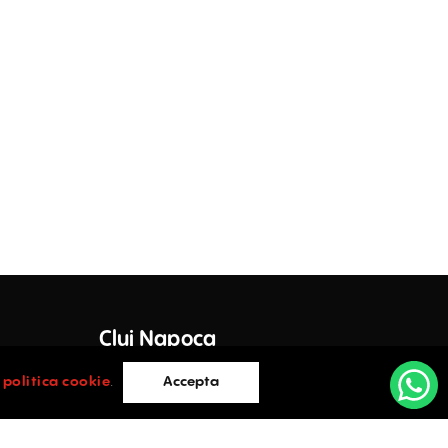
Cluj Napoca
e Lazar,
Cluj-Napoca
i
politica cookie
.
Accepta
0752.088.884