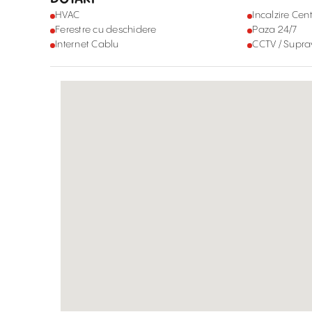
HVAC
Incalzire Cent
Ferestre cu deschidere
Paza 24/7
Internet Cablu
CCTV / Supr