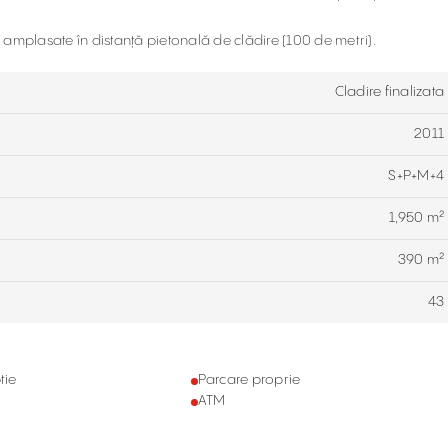
z amplasate în distanță pietonală de clădire (100 de metri).
Cladire finalizata
2011
S+P+M+4
1,950 m²
390 m²
43
tie
Parcare proprie
ATM