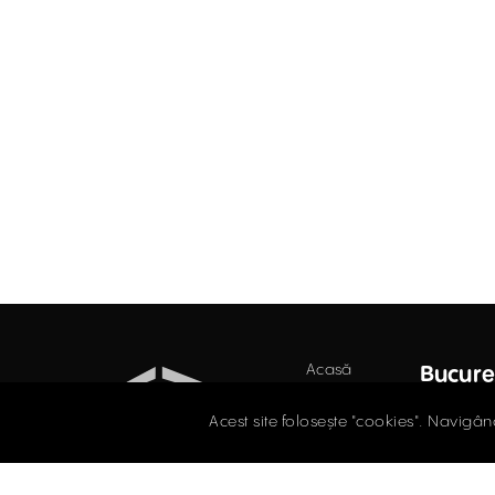
Acasă
Bucure
Birouri
Str. D
Acest site folosește "cookies". Navigân
Secto
Retail
021.
Industrial