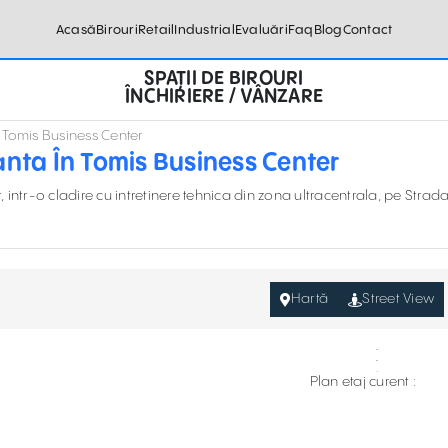
Acasă
Birouri
Retail
Industrial
Evaluări
Faq
Blog
Contact
SPAȚII DE BIROURI
ÎNCHIRIERE / VÂNZARE
n Tomis Business Center
tanta În Tomis Business Center
, intr-o cladire cu intretinere tehnica din zona ultracentrala, pe Strad
Hartă
Street View
Plan etaj curent :