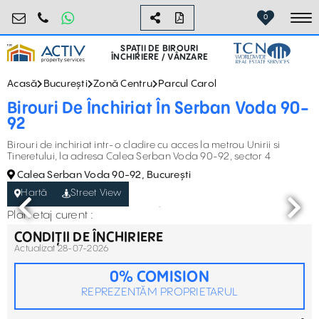
birouri@activpropertyservices.ro
0724.584.442
0
To
SPAȚII DE BIROURI
ÎNCHIRIERE / VÂNZARE
Acasă
București
Zonă Centru
Parcul Carol
Birouri De Închiriat În Serban Voda 90-
92
Birouri de inchiriat intr-o cladire cu acces la metrou Unirii si
Tineretului, la adresa Calea Serban Voda 90-92, sector 4
Calea Serban Voda 90-92, București
Hartă
Street View
Plan etaj curent :
CONDIȚII DE ÎNCHIRIERE
Actualizat 28-07-2026
0% COMISION
REPREZENTĂM PROPRIETARUL