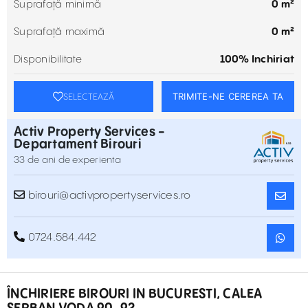
Suprafață minimă
0 m²
Suprafață maximă
0 m²
Disponibilitate
100% Inchiriat
TRIMITE-NE CEREREA TA
SELECTEAZĂ
Activ Property Services -
Departament Birouri
33 de ani de experienta
birouri@activpropertyservices.ro
0724.584.442
ÎNCHIRIERE BIROURI IN BUCURESTI, CALEA