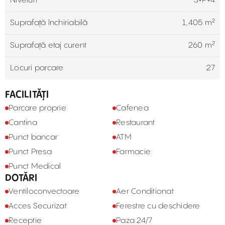
Niveluri
S+P+4
Suprafață închiriabilă
1,405 m²
Suprafață etaj curent
260 m²
Locuri parcare
27
FACILITĂȚI
Parcare proprie
Cafenea
Cantina
Restaurant
Punct bancar
ATM
Punct Presa
Farmacie
Punct Medical
DOTĂRI
Ventiloconvectoare
Aer Conditionat
Acces Securizat
Ferestre cu deschidere
Receptie
Paza 24/7