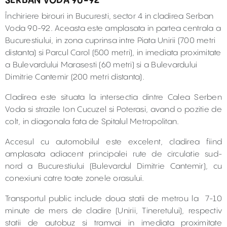
SERBAN VODA 90-92
Închiriere birouri in Bucuresti, sector 4 in cladirea Serban
Voda 90-92. Aceasta este amplasata in partea centrala a
Bucurestiului, in zona cuprinsa intre Piata Unirii (700 metri
distanta) si Parcul Carol (500 metri), in imediata proximitate
a Bulevardului Marasesti (60 metri) si a Bulevardului
Dimitrie Cantemir (200 metri distanta).
Cladirea este situata la intersectia dintre Calea Serben
Voda si strazile Ion Cucuzel si Poterasi, avand o pozitie de
colt, in diagonala fata de Spitalul Metropolitan.
Accesul cu automobilul este excelent, cladirea fiind
amplasata adiacent principalei rute de circulatie sud-
nord a Bucurestiului (Bulevardul Dimitrie Cantemir), cu
conexiuni catre toate zonele orasului.
Transportul public include doua statii de metrou la 7-10
minute de mers de cladire (Unirii, Tineretului), respectiv
statii de autobuz si tramvai in imediata proximitate