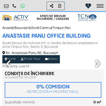
birouri@activpropertyservices.ro
0724.584.442
0
To
SPAȚII DE BIROURI
ÎNCHIRIERE / VÂNZARE
Acasă
București
Zonă Centru
Timpuri Noi
ANASTASIE PANU OFFICE BUILDING
Spatii birouri de inchiriat intr-o cladire de birouri amplasata in
zona Timpuri Noi, Sector 3, Bucuresti
Str. Anastasie Panu 50, București
Hartă
Street View
Video
Plan etaj curent :
CONDIȚII DE ÎNCHIRIERE
Actualizat 04-06-2026
0% COMISION
REPREZENTĂM PROPRIETARUL
Suprafață minimă
0 m²