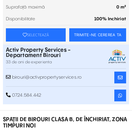
Suprafață maximă
0 m²
Disponibilitate
100% Inchiriat
TRIMITE-NE CEREREA TA
SELECTEAZĂ
Activ Property Services -
Departament Birouri
33 de ani de experienta
birouri@activpropertyservices.ro
0724.584.442
SPAŢII DE BIROURI CLASA B, DE ÎNCHIRIAT, ZONA
TIMPURI NOI