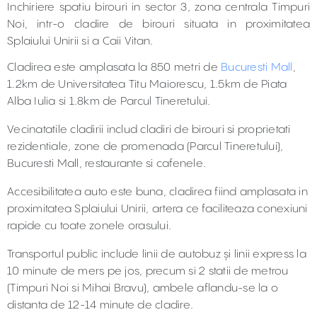
Inchiriere spatiu birouri in sector 3, zona centrala Timpuri
Noi, intr-o cladire de birouri situata in proximitatea
Splaiului Unirii si a Caii Vitan.
Cladirea este amplasata la 850 metri de
Bucuresti Mall
,
1.2km de Universitatea Titu Maiorescu, 1.5km de Piata
Alba Iulia si 1.8km de Parcul Tineretului.
Vecinatatile cladirii includ cladiri de birouri si proprietati
rezidentiale, zone de promenada (Parcul Tineretului),
Bucuresti Mall, restaurante si cafenele.
Accesibilitatea auto este buna, cladirea fiind amplasata in
proximitatea Splaiului Unirii, artera ce faciliteaza conexiuni
rapide cu toate zonele orasului.
Transportul public include linii de autobuz și linii express la
10 minute de mers pe jos, precum si 2 statii de metrou
(Timpuri Noi si Mihai Bravu), ambele aflandu-se la o
distanta de 12-14 minute de cladire.