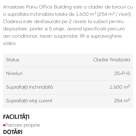
Anastasie Panu Office Building este o cladire de birouri cu
o suprafata inchiriabila totala de 1.600 m² (254 m² / nivel).
Cladirea este desfasurata pe 2 nivele la subsol pentru
depozitare, parter si 5 etaje, avand specificatii precum
aer conditionat, tavan suspendat, lift si supraveghere
video
Status
Cladire finalizata
Niveluri
2S+P+5
Suprafață închiriabilă
1,600 m²
Suprafață etaj curent
254 m²
FACILITĂȚI
Parcare proprie
DOTĂRI