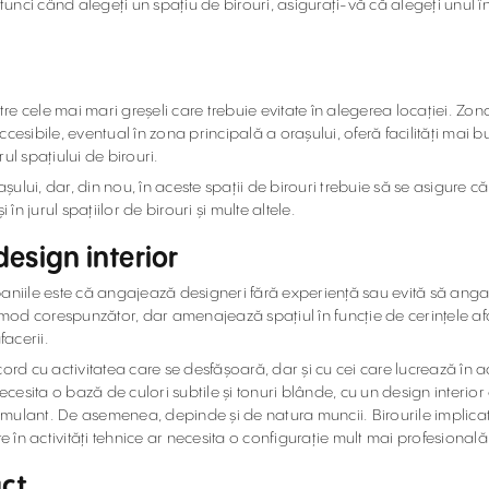
ci când alegeți un spațiu de birouri, asigurați-vă că alegeți unul în c
ntre cele mai mari greșeli care trebuie evitate în alegerea locației. Zon
accesibile, eventual în zona principală a orașului, oferă facilități mai 
urul spațiului de birouri.
așului, dar, din nou, în aceste spații de birouri trebuie să se asigure că
i în jurul spațiilor de birouri și multe altele.
design interior
paniile este că angajează designeri fără experiență sau evită să ang
în mod corespunzător, dar amenajează spațiul în funcție de cerințele a
facerii.
n acord cu activitatea care se desfășoară, dar și cu cei care lucrează în
esita o bază de culori subtile și tonuri blânde, cu un design interior
mulant. De asemenea, depinde și de natura muncii. Birourile implicate
e în activități tehnice ar necesita o configurație mult mai profesională
act