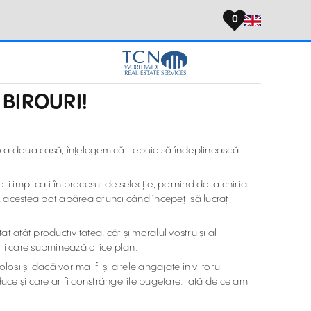
0
 BIROURI!
o a doua casă, înțelegem că trebuie să îndeplinească
ri implicați în procesul de selecție, pornind de la chiria
me, acestea pot apărea atunci când începeți să lucrați
t atât productivitatea, cât și moralul vostru și al
cruri care subminează orice plan.
losi și dacă vor mai fi și altele angajate în viitorul
aduce și care ar fi constrângerile bugetare. Iată de ce am