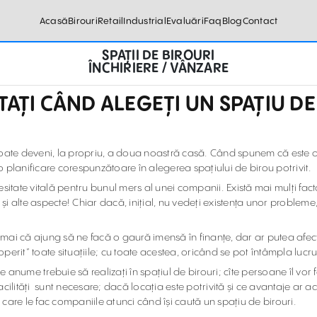
Acasă
Birouri
Retail
Industrial
Evaluări
Faq
Blog
Contact
SPAȚII DE BIROURI
ÎNCHIRIERE / VÂNZARE
ITAȚI CÂND ALEGEȚI UN SPAȚIU DE
 poate deveni, la propriu, a doua noastră casă. Când spunem că este 
e o planificare corespunzătoare în alegerea spațiului de birou potrivit.
sitate vitală pentru bunul mers al unei companii. Există mai mulți facto
i și alte aspecte! Chiar dacă, inițial, nu vedeți existența unor proble
numai că ajung să ne facă o gaură imensă în finanțe, dar ar putea afecta
acoperit” toate situațiile; cu toate acestea, oricând se pot întâmpla lu
e anume trebuie să realizați în spațiul de birouri; cîte persoane îl vor fo
 facilități sunt necesare; dacă locația este potrivită și ce avantaje ar 
e care le fac companiile atunci când își caută un spațiu de birouri.