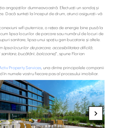
facția angajaților dumneavoastră. Efectuați un sondaj și
reze. Dacă sunteți la început de drum, atunci asigurați-vă
onexiuni wifi puternice, o rețea de energie bine pusă la
recum lipsa locurilor de parcare sau numărul de locuri de
upuri sanitare, lipsa unui spațiu gen bucatarie și altele.
lipsa locurilor de parcare, accesibilitatea dificilă,
i sanitare, bucătării, balcoane)
”, spune Florian
Activ Property Services
, una dintre principalele companii
d în numele vostru fiecare pas al procesului imobiliar.