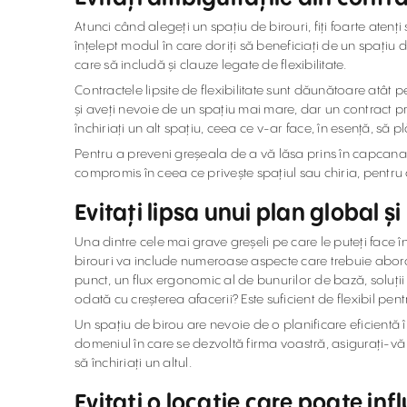
Atunci când alegeți un spațiu de birouri, fiți foarte atenț
înțelept modul în care doriți să beneficiați de un spațiu d
care să includă și clauze legate de flexibilitate.
Contractele lipsite de flexibilitate sunt dăunătoare atât p
și aveți nevoie de un spațiu mai mare, dar un contract pro
închiriați un alt spațiu, ceea ce v-ar face, în esență, să pl
Pentru a preveni greșeala de a vă lăsa prins în capcana 
compromis în ceea ce privește spațiul sau chiria, pentru 
Evitați lipsa unui plan global ș
Una dintre cele mai grave greșeli pe care le puteți face 
birouri va include numeroase aspecte care trebuie abordat
punct, un flux ergonomic al de bunurilor de bază, soluții 
odată cu creșterea afacerii? Este suficient de flexibil pent
Un spațiu de birou are nevoie de o planificare eficientă 
domeniul în care se dezvoltă firma voastră, asigurați-vă c
să închiriați un altul.
Evitați o locație care poate inf