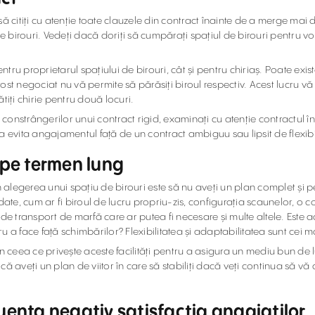
i să citiți cu atenție toate clauzele din contract înainte de a merge mai
e birouri. Vedeți dacă doriți să cumpărați spațiul de birouri pentru voi 
entru proprietarul spațiului de birouri, cât și pentru chiriaș. Poate ex
st negociat nu vă permite să părăsiți biroul respectiv. Acest lucru vă o
ătiți chirie pentru două locuri.
constrângerilor unui contract rigid, examinați cu atenție contractul î
a evita angajamentul față de un contract ambiguu sau lipsit de flexibil
i pe termen lung
în alegerea unui spațiu de birouri este să nu aveți un plan complet ș
e, cum ar fi biroul de lucru propriu-zis, configurația scaunelor, o co
de transport de marfă care ar putea fi necesare și multe altele. Este a
ru a face față schimbărilor? Flexibilitatea și adaptabilitatea sunt cei m
în ceea ce privește aceste facilități pentru a asigura un mediu bun de 
ă aveți un plan de viitor în care să stabiliți dacă veți continua să vă d
luența negativ satisfacția angajaților