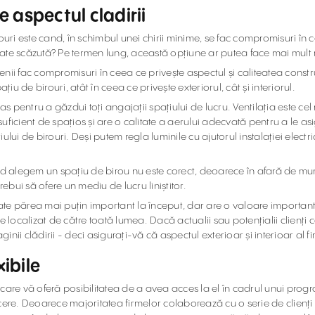
e aspectul cladirii
ouri este cand, în schimbul unei chirii minime, se fac compromisuri în c
tate scăzută? Pe termen lung, această opțiune ar putea face mai mult 
nii fac compromisuri în ceea ce privește aspectul și caliteatea constru
iu de birouri, atât în ceea ce privește exteriorul, cât și interiorul.
oas pentru a găzdui toți angajații spațiului de lucru. Ventilația este c
 suficient de spațios și are o calitate a aerului adecvată pentru a le a
ului de birouri. Deși putem regla luminile cu ajutorul instalației elec
legem un spațiu de birou nu este corect, deoarece în afară de munca de
trebui să ofere un mediu de lucru liniștitor.
oate părea mai puțin important la început, dar are o valoare importantă.
 localizat de către toată lumea. Dacă actualii sau potențialii clienți c
 clădirii - deci asigurați-vă că aspectul exterioar și interioar al fi
xibile
care vă oferă posibilitatea de a avea acces la el în cadrul unui progra
ere. Deoarece majoritatea firmelor colaborează cu o serie de clienți in