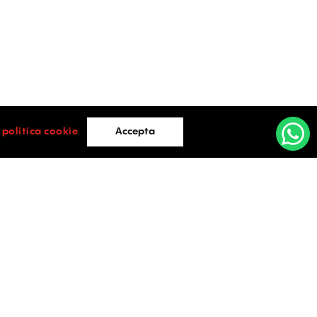
i
politica cookie
.
Accepta
Cluj Napoca
e Lazar,
Cluj-Napoca
0752.088.884
vices.ro
office@activpropertyservices.ro