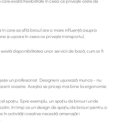
are există flexibilitate în ceea ce privește orele de
a în care se află biroul are o mare influență asupra
bune și ușoare în ceea ce privește transportul,
 există disponibilitatea unor servicii de bază, cum ar fi
ajeze un profesionist. Designerii ușurează munca - nu
facerii voastre. Aceștia se pricep mai bine la ergonomie
 acel spațiu. Spre exemplu, un spațiu de birouri unde
 calm, în timp ce un design de spațiu de birouri pentru o
 în activități creative necesită amenajări
.