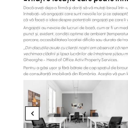
Dacă aveți deja o firmă și doriți să vă mutați biroul într-
întrebați-vă angajații care sunt nevoile lor și ce așteaptă
că vă faceți o idee despre potențialii angajați pe care îi v
Angajații au nevoie de lucruri de bază, cum ar fi un med
punct și, evident, condiții optime de ambient (temperatur
parcare, accesibilitatea locatiei dificila sau durata de tr
„
Din discuțiile avute cu clienții noștri am observat că ne
vechimea clădirii și lipsa lucrărilor de întreținere și/sau
Gheorghe - Head of Office Activ Property Services.
Pentru a găsi ușor și fără bătaie de cap spațiul de birour
de consultanță imobiliară din România. Aceștia vă pun la 