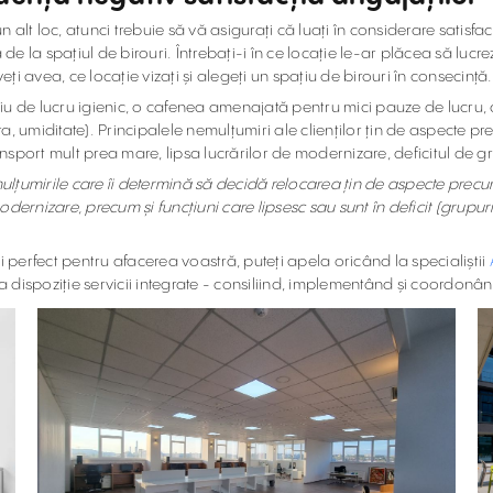
un alt loc, atunci trebuie să vă asigurați că luați în considerare satis
 de la spațiul de birouri. Întrebați-i în ce locație le-ar plăcea să luc
eți avea, ce locație vizați și alegeți un spațiu de birouri în consecință.
iu de lucru igienic, o cafenea amenajată pentru mici pauze de lucru, c
a, umiditate). Principalele nemulțumiri ale clienților țin de aspecte p
ansport mult prea mare, lipsa lucrărilor de modernizare, deficitul de gr
mulțumirile care îi determină să decidă relocarea țin de aspecte precum 
 modernizare, precum și funcțiuni care lipsesc sau sunt în deficit (grupur
i perfect pentru afacerea voastră, puteți apela oricând la specialiștii
dispoziție servicii integrate - consiliind, implementând și coordonân