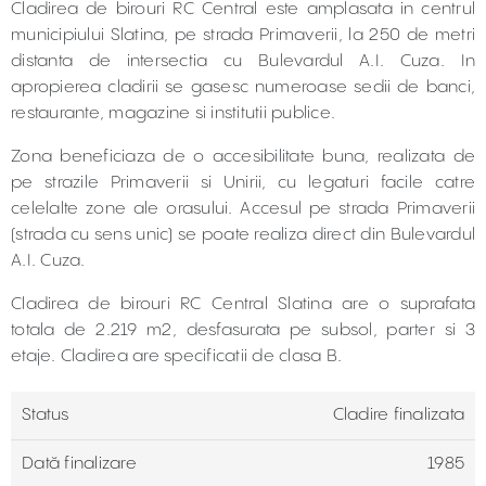
Cladirea de birouri RC Central este amplasata in centrul
municipiului Slatina, pe strada Primaverii, la 250 de metri
distanta de intersectia cu Bulevardul A.I. Cuza. In
apropierea cladirii se gasesc numeroase sedii de banci,
restaurante, magazine si institutii publice.
Zona beneficiaza de o accesibilitate buna, realizata de
pe strazile Primaverii si Unirii, cu legaturi facile catre
celelalte zone ale orasului. Accesul pe strada Primaverii
(strada cu sens unic) se poate realiza direct din Bulevardul
A.I. Cuza.
Cladirea de birouri RC Central Slatina are o suprafata
totala de 2.219 m2, desfasurata pe subsol, parter si 3
etaje. Cladirea are specificatii de clasa B.
Status
Cladire finalizata
Dată finalizare
1985