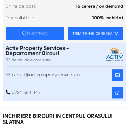
Chirie de bază
la cerere / on demand
Disponibilitate
100% Inchiriat
TRIMITE-NE CEREREA TA
SELECTEAZĂ
Activ Property Services -
Departament Birouri
33 de ani de experienta
birouri@activpropertyservices.ro
0724.584.442
INCHIRIERE BIROURI IN CENTRUL ORASULUI
SLATINA