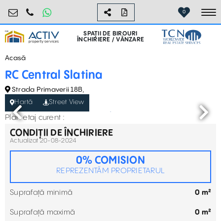
birouri@activpropertyservices.ro
0724.584.442
0
To
SPAȚII DE BIROURI
ÎNCHIRIERE / VÂNZARE
Acasă
RC Central Slatina
Strada Primaverii 18B,
Hartă
Street View
Plan etaj curent :
CONDIȚII DE ÎNCHIRIERE
Actualizat 20-08-2024
0% COMISION
REPREZENTĂM PROPRIETARUL
Suprafață minimă
0 m²
Suprafață maximă
0 m²