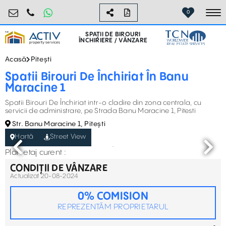
birouri@activpropertyservices.ro
0724.584.442
0
To
SPAȚII DE BIROURI
ÎNCHIRIERE / VÂNZARE
Acasă
Pitești
Spatii Birouri De Închiriat În Banu
Maracine 1
Spatii Birouri De Închiriat intr-o cladire din zona centrala, cu
servicii de administrare, pe Strada Banu Maracine 1, Pitesti
Str. Banu Maracine 1, Pitești
Hartă
Street View
Plan etaj curent :
CONDIȚII DE VÂNZARE
Actualizat 20-08-2024
0% COMISION
REPREZENTĂM PROPRIETARUL