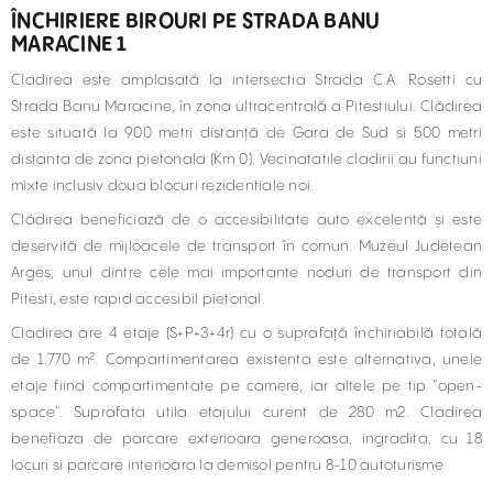
ÎNCHIRIERE BIROURI PE STRADA BANU
MARACINE 1
Cladirea este amplasată la intersectia Strada C.A. Rosetti cu
Strada Banu Maracine, în zona ultracentrală a Pitestiului. Clădirea
este situată la 900 metri distanță de Gara de Sud si 500 metri
distanta de zona pietonala (Km 0). Vecinatatile cladirii au functiuni
mixte inclusiv doua blocuri rezidentiale noi.
Clădirea beneficiază de o accesibilitate auto excelentă și este
deservită de mijloacele de transport în comun. Muzeul Judetean
Arges, unul dintre cele mai importante noduri de transport din
Pitesti, este rapid accesibil pietonal.
Cladirea are 4 etaje (S+P+3+4r) cu o suprafață închiriabilă totală
de 1.770 m². Compartimentarea existenta este alternativa, unele
etaje fiind compartimentate pe camere, iar altele pe tip “open-
space”. Suprafata utila etajului curent de 280 m2. Cladirea
benefiaza de parcare exterioara generoasa, ingradita, cu 18
locuri si parcare interioara la demisol pentru 8-10 autoturisme.