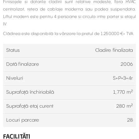
Finisajele si dotarile cladirii sunt relative modeste, fara HVAC
centralizat, retea de cablaje moderna sau podea suspendata.
Liftul modern este pentru 4 persoane si circula intre parter si etajul
IV.
Clădirea este disponibilă la vânzare la pretul de 1.250.000 €+ TVA.
Status
Cladire finalizata
Dată finalizare
2006
Niveluri
S+P+3+4r
Suprafață închiriabilă
1,770 m²
Suprafață etaj curent
280 m²
Locuri parcare
28
FACILITĂȚI