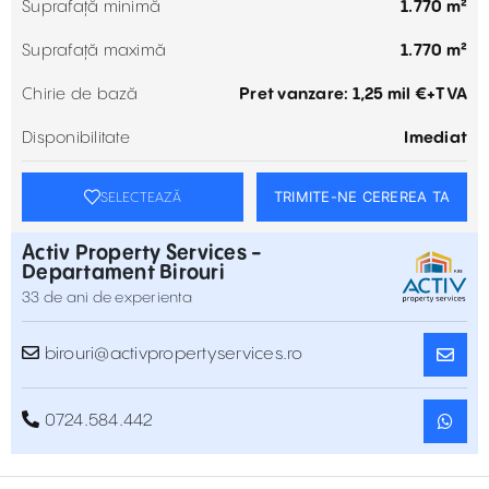
Suprafață minimă
1.770 m²
Suprafață maximă
1.770 m²
Chirie de bază
Pret vanzare: 1,25 mil €+TVA
Disponibilitate
Imediat
TRIMITE-NE CEREREA TA
SELECTEAZĂ
Activ Property Services -
Departament Birouri
33 de ani de experienta
birouri@activpropertyservices.ro
0724.584.442