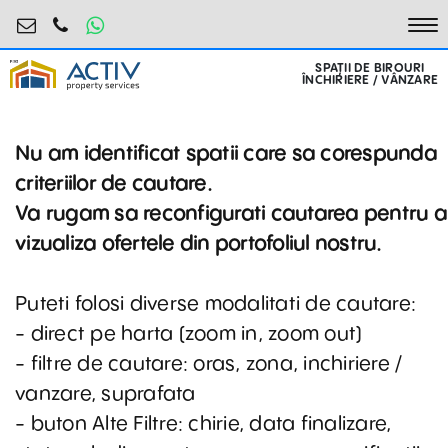
birouri@activpropertyservices.ro
0724.584.442
To
SPAȚII DE BIROURI
ÎNCHIRIERE / VÂNZARE
Nu am identificat spatii care sa corespunda
criteriilor de cautare.
Va rugam sa reconfigurati cautarea pentru a
vizualiza ofertele din portofoliul nostru.
Puteti folosi diverse modalitati de cautare:
- direct pe harta (zoom in, zoom out)
- filtre de cautare: oras, zona, inchiriere /
vanzare, suprafata
- buton Alte Filtre: chirie, data finalizare,