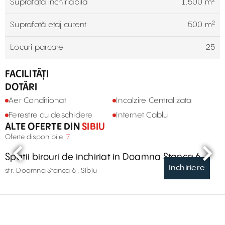
Suprafață închiriabilă
1,500 m²
Suprafață etaj curent
500 m²
Locuri parcare
25
FACILITĂȚI
DOTĂRI
Aer Conditionat
Incalzire Centralizata
Ferestre cu deschidere
Internet Cablu
ALTE OFERTE DIN
SIBIU
Oferte disponibile:
7
Spatii birouri de inchiriat in Doamna Stanca 6
Inchiriere
str. Doamna Stanca 6 , Sibiu