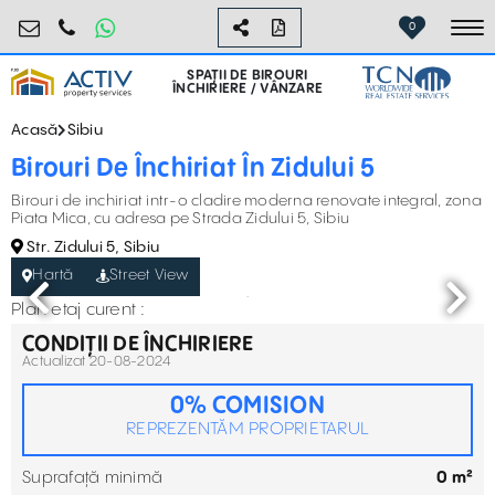
birouri@activpropertyservices.ro
0724.584.442
0
To
SPAȚII DE BIROURI
ÎNCHIRIERE / VÂNZARE
Acasă
Sibiu
Birouri De Închiriat În Zidului 5
Birouri de inchiriat intr-o cladire moderna renovate integral, zona
Piata Mica, cu adresa pe Strada Zidului 5, Sibiu
Str. Zidului 5, Sibiu
Hartă
Street View
Plan etaj curent :
CONDIȚII DE ÎNCHIRIERE
Actualizat 20-08-2024
0% COMISION
REPREZENTĂM PROPRIETARUL
Suprafață minimă
0 m²