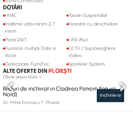
Zona Comerciala
DOTĂRI
HVAC
Tavan Suspendat
Inaltime utila minim 2,7
Ferestre cu deschidere
metri
Paza 24/7
Lift/Lifturi
Furnizori multipli Date si
CCTV / Supraveghere
Voce
Video
Detectoare Fum/Foc
Sprinkler System
ALTE OFERTE DIN
PLOIEȘTI
Oferte disponibile:
4
Birouri de inchiriat in Cladirea Petrom (latura
Nord)
Inchiriere
Str. Mihai Eminescu 7 , Ploiești