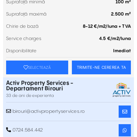
Suprafață minimă
100 m²
Suprafață maximă
2.500 m²
Chirie de bază
8-12 €/m2/luna + TVA
Service charges
4.5 €/m2/luna
Disponibilitate
Imediat
TRIMITE-NE CEREREA TA
SELECTEAZĂ
Activ Property Services -
Departament Birouri
33 de ani de experienta
birouri@activpropertyservices.ro
0724.584.442