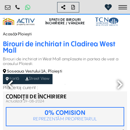
birouri@activpropertyservices.ro
0724.584.442
0
To
SPAȚII DE BIROURI
ÎNCHIRIERE / VÂNZARE
Acasă
Ploiești
Birouri de inchiriat in Cladirea West
Mall
Birouri de inchiriat in West Mall amplasate in partea de vest a
orasului Ploiesti.
Soseaua Vestului 1A, Ploiești
Hartă
Street View
Plan etaj curent :
CONDIȚII DE ÎNCHIRIERE
Actualizat 19-08-2024
0% COMISION
REPREZENTĂM PROPRIETARUL