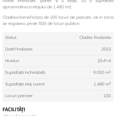
nivele inferioare, parter si 4 etaje, cu o suprafata
aproximativa a etajului de 1.480 m2.
Cladirea beneficiaza de 100 locuri de parcare, iar in zona
se regasesc peste 500 de locuri publice.
Status
Cladire finalizata
Dată finalizare
2013
Niveluri
2S+P+4
Suprafață închiriabilă
9,000 m²
Suprafață etaj curent
1,480 m²
Locuri parcare
100
FACILITĂȚI