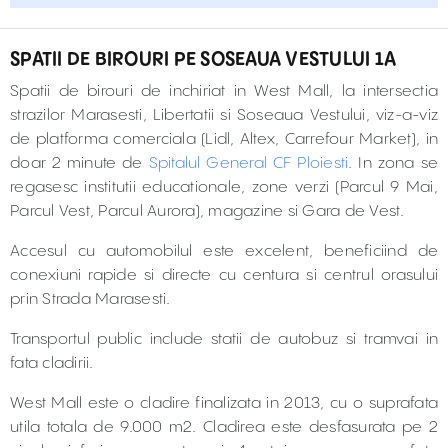
SPATII DE BIROURI PE SOSEAUA VESTULUI 1A
Spatii de birouri de inchiriat in West Mall, la intersectia
strazilor Marasesti, Libertatii si Soseaua Vestului, viz-a-viz
de platforma comerciala (Lidl, Altex, Carrefour Market), in
doar 2 minute de
Spitalul General CF Ploiesti
. In zona se
regasesc institutii educationale, zone verzi (Parcul 9 Mai,
Parcul Vest, Parcul Aurora), magazine si Gara de Vest.
Accesul cu automobilul este excelent, beneficiind de
conexiuni rapide si directe cu centura si centrul orasului
prin Strada Marasesti.
Transportul public include statii de autobuz si tramvai in
fata cladirii.
West Mall este o cladire finalizata in 2013, cu o suprafata
utila totala de 9.000 m2. Cladirea este desfasurata pe 2