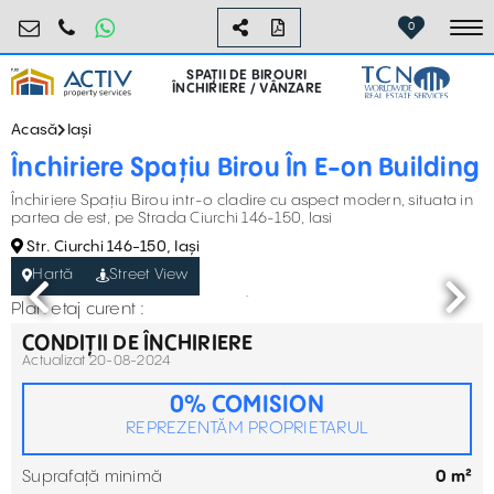
birouri@activpropertyservices.ro
0724.584.442
0
To
SPAȚII DE BIROURI
ÎNCHIRIERE / VÂNZARE
Acasă
Iași
Închiriere Spațiu Birou În E-on Building
Închiriere Spațiu Birou intr-o cladire cu aspect modern, situata in
partea de est, pe Strada Ciurchi 146-150, Iasi
Str. Ciurchi 146-150, Iași
Hartă
Street View
Plan etaj curent :
CONDIȚII DE ÎNCHIRIERE
Actualizat 20-08-2024
0% COMISION
REPREZENTĂM PROPRIETARUL
Suprafață minimă
0 m²