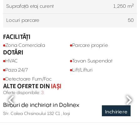
Suprafață etaj curent
1,250 m²
Locuri parcare
50
FACILITĂȚI
Zona Comerciala
Parcare proprie
DOTĂRI
HVAC
Tavan Suspendat
Paza 24/7
Lift/Lifturi
Detectoare Fum/Foc
ALTE OFERTE DIN
IAȘI
Oferte disponibile:
3
Birouri de inchiriat in Dolinex
Inchiriere
Str. Calea Chisinaului 132 C1 , Iași