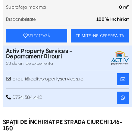
Suprafață maximă
0 m²
Disponibilitate
100% Inchiriat
TRIMITE-NE CEREREA TA
SELECTEAZĂ
Activ Property Services -
Departament Birouri
33 de ani de experienta
birouri@activpropertyservices.ro
0724.584.442
SPAȚII DE ÎNCHIRIAT PE STRADA CIURCHI 146-
150