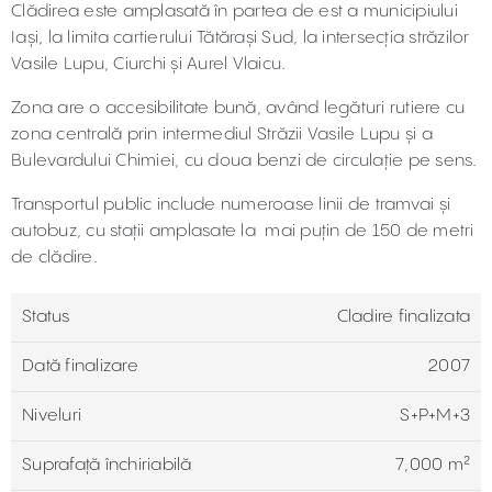
Clădirea este amplasată în partea de est a municipiului
Iași, la limita cartierului Tătărași Sud, la intersecția străzilor
Vasile Lupu, Ciurchi și Aurel Vlaicu.
Zona are o accesibilitate bună, având legături rutiere cu
zona centrală prin intermediul Străzii Vasile Lupu și a
Bulevardului Chimiei, cu doua benzi de circulație pe sens.
Transportul public include numeroase linii de tramvai și
autobuz, cu stații amplasate la mai puțin de 150 de metri
de clădire.
Status
Cladire finalizata
Dată finalizare
2007
Niveluri
S+P+M+3
Suprafață închiriabilă
7,000 m²